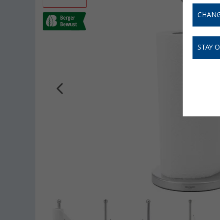
CHANG
STAY 