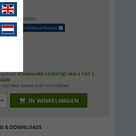
9,99
l. BTW
plus verzendkosten
r tot 5% voordeelkaartbonus
baarheid:
STANDAARD LEVERTIJD VAN 3 TOT 5
AGEN
s een klein aantal stuks beschikbaar
IN WINKELWAGEN
IE & DOWNLOADS