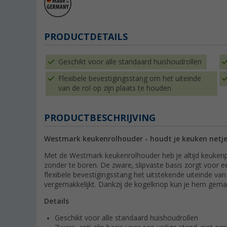
PRODUCTDETAILS
Geschikt voor alle standaard huishoudrollen
Flexibele bevestigingsstang om het uiteinde
van de rol op zijn plaats te houden
PRODUCTBESCHRIJVING
Westmark keukenrolhouder - houdt je keuken netj
Met de Westmark keukenrolhouder heb je altijd keukenpa
zonder te boren. De zware, slipvaste basis zorgt voor ee
flexibele bevestigingsstang het uitstekende uiteinde va
vergemakkelijkt. Dankzij de kogelknop kun je hem gemak
Details
Geschikt voor alle standaard huishoudrollen