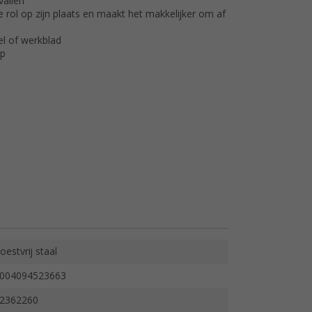
vallen
e rol op zijn plaats en maakt het makkelijker om af
el of werkblad
op
oestvrij staal
004094523663
2362260