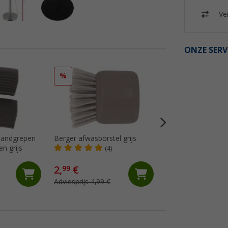
Ver
ONZE SERV
%
%
 handgrepen
Berger afwasborstel grijs
Berger keukengere
n grijs
stuks incl. opbergt
(4)
(16)
2,
€
19,
€
99
99
Adviesprijs 4,99 €
Adviesprijs 29,99 €