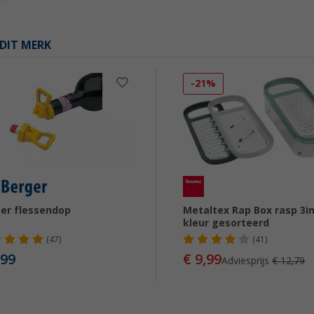
DIT MERK
-21%
er flessendop
Metaltex Rap Box rasp 3i
kleur gesorteerd
(47)
(41)
,99
€ 9,99
Adviesprijs
€ 12,79