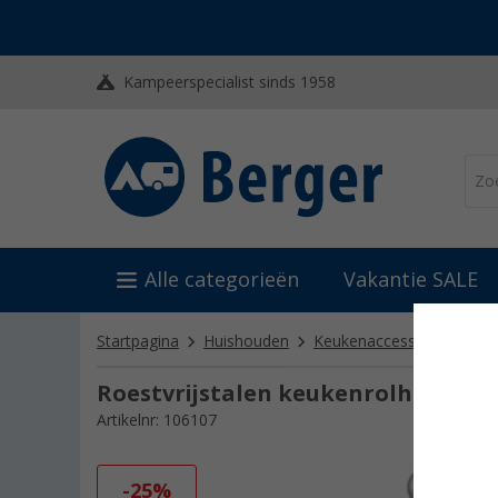
Kampeerspecialist sinds 1958
Alle categorieën
Vakantie SALE
Startpagina
Huishouden
Keukenaccessoires
An
Roestvrijstalen keukenrolhouder
Artikelnr: 106107
-25%