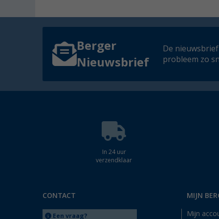
Berger
De nieuwsbrief
probleem zo sn
Nieuwsbrief
In 24 uur
verzendklaar
CONTACT
MIJN BER
Mijn acco
Een vraag?