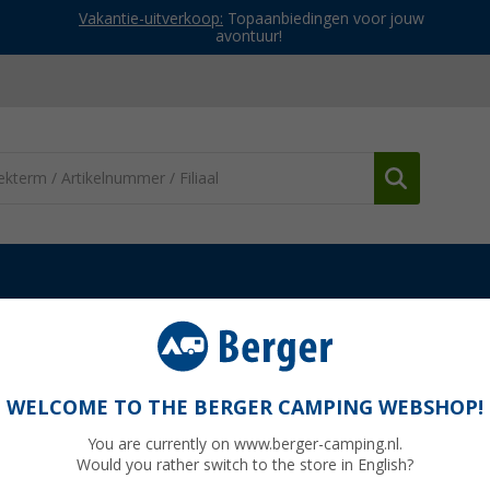
Vakantie-uitverkoop:
Topaanbiedingen voor jouw
avontuur!
dere keukenaccessoires
Roestvrijstalen keukenrolhouder van Wes
 van Westmark
WELCOME TO THE BERGER CAMPING WEBSHOP!
You are currently on www.berger-camping.nl.
Would you rather switch to the store in English?
Adviespri