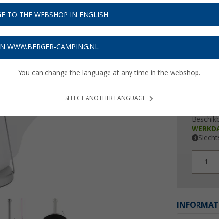
€ 1
E TO THE WEBSHOP IN ENGLISH
Prijzen inc
Verzeke
ON WWW.BERGER-CAMPING.NL
You can change the language at any time in the webshop.
SELECT ANOTHER LANGUAGE
Beschik
WERKD
Slecht
1
INFORMAT