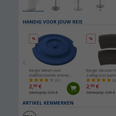
HANDIG VOOR JOUW REIS
%
%
Berger deksel voor
Berger siliconen
multifunctionele emmer
2-delig voor panne
nieuw
(21)
(2)
2,
€
2,
€
99
99
Adviesprijs 5,50 €
Adviesprijs 4,99 €
ARTIKEL KENMERKEN