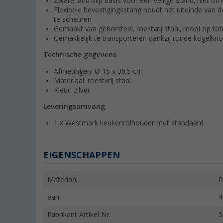
Zware, anti-slip basis voor een veilige stand, niet om
Flexibele bevestigingsstang houdt het uiteinde van d
te scheuren
Gemaakt van geborsteld, roestvrij staal, mooi op taf
Gemakkelijk te transporteren dankzij ronde kogelkn
Technische gegevens
Afmetingen: Ø 15 x 36,5 cm
Materiaal: roestvrij staal
Kleur: zilver
Leveringsomvang
1 x Westmark keukenrolhouder met standaard
EIGENSCHAPPEN
Materiaal
R
ean
4
Fabrikant Artikel Nr.
5