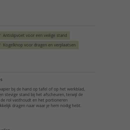
Antislipvoet voor een veilige stand
Kogelknop voor dragen en verplaatsen
es
pier bij de hand op tafel of op het werkblad,
n stevige stand bij het afscheuren, terwijl de
n de rol vasthoudt en het portioneren
kelijk dragen naar waar je hem nodig hebt.