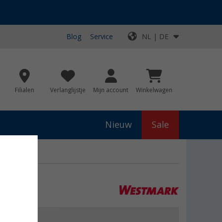
Blog
Service
NL | DE
Filialen
Verlanglijstje
Mijn account
Winkelwagen
Nieuw
Sale
tmark
js
€ 26,99