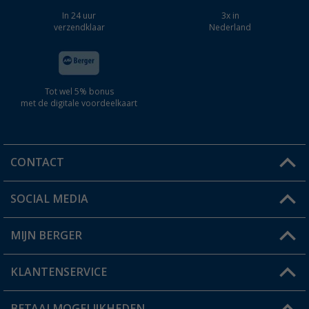
In 24 uur
3x in
verzendklaar
Nederland
Tot wel 5% bonus
met de digitale voordeelkaart
CONTACT
SOCIAL MEDIA
Een vraag?
MIJN BERGER
Winkel vinden
KLANTENSERVICE
Mijn account
Status bestelling
BETAALMOGELIJKHEDEN