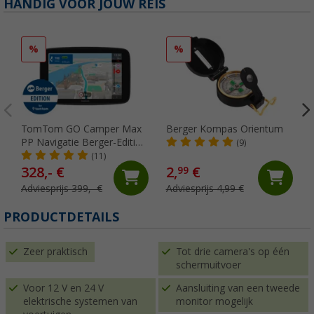
HANDIG VOOR JOUW REIS
%
%
TomTom GO Camper Max
Berger Kompas Orientum
PP Navigatie Berger-Edition
(9)
7 inch
(11)
328,- €
2,
€
99
Adviesprijs 399,- €
Adviesprijs 4,99 €
PRODUCTDETAILS
Zeer praktisch
Tot drie camera's op één
schermuitvoer
Voor 12 V en 24 V
Aansluiting van een tweede
elektrische systemen van
monitor mogelijk