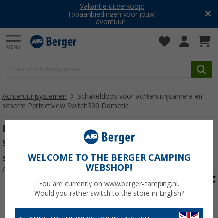
Vakantie-uitverkoop:
Topaanbiedingen voor jouw
avontuur!
Achteruitrijsystemen
Schakeldoos voor achteruitrijcamera en
scherm PerfectView Switch300 Dometic
Dometic PerfectView Switch300
Schakeldoos voor achteruitrijcamera en
scherm
WELCOME TO THE BERGER CAMPING
WEBSHOP!
Artikelnr: 743510
You are currently on www.berger-camping.nl.
Would you rather switch to the store in English?