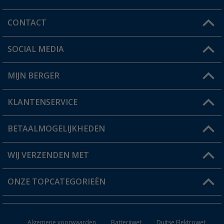
CONTACT
SOCIAL MEDIA
Een vraag?
MIJN BERGER
Winkel vinden
KLANTENSERVICE
Mijn account
Status bestelling
BETAALMOGELIJKHEDEN
FAQ & Contact
Berger voordeelkaart
Verzendinformatie
WIJ VERZENDEN MET
Verlanglijstje
Retourneren
ONZE TOPCATEGORIEËN
Catalogus
Camper en caravan accessoires
Dealer worden
Algemene voorwaarden
Batterijwet
Duitse Elektrowet