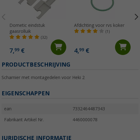
Dometic eindstuk
Afdichting voor rvs koker
gaasrolluik
(1)
(32)
7,
€
4,
€
99
99
PRODUCTBESCHRIJVING
Scharnier met montagedelen voor Heki 2
EIGENSCHAPPEN
ean
7332464487343
Fabrikant Artikel Nr.
4460000078
JURIDISCHE INFORMATIE