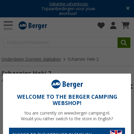
Vakantie-uitverkoop:
Topaanbiedingen voor jouw
avontuur!
Onderdelen Dometic dakluiken
Scharnier Heki 2
Scharnier Heki 2
Artikelnr: 102353
WELCOME TO THE BERGER CAMPING
WEBSHOP!
You are currently on www.berger-camping.nl.
Would you rather switch to the store in English?