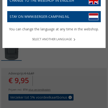
CHANGE TO THE WEBSHOP IN ENGLISH
STAY ON WWW.BERGER-CAMPING.NL
You can change the language at any time in the webshop.
SELECT ANOTHER LANGUAGE
Adviesprijs
€ 12,67
€ 9,95
Prijzen incl. BTW
plus verzendkosten
Verzeker tot 5% voordeelkaartbonus