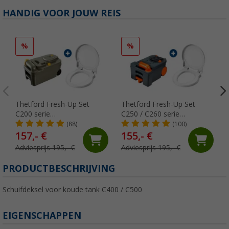
HANDIG VOOR JOUW REIS
%
%
Thetford Fresh-Up Set
Thetford Fresh-Up Set
C200 serie
C250 / C260 serie
toiletbehandelingsset 2
Toiletbehandelingsset 2
(88)
(100)
stuks
stuks
157,- €
155,- €
Adviesprijs 195,- €
Adviesprijs 195,- €
PRODUCTBESCHRIJVING
Schuifdeksel voor koude tank C400 / C500
EIGENSCHAPPEN