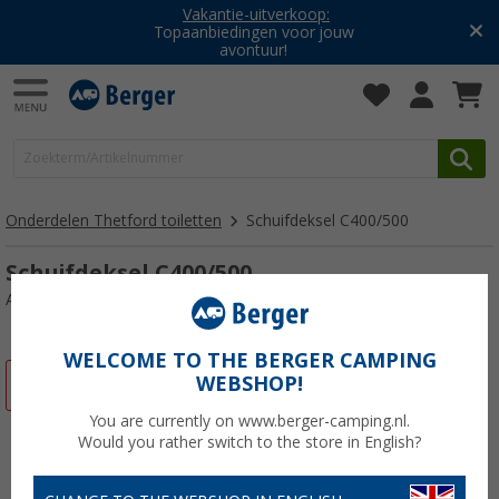
Vakantie-uitverkoop:
Topaanbiedingen voor jouw
avontuur!
Onderdelen Thetford toiletten
Schuifdeksel C400/500
Schuifdeksel C400/500
Artikelnr: 104223
WELCOME TO THE BERGER CAMPING
WEBSHOP!
-21%
You are currently on www.berger-camping.nl.
Would you rather switch to the store in English?