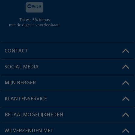
Tot wel 5% bonus
met de digitale voordeelkaart
CONTACT
SOCIAL MEDIA
Een vraag?
MIJN BERGER
Winkel vinden
KLANTENSERVICE
Mijn account
Status bestelling
BETAALMOGELIJKHEDEN
FAQ & Contact
Berger voordeelkaart
Verzendinformatie
WIJ VERZENDEN MET