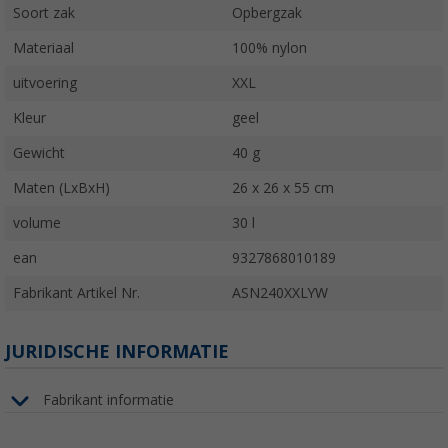
Soort zak
Opbergzak
Materiaal
100% nylon
uitvoering
XXL
Kleur
geel
Gewicht
40 g
Maten (LxBxH)
26 x 26 x 55 cm
volume
30 l
ean
9327868010189
Fabrikant Artikel Nr.
ASN240XXLYW
JURIDISCHE INFORMATIE
Fabrikant informatie