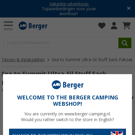
Vakantie-uitverkoop:
Topaanbiedingen voor jouw
avontuur!
Tassen & inpakzakken
Sea to Summit Ultra-Sil Stuff Sack Pakzak
Sea to Summit Ultra-Sil Stuff Sack
Packsack 30 liter geel
Artikelnr: 753460
WELCOME TO THE BERGER CAMPING
WEBSHOP!
You are currently on www.berger-camping.nl.
Would you rather switch to the store in English?