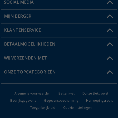
SOCIAL MEDIA
Een vraag?
MIJN BERGER
Winkel vinden
KLANTENSERVICE
Mijn account
Status bestelling
BETAALMOGELIJKHEDEN
FAQ & Contact
Berger voordeelkaart
Verzendinformatie
WIJ VERZENDEN MET
Verlanglijstje
Retourneren
ONZE TOPCATEGORIEËN
Catalogus
Camper en caravan accessoires
Dealer worden
Algemene voorwaarden
Batterijwet
Duitse Elektrowet
Keukenaccessoires
Bedrijfsgegevens
Gegevensbescherming
Herroepingsrecht
Toegankelijkheid
Cookie-instellingen
Campingmeubilair