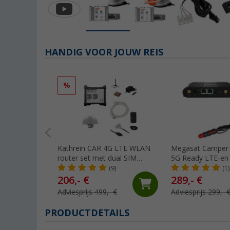
HANDIG VOOR JOUW REIS
%
Kathrein CAR 4G LTE WLAN
Megasat Camper
router set met dual SIM
5G Ready LTE-en 
functie en buitenantenne wit
Systeem met bui
(9)
(1)
en router
206,- €
289,- €
Adviesprijs 499,- €
Adviesprijs 299,- 
PRODUCTDETAILS