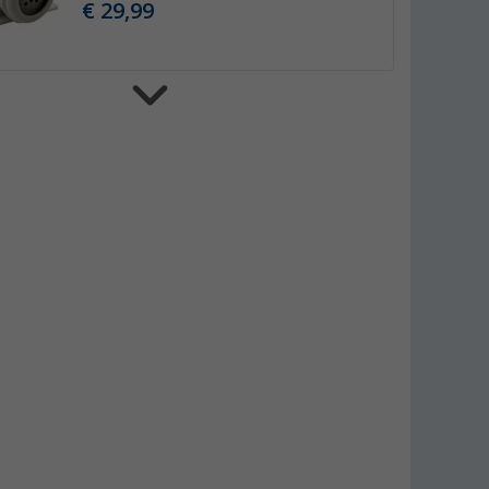
€ 29,99
Selfsat MWR montageplaat voor 5G
antenne incl. dakdoorvoer voor
maximaal 8 kabels en verlengkabel
voor router
€ 139,-
vanaf
Selfsat MWR montageplaat voor 5G
antenne incl. dakdoorvoer voor
maximaal 8 kabels
(1)
€ 69,99