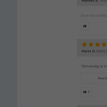
Hannes K.
19.0
Deze beoordeling
Horst O.
04.03.
"Eenvoudig te in
Waarde