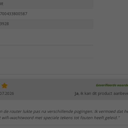
it
700433800587
3928
Geverifieerde waard
07.2026
Ja
, ik kan dit product aanbev
an de router lukte pas na verschillende pogingen. Ik vermoed dat h
 wifi-wachtwoord met speciale tekens tot fouten heeft geleid."