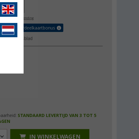
51,00
l. BTW
gratis verzending
 met de voordeelkaartbonus
uctgegevensblad
baarheid:
STANDAARD LEVERTIJD VAN 3 TOT 5
AGEN
IN WINKELWAGEN