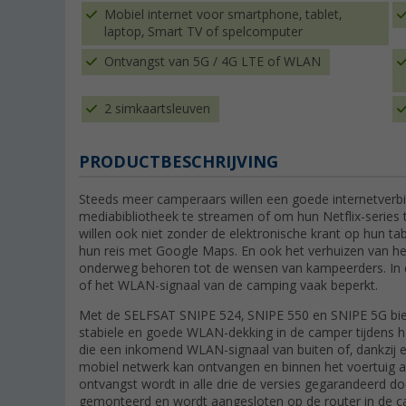
Mobiel internet voor smartphone, tablet,
laptop, Smart TV of spelcomputer
Ontvangst van 5G / 4G LTE of WLAN
2 simkaartsleuven
PRODUCTBESCHRIJVING
Steeds meer camperaars willen een goede internetverbi
mediabibliotheek te streamen of om hun Netflix-series te
willen ook niet zonder de elektronische krant op hun t
hun reis met Google Maps. En ook het verhuizen van h
onderweg behoren tot de wensen van kampeerders. In d
of het WLAN-signaal van de camping vaak beperkt.
Met de SELFSAT SNIPE 524, SNIPE 550 en SNIPE 5G bie
stabiele en goede WLAN-dekking in de camper tijdens he
die een inkomend WLAN-signaal van buiten of, dankzij e
mobiel netwerk kan ontvangen en binnen het voertuig 
ontvangst wordt in alle drie de versies gegarandeerd d
gemonteerd en wordt aangesloten op de router in de c