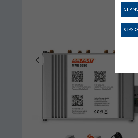
CHANG
STAY 