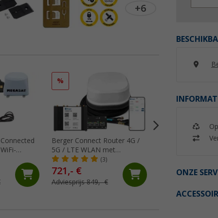
+6
BESCHIKBA
Be
%
%
INFORMAT
Op
Ver
 Connected
Berger Connect Router 4G /
Blaupunkt DAB-S
WiFi-
5G / LTE WLAN met
Antenne Splitter a
tenantenne
dakantenne
(3)
(1)
721,- €
34,
€
99
ONZE SERV
€
Adviesprijs 849,- €
Adviesprijs 39,- €
ACCESSOIR