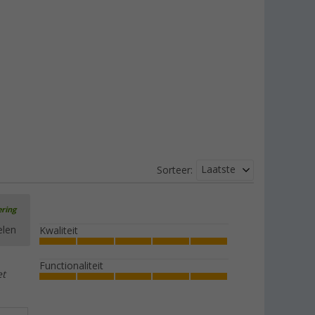
Selfsat MWR verlengkabel voor router
€ 65,99
vanaf
Adviesprijs
€ 69,90
Laatste
Sorteer:
ering
elen
Kwaliteit
Functionaliteit
et