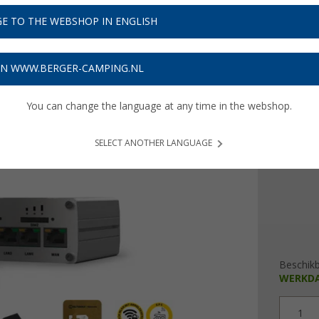
€ 9
E TO THE WEBSHOP IN ENGLISH
Prijzen inc
28,53
€
ON WWW.BERGER-CAMPING.NL
Prod
You can change the language at any time in the webshop.
Kleur
SELECT ANOTHER LANGUAGE
Beschik
WERKD
1