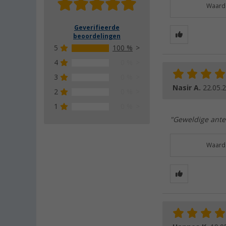
Waarde
Geverifieerde
beoordelingen
5
100 %
4
0 %
3
0 %
Nasir A.
22.05.
2
0 %
1
0 %
"Geweldige anten
Waarde