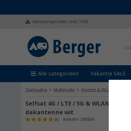
Kampeerspecialist sinds 1958
Alle categorieën
Vakantie SALE
Startpagina
Multimedia
Internet & WLAN
Route
Selfsat 4G / LTE / 5G & WLAN Inter
dakantenne wit
(6)
Artikelnr: 588886