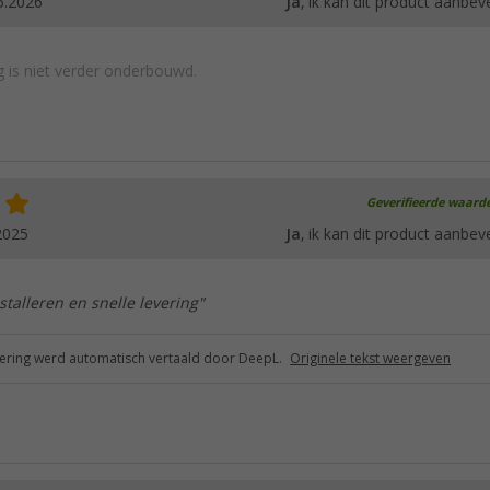
5.2026
Ja
, ik kan dit product aanbev
 is niet verder onderbouwd.
Geverifieerde waard
2025
Ja
, ik kan dit product aanbev
stalleren en snelle levering"
ring werd automatisch vertaald door DeepL.
Originele tekst weergeven