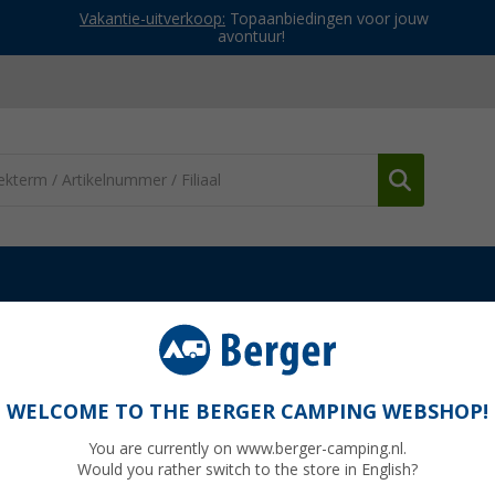
Vakantie-uitverkoop:
Topaanbiedingen voor jouw
avontuur!
rs
Selfsat 4G / LTE / 5G & WLAN Internet Router 4G / LTE & 5G 
net Router complete set tot 3,3 Gbps mit 5G
WELCOME TO THE BERGER CAMPING WEBSHOP!
You are currently on www.berger-camping.nl.
Would you rather switch to the store in English?