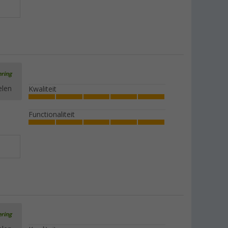
ering
elen
Kwaliteit
Functionaliteit
ering