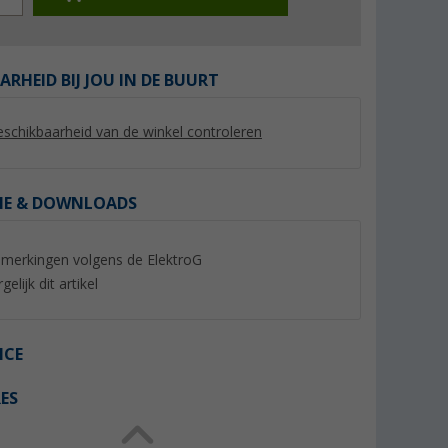
ARHEID BIJ JOU IN DE BUURT
schikbaarheid van de winkel controleren
IE & DOWNLOADS
merkingen volgens de ElektroG
gelijk dit artikel
-22a DAB+
Maxview LTE-Antenne 2x2
Maxview Roam Ant
ctieve
MIMO 4G/5G wit
mobiele 4G / WiFi 
wit
(5)
(8)
190,- €
457,- €
ICE
Adviesprijs 199,- €
Adviesprijs 499,- €
ES