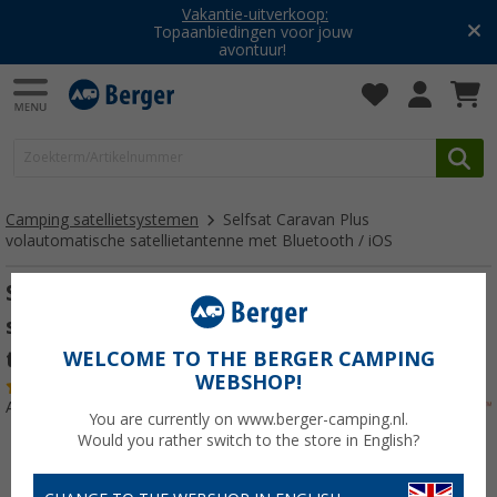
Vakantie-uitverkoop:
Topaanbiedingen voor jouw
avontuur!
Camping satellietsystemen
Selfsat Caravan Plus
volautomatische satellietantenne met Bluetooth / iOS
Selfsat Caravan Plus volautomatische
satellietantenne met Bluetooth / iOS /
twin LNB
WELCOME TO THE BERGER CAMPING
WEBSHOP!
(11)
Artikelnr: 614982
You are currently on www.berger-camping.nl.
Would you rather switch to the store in English?