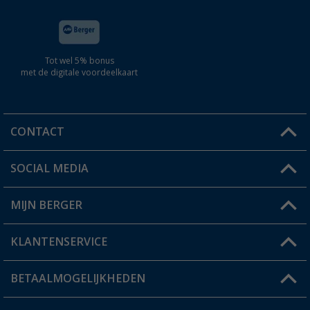
Tot wel 5% bonus
met de digitale voordeelkaart
CONTACT
SOCIAL MEDIA
Een vraag?
MIJN BERGER
Winkel vinden
KLANTENSERVICE
Mijn account
Status bestelling
BETAALMOGELIJKHEDEN
FAQ & Contact
Berger voordeelkaart