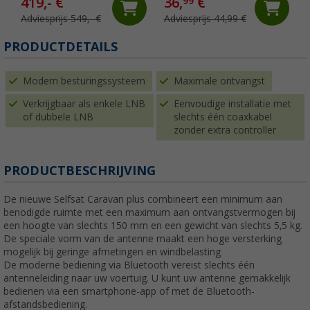
419,- €
36,
€
99
Adviesprijs 549,- €
Adviesprijs 44,99 €
PRODUCTDETAILS
Modern besturingssysteem
Maximale ontvangst
Verkrijgbaar als enkele LNB
Eenvoudige installatie met
of dubbele LNB
slechts één coaxkabel
zonder extra controller
PRODUCTBESCHRIJVING
De nieuwe Selfsat Caravan plus combineert een minimum aan
benodigde ruimte met een maximum aan ontvangstvermogen bij
een hoogte van slechts 150 mm en een gewicht van slechts 5,5 kg.
De speciale vorm van de antenne maakt een hoge versterking
mogelijk bij geringe afmetingen en windbelasting
De moderne bediening via Bluetooth vereist slechts één
antenneleiding naar uw voertuig. U kunt uw antenne gemakkelijk
bedienen via een smartphone-app of met de Bluetooth-
afstandsbediening.