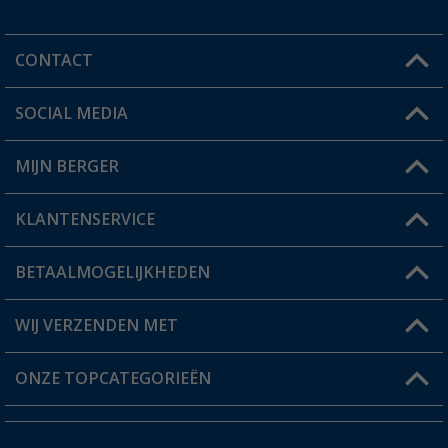
CONTACT
SOCIAL MEDIA
Een vraag?
MIJN BERGER
Winkel vinden
KLANTENSERVICE
Mijn account
Status bestelling
BETAALMOGELIJKHEDEN
FAQ & Contact
Berger voordeelkaart
Verzendinformatie
WIJ VERZENDEN MET
Verlanglijstje
Retourneren
ONZE TOPCATEGORIEËN
Catalogus
Camper en caravan accessoires
Dealer worden