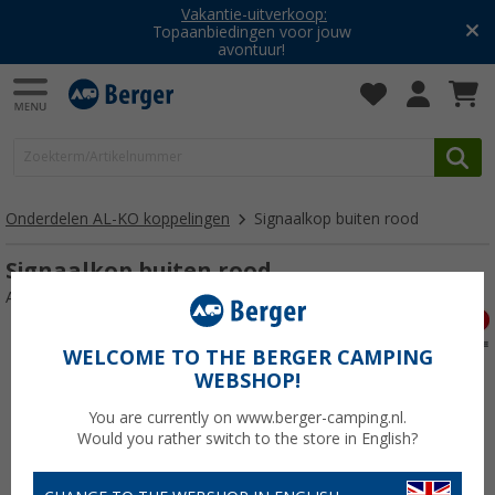
Vakantie-uitverkoop:
Topaanbiedingen voor jouw
avontuur!
Onderdelen AL-KO koppelingen
Signaalkop buiten rood
Signaalkop buiten rood
Artikelnr: 111613
WELCOME TO THE BERGER CAMPING
WEBSHOP!
You are currently on www.berger-camping.nl.
Would you rather switch to the store in English?