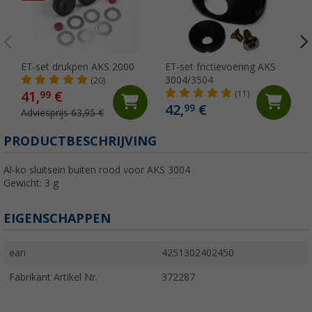
ET-set drukpen AKS 2000
ET-set frictievoering AKS
3004/3504
(20)
41,
€
99
(11)
42,
€
99
Adviesprijs 63,95 €
PRODUCTBESCHRIJVING
Al-ko sluitsein buiten rood voor AKS 3004
Gewicht: 3 g
EIGENSCHAPPEN
ean
4251302402450
Fabrikant Artikel Nr.
372287