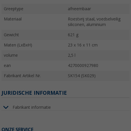
Greeptype
afneembaar
Materiaal
Roestvrij staal, voedselveilig
siliconen, aluminium
Gewicht
621 g
Maten (LxBxH)
23 x 16 x 11 cm
volume
2,5 l
ean
4270000927980
Fabrikant Artikel Nr.
SK154 (SK029)
JURIDISCHE INFORMATIE
Fabrikant informatie
ONZE SERVICE