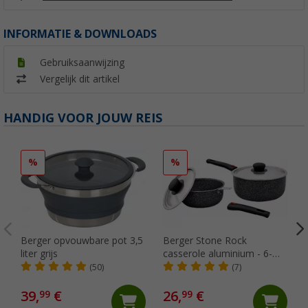
INFORMATIE & DOWNLOADS
Gebruiksaanwijzing
Vergelijk dit artikel
HANDIG VOOR JOUW REIS
%
%
Berger opvouwbare pot 3,5
Berger Stone Rock
liter grijs
casserole aluminium - 6-
delige set
(50)
(7)
39,
€
26,
€
99
99