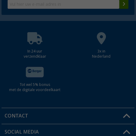
In 24 uur
3x in
verzendklaar
Nederland
Tot wel 5% bonus
met de digitale voordeelkaart
CONTACT
SOCIAL MEDIA
Een vraag?