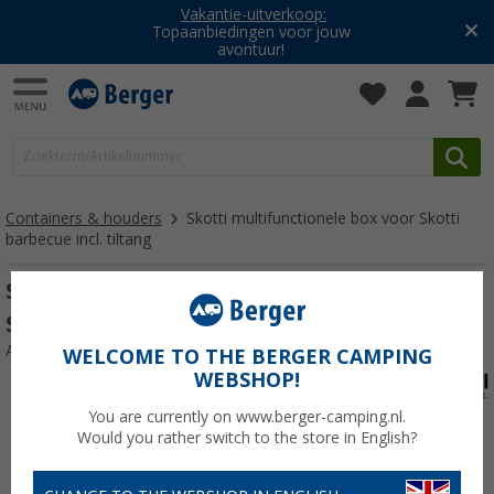
Vakantie-uitverkoop:
Topaanbiedingen voor jouw
avontuur!
Containers & houders
Skotti multifunctionele box voor Skotti
barbecue incl. tiltang
Skotti multifunctionele box Boks voor
Skotti barbecue incl. tiltang 2,5 liter
Artikelnr: 540694
WELCOME TO THE BERGER CAMPING
WEBSHOP!
You are currently on www.berger-camping.nl.
Would you rather switch to the store in English?