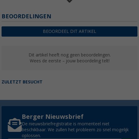
BEOORDELINGEN
SKOTTI snijplank Plank geschikt voor multif
Boks
€ 18,99
BEOORDEEL DIT ARTIKEL
Dit artikel heeft nog geen beoordelingen.
Wees de eerste – jouw beoordeling telt!
ZULETZT BESUCHT
Berger Nieuwsbrief
De nieuwsbriefregistratie is momenteel niet
beschikbaar. We zullen het probleem zo snel mogelijk
oplossen.