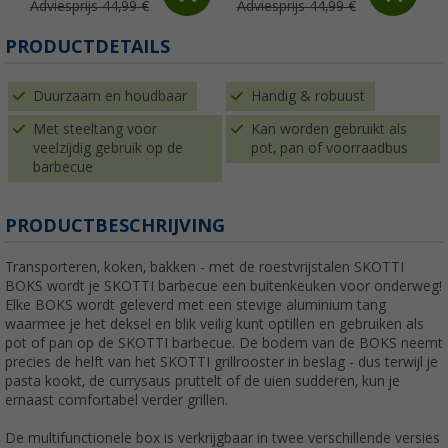
Adviesprijs 44,99 €
Adviesprijs 44,99 €
PRODUCTDETAILS
Duurzaam en houdbaar
Handig & robuust
Met steeltang voor
Kan worden gebruikt als
veelzijdig gebruik op de
pot, pan of voorraadbus
barbecue
PRODUCTBESCHRIJVING
Transporteren, koken, bakken - met de roestvrijstalen SKOTTI
BOKS wordt je SKOTTI barbecue een buitenkeuken voor onderweg!
Elke BOKS wordt geleverd met een stevige aluminium tang
waarmee je het deksel en blik veilig kunt optillen en gebruiken als
pot of pan op de SKOTTI barbecue. De bodem van de BOKS neemt
precies de helft van het SKOTTI grillrooster in beslag - dus terwijl je
pasta kookt, de currysaus pruttelt of de uien sudderen, kun je
ernaast comfortabel verder grillen.
De multifunctionele box is verkrijgbaar in twee verschillende versies