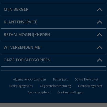
MIJN BERGER
Winkel vinden
KLANTENSERVICE
Mijn account
Status bestelling
BETAALMOGELIJKHEDEN
FAQ & Contact
Berger voordeelkaart
Verzendinformatie
WIJ VERZENDEN MET
Verlanglijstje
Retourneren
ONZE TOPCATEGORIEËN
Catalogus
Camper en caravan accessoires
Dealer worden
Algemene voorwaarden
Batterijwet
Duitse Elektrowet
Keukenaccessoires
Bedrijfsgegevens
Gegevensbescherming
Herroepingsrecht
Toegankelijkheid
Cookie-instellingen
Campingmeubilair
Campingtoiletten