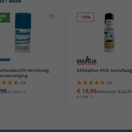
DIT MERK
-16%
rhoudsstift Hirschtalg
DEKAphon 9735 tectyllaa
erverzorging
(49)
(40)
,99
€ 18,99
Adviesprijs
€ 22,75
(€ 239,60 / l)
(€ 37,98 / l)