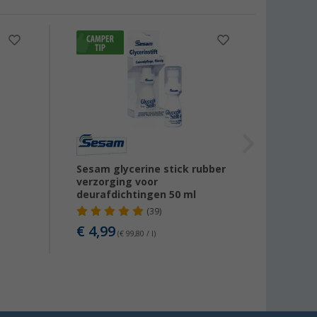
-11
g
Sesam glycerine stick rubber
Ballis
verzorging voor
deurafdichtingen 50 ml
(39)
€ 7,
€ 4,99
(€ 99,80 / l)