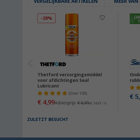
VERGELIJKBARE ARTIKELEN
MEER VAN 
-28%
Thetford verzorgingsmiddel
Onde
voor afdichtingen Seal
rubb
Lubricant
(
Over
100)
€ 5
0
€ 4,99
Adviesprijs
€ 6,95
(€ 24,95 / l)
ZULETZT BESUCHT