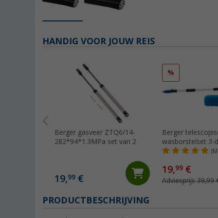
HANDIG VOOR JOUW REIS
%
Berger gasveer ZTQ6/14-
Berger telescopi
282*94*1.3MPa set van 2
wasborstelset 3-d
(M
19,
€
99
19,
€
99
Adviesprijs 39,99 
PRODUCTBESCHRIJVING