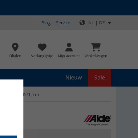
Blog
Service
NL | DE
Filialen
Verlanglijstje
Mijn account
Winkelwagen
Nieuw
Sale
oorsteen 1,45/1,5 m
€ 72,99