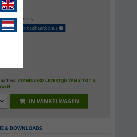
4,99
l. BTW
gratis verzending
r tot 5% voordeelkaartbonus
baarheid:
STANDAARD LEVERTIJD VAN 3 TOT 5
AGEN
IN WINKELWAGEN
IE & DOWNLOADS