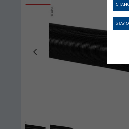
CHANG
STAY 