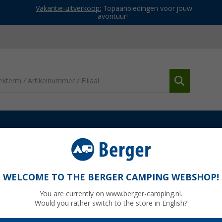
Vakantie-uitverkoop:
Topaanbiedingen voor jouw
avontuur!
g en onderhoud
Technologie en onderhoud
Slangenset voor sch
1,5 m
WELCOME TO THE BERGER CAMPING WEBSHOP!
You are currently on www.berger-camping.nl.
Would you rather switch to the store in English?
normaal