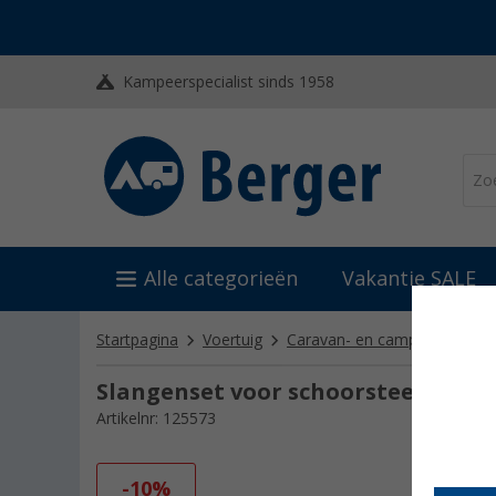
Kampeerspecialist sinds 1958
Alle categorieën
Vakantie SALE
Startpagina
Voertuig
Caravan- en camper reinigin
Slangenset voor schoorsteen 1,45/
Artikelnr: 125573
-10%