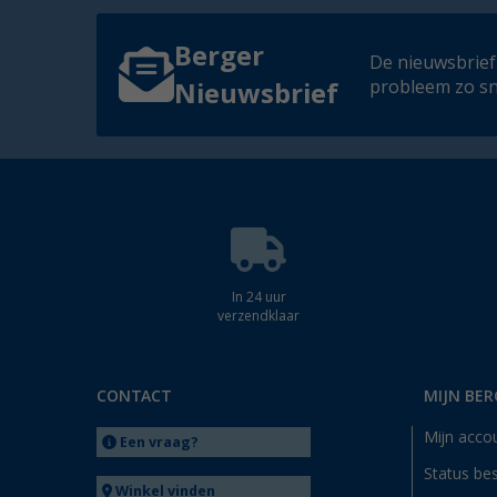
Berger
De nieuwsbrief
probleem zo sn
Nieuwsbrief
In 24 uur
verzendklaar
CONTACT
MIJN BER
Mijn acco
Een vraag?
Status bes
Winkel vinden