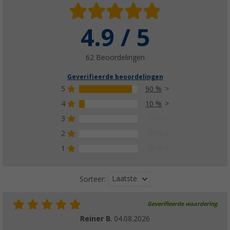
4.9 / 5
SOG en SOG II sluiting type A / H
(3)
€ 9,99
62 Beoordelingen
Geverifieerde beoordelingen
5
90 %
4
10 %
3
0 %
Extra aansluiting voor SOG toiletventilatie
(40)
2
0 %
€ 15,99
1
0 %
vanaf
Adviesprijs
€ 17,50
Laatste
Sorteer:
Geverifieerde waardering
Reiner B.
04.08.2026