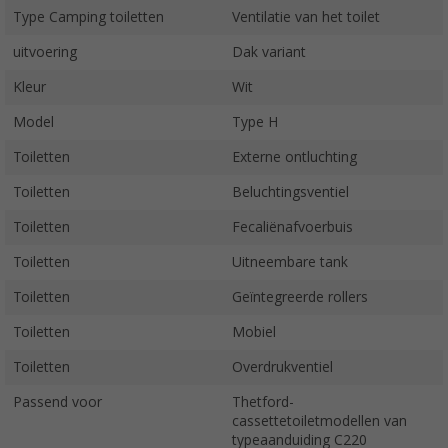
Type Camping toiletten
Ventilatie van het toilet
uitvoering
Dak variant
Kleur
Wit
Model
Type H
Toiletten
Externe ontluchting
Toiletten
Beluchtingsventiel
Toiletten
Fecaliënafvoerbuis
Toiletten
Uitneembare tank
Toiletten
Geïntegreerde rollers
Toiletten
Mobiel
Toiletten
Overdrukventiel
Passend voor
Thetford-
cassettetoiletmodellen van
typeaanduiding C220