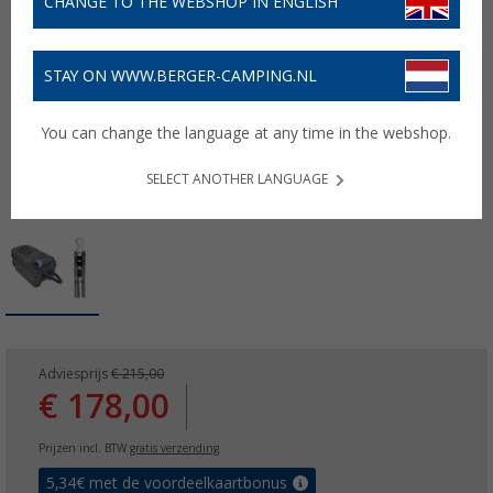
CHANGE TO THE WEBSHOP IN ENGLISH
STAY ON WWW.BERGER-CAMPING.NL
You can change the language at any time in the webshop.
SELECT ANOTHER LANGUAGE
Adviesprijs
€ 215,00
€ 178,00
Prijzen incl. BTW
gratis verzending
5,34
€ met de voordeelkaartbonus