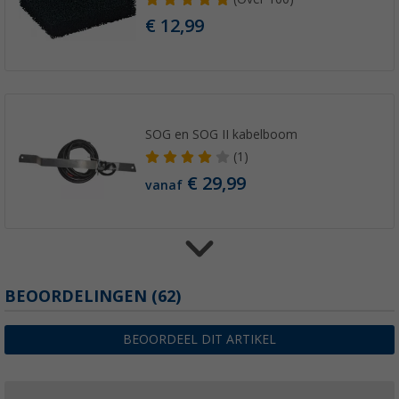
€ 12,99
SOG en SOG II kabelboom
(1)
€ 29,99
vanaf
BEOORDELINGEN
(62)
SOG en SOG II microschakelaarset
€ 8,99
vanaf
BEOORDEEL DIT ARTIKEL