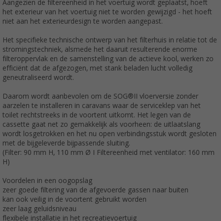
Aangezien de filtereenheid in het voertuig wordt geplaatst, hoeft
het exterieur van het voertuig niet te worden gewijzigd - het hoeft
niet aan het exterieurdesign te worden aangepast.
Het specifieke technische ontwerp van het filterhuis in relatie tot de
stromingstechniek, alsmede het daaruit resulterende enorme
filteroppervlak en de samenstelling van de actieve kool, werken zo
efficiënt dat de afgezogen, met stank beladen lucht volledig
geneutraliseerd wordt.
Daarom wordt aanbevolen om de SOG®II vloerversie zonder
aarzelen te installeren in caravans waar de serviceklep van het
toilet rechtstreeks in de voortent uitkomt. Het legen van de
cassette gaat net zo gemakkelijk als voorheen: de uitlaatslang
wordt losgetrokken en het nu open verbindingsstuk wordt gesloten
met de bijgeleverde bijpassende sluiting.
(Filter: 90 mm H, 110 mm Ø I Filtereenheid met ventilator: 160 mm
H)
Voordelen in een oogopslag
zeer goede filtering van de afgevoerde gassen naar buiten
kan ook veilig in de voortent gebruikt worden
zeer laag geluidsniveau
flexibele installatie in het recreatievoertuig