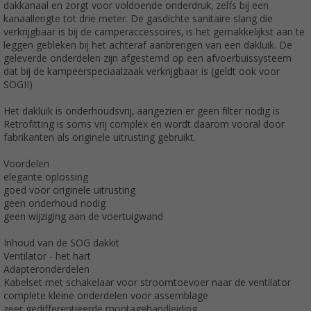
dakkanaal en zorgt voor voldoende onderdruk, zelfs bij een
kanaallengte tot drie meter. De gasdichte sanitaire slang die
verkrijgbaar is bij de camperaccessoires, is het gemakkelijkst aan te
leggen gebleken bij het achteraf aanbrengen van een dakluik. De
geleverde onderdelen zijn afgestemd op een afvoerbuissysteem
dat bij de kampeerspeciaalzaak verkrijgbaar is (geldt ook voor
SOGII)
Het dakluik is onderhoudsvrij, aangezien er geen filter nodig is
Retrofitting is soms vrij complex en wordt daarom vooral door
fabrikanten als originele uitrusting gebruikt.
Voordelen
elegante oplossing
goed voor originele uitrusting
geen onderhoud nodig
geen wijziging aan de voertuigwand
Inhoud van de SOG dakkit
Ventilator - het hart
Adapteronderdelen
Kabelset met schakelaar voor stroomtoevoer naar de ventilator
complete kleine onderdelen voor assemblage
zeer gedifferentieerde montagehandleiding