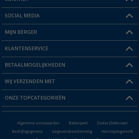
SOCIAL MEDIA
Een vraag?
MIJN BERGER
Winkel vinden
KLANTENSERVICE
Mijn account
Status bestelling
BETAALMOGELIJKHEDEN
FAQ & Contact
Berger voordeelkaart
Verzendinformatie
WIJ VERZENDEN MET
Verlanglijstje
Retourneren
ONZE TOPCATEGORIEËN
Catalogus
Camper en caravan accessoires
Dealer worden
Algemene voorwaarden
Batterijwet
Duitse Elektrowet
Keukenaccessoires
Bedrijfsgegevens
Gegevensbescherming
Herroepingsrecht