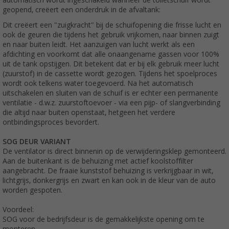
automatisch wordt ingeschakeld wanneer de toiletschuif wordt
geopend, creëert een onderdruk in de afvaltank:
Dit creëert een "zuigkracht" bij de schuifopening die frisse lucht en
ook de geuren die tijdens het gebruik vrijkomen, naar binnen zuigt
en naar buiten leidt. Het aanzuigen van lucht werkt als een
afdichting en voorkomt dat alle onaangename gassen voor 100%
uit de tank opstijgen. Dit betekent dat er bij elk gebruik meer lucht
(zuurstof) in de cassette wordt gezogen. Tijdens het spoelproces
wordt ook telkens water toegevoerd. Na het automatisch
uitschakelen en sluiten van de schuif is er echter een permanente
ventilatie - d.w.z. zuurstoftoevoer - via een pijp- of slangverbinding
die altijd naar buiten openstaat, hetgeen het verdere
ontbindingsproces bevordert.
SOG DEUR VARIANT
De ventilator is direct binnenin op de verwijderingsklep gemonteerd.
Aan de buitenkant is de behuizing met actief koolstoffilter
aangebracht. De fraaie kunststof behuizing is verkrijgbaar in wit,
lichtgrijs, donkergrijs en zwart en kan ook in de kleur van de auto
worden gespoten.
Voordeel:
SOG voor de bedrijfsdeur is de gemakkelijkste opening om te
monteren.