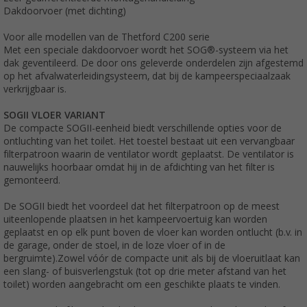
Dakdoorvoer (met dichting)
Voor alle modellen van de Thetford C200 serie
Met een speciale dakdoorvoer wordt het SOG®-systeem via het
dak geventileerd. De door ons geleverde onderdelen zijn afgestemd
op het afvalwaterleidingsysteem, dat bij de kampeerspeciaalzaak
verkrijgbaar is.
SOGII VLOER VARIANT
De compacte SOGII-eenheid biedt verschillende opties voor de
ontluchting van het toilet. Het toestel bestaat uit een vervangbaar
filterpatroon waarin de ventilator wordt geplaatst. De ventilator is
nauwelijks hoorbaar omdat hij in de afdichting van het filter is
gemonteerd.
De SOGII biedt het voordeel dat het filterpatroon op de meest
uiteenlopende plaatsen in het kampeervoertuig kan worden
geplaatst en op elk punt boven de vloer kan worden ontlucht (b.v. in
de garage, onder de stoel, in de loze vloer of in de
bergruimte).Zowel vóór de compacte unit als bij de vloeruitlaat kan
een slang- of buisverlengstuk (tot op drie meter afstand van het
toilet) worden aangebracht om een geschikte plaats te vinden.