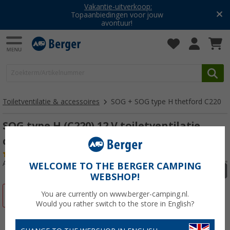
Vakantie-uitverkoop:
Topaanbiedingen voor jouw
avontuur!
Toiletventilatie & accessoires
SOG + SOG type H thetford C220
SOG type H (C220) 12 V toiletventilatie
dakvariant donkergrijs
(62)
Artikelnr: 611381
WELCOME TO THE BERGER CAMPING
WEBSHOP!
You are currently on www.berger-camping.nl.
-17%
Would you rather switch to the store in English?