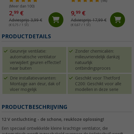
(98)
(Meer dan 100)
2,
€
9,
€
99
99
Adviesprijs 3,99 €
Adviesprijs 17,99 €
(€ 0,75 / 1 ST)
(€ 0,67 / 1 ST)
(
PRODUCTDETAILS
Geurvrije ventilatie:
Zonder chemicaliën:
automatische ventilator
milieuvriendelijk dankzij
verwijdert geuren effectief
natuurlijk
naar buiten
ontbindingsproces
Drie installatievarianten:
Geschikt voor Thetford
Montage aan deur, dak of
C200: Geschikt voor alle
vloer mogelijk
modellen in deze serie
PRODUCTBESCHRIJVING
12 V ontluchting - de schone, reukloze oplossing!
Een speciaal ontwikkelde kleine krachtige ventilator, die