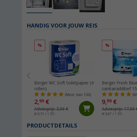
HANDIG VOOR JOUW REIS
%
%
Berger WC Soft toiletpapier (4
Berger Fresh Blu
rollen)
sanitairadditief 1
(Meer dan 100)
(M
2,
€
9,
€
99
99
Adviesprijs 3,99 €
Adviesprijs 17,99 
(€ 0,75 / 1 ST)
(€ 0,67 / 1 ST)
PRODUCTDETAILS