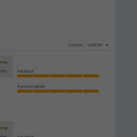
Laatste
Sorteer:
ering
elen
Kwaliteit
Functionaliteit
ering
elen