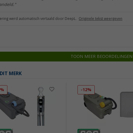
andeld."
ring werd automatisch vertaald door DeepL.
Originele tekst weergeven
TOON MEER BEOORDELINGEN
DIT MERK
7%
-12%