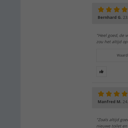
Bernhard G.
23
"Heel goed, de v
zou het altijd o
Waarde
Manfred M.
24
"Zoals altijd go
nieuwe toilet e