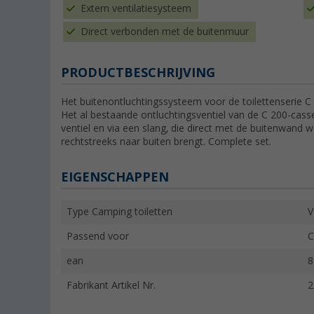
Extern ventilatiesysteem
Direct verbonden met de buitenmuur
PRODUCTBESCHRIJVING
Het buitenontluchtingssysteem voor de toilettenserie C
Het al bestaande ontluchtingsventiel van de C 200-cas
ventiel en via een slang, die direct met de buitenwan
rechtstreeks naar buiten brengt. Complete set.
EIGENSCHAPPEN
Type Camping toiletten
V
Passend voor
C
ean
8
Fabrikant Artikel Nr.
2