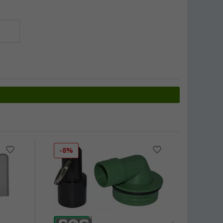
-8%
-10