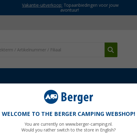
Vakantie-uitverkoop:
Topaanbiedingen voor jouw
avontuur!
Toiletventilatie & accessoires
Thetford toiletventilatie
 serie
WELCOME TO THE BERGER CAMPING WEBSHOP!
You are currently on www.berger-camping.nl.
Would you rather switch to the store in English?
Adviespri