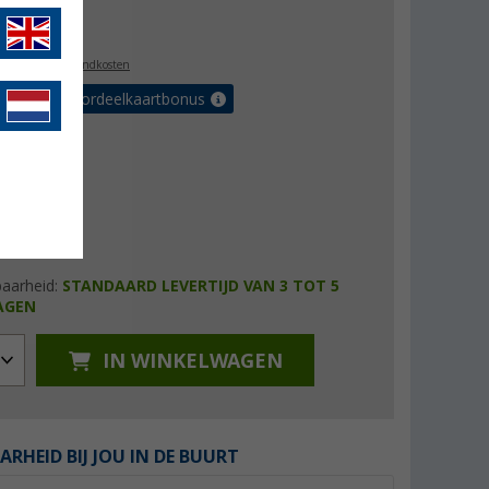
1,99
l. BTW
plus verzendkosten
r tot 5% voordeelkaartbonus
baarheid:
STANDAARD LEVERTIJD VAN 3 TOT 5
AGEN
IN WINKELWAGEN
ARHEID BIJ JOU IN DE BUURT