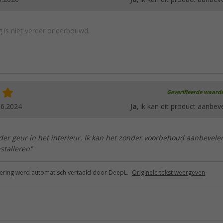
 is niet verder onderbouwd.
Geverifieerde waard
06.2024
Ja
, ik kan dit product aanbev
der geur in het interieur. Ik kan het zonder voorbehoud aanbevelen
nstalleren"
ring werd automatisch vertaald door DeepL.
Originele tekst weergeven