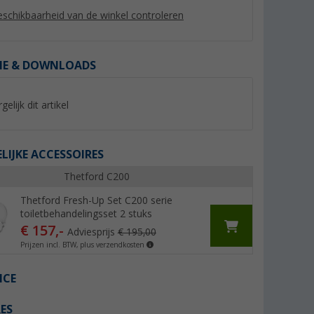
schikbaarheid van de winkel controleren
IE & DOWNLOADS
%
gelijk dit artikel
IJKE ACCESSOIRES
Thetford C200
m blauwe
Berger Fresh Blue
Thetford Aqua Soft
Thetford Fresh-Up Set C200 serie
 liter
sanitairvloeistof 2.5 liter -
ComfortPlus toiletp
toiletbehandelingsset 2 stuks
Sanitair additief voor de
rollen)
er dan 100)
(81)
(Mee
€ 157,-
afvaltank
7,
€
4,
€
99
99
Adviesprijs
€ 195,00
Prijzen incl. BTW, plus verzendkosten
Adviesprijs 9,99 €
Adviesprijs 5,45 €
(€ 3,20 / 1 l)
(€ 0,83 / 1 ST)
ICE
ES