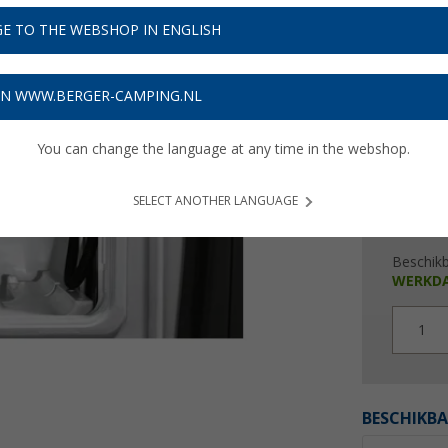
€ 4
E TO THE WEBSHOP IN ENGLISH
Prijzen inc
Verzeke
ON WWW.BERGER-CAMPING.NL
You can change the language at any time in the webshop.
SELECT ANOTHER LANGUAGE
Beschik
WERKD
1
BESCHIKBA