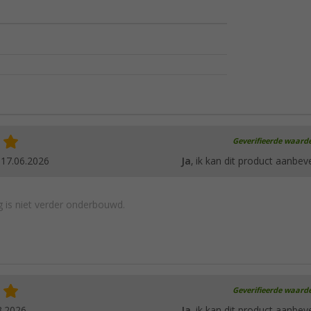
Geverifieerde waard
.
17.06.2026
Ja
, ik kan dit product aanbev
 is niet verder onderbouwd.
Geverifieerde waard
3.2026
Ja
, ik kan dit product aanbev