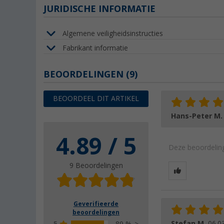
JURIDISCHE INFORMATIE
Algemene veiligheidsinstructies
Fabrikant informatie
BEOORDELINGEN
(9)
BEOORDEEL DIT ARTIKEL
Hans-Peter M
4.89 / 5
Deze beoordeling
9 Beoordelingen
Geverifieerde
beoordelingen
Stefan M.
06.0