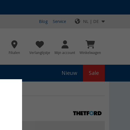
Blog
Service
NL | DE
Filialen
Verlanglijstje
Mijn account
Winkelwagen
Nieuw
Sale
js
€ 49,95