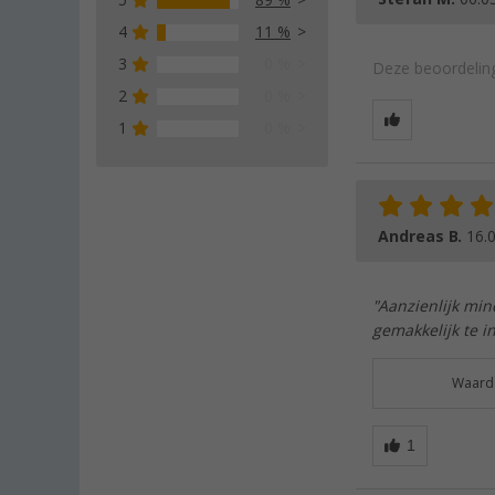
5
89 %
4
11 %
3
0 %
Deze beoordeling
2
0 %
1
0 %
Andreas B.
16.
"Aanzienlijk min
gemakkelijk te i
Waarde