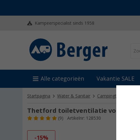
Kampeerspecialist sinds 1958
Alle categorieën
Vakantie SALE
Startpagina
Water & Sanitair
Campingtoiletten
Thetford toiletventilatie voor C200
(9)
Artikelnr: 128530
-15%