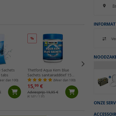
Be
INFORMAT
%
%
Ver
NOODZAKEL
e Sachets
Thetford Aqua Kem Blue
Thetford aqua ke
5 tabs
Sachets sanitairadditief 15
sanitaire vloeistof 2
tabs
eer dan 100)
(Meer dan 100)
(Me
15,
€
12,
€
99
99
€
Adviesprijs 19,95 €
Adviesprijs 17,95 €
(€ 1,07 / 1 ST)
(€ 6,50 / 1 l)
ONZE SERV
ACCESSOIR