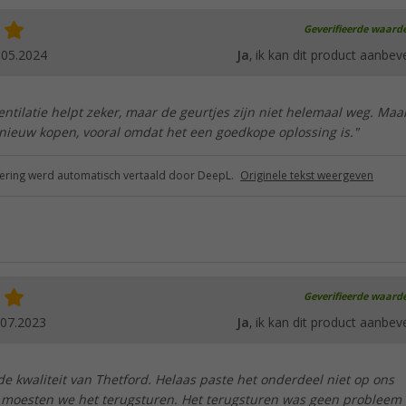
Geverifieerde waard
.05.2024
Ja
, ik kan dit product aanbev
entilatie helpt zeker, maar de geurtjes zijn niet helemaal weg. Maar
pnieuw kopen, vooral omdat het een goedkope oplossing is."
ring werd automatisch vertaald door DeepL.
Originele tekst weergeven
Geverifieerde waard
.07.2023
Ja
, ik kan dit product aanbev
ede kwaliteit van Thetford. Helaas paste het onderdeel niet op ons
n moesten we het terugsturen. Het terugsturen was geen probleem