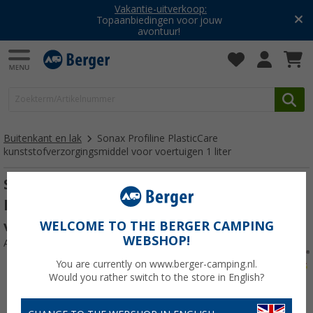
Vakantie-uitverkoop:
Topaanbiedingen voor jouw
avontuur!
Buitenkant en lak
Sonax Profiline PlasticCare
kunststofverzorgingsmiddel voor voertuigen 1 liter
Sonax Profiline PlasticCare
kunststofverzorgingsmiddel voor
voertuigen 1 liter
WELCOME TO THE BERGER CAMPING
WEBSHOP!
Artikelnr: 524083
You are currently on www.berger-camping.nl.
Would you rather switch to the store in English?