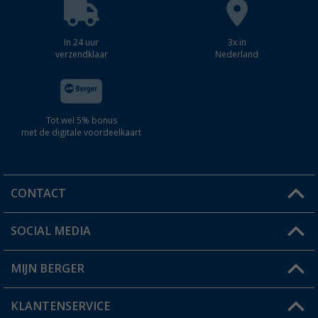
In 24 uur
3x in
verzendklaar
Nederland
Tot wel 5% bonus
met de digitale voordeelkaart
CONTACT
SOCIAL MEDIA
Een vraag?
MIJN BERGER
Winkel vinden
KLANTENSERVICE
Mijn account