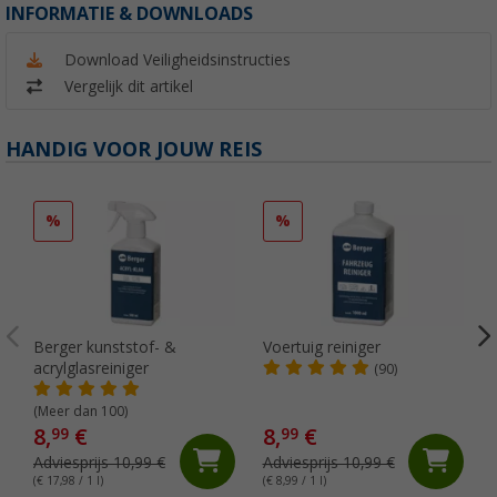
INFORMATIE & DOWNLOADS
Download Veiligheidsinstructies
Vergelijk dit artikel
HANDIG VOOR JOUW REIS
%
%
Berger kunststof- &
Voertuig reiniger
acrylglasreiniger
(90)
(Meer dan 100)
8,
€
8,
€
99
99
Adviesprijs 10,99 €
Adviesprijs 10,99 €
(€ 17,98 / 1 l)
(€ 8,99 / 1 l)