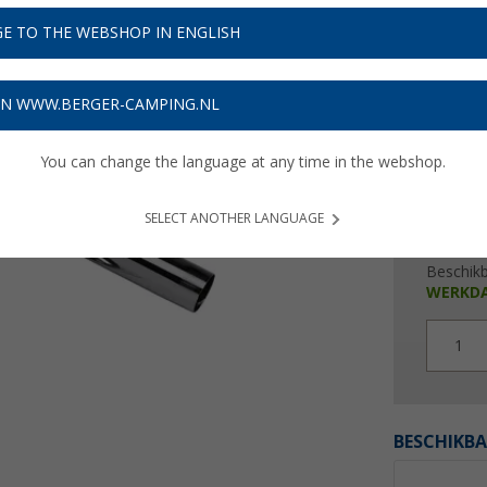
€ 1
E TO THE WEBSHOP IN ENGLISH
Prijzen inc
Verzeke
ON WWW.BERGER-CAMPING.NL
You can change the language at any time in the webshop.
SELECT ANOTHER LANGUAGE
Beschik
WERKD
1
BESCHIKBA