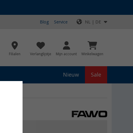
Blog
Service
NL | DE
Filialen
Verlanglijstje
Mijn account
Winkelwagen
Nieuw
Sale
js
€ 26,99