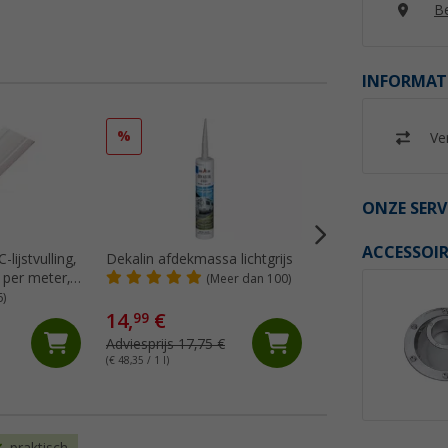
Be
INFORMAT
%
%
Ver
ONZE SERV
ACCESSOIR
lijstvulling,
Dekalin afdekmassa lichtgrijs
Berger chenille plu
 per meter,
(Meer dan 100)
(Me
6)
14,
€
99
24,
€
99
Adviesprijs 17,75 €
Adviesprijs 39,99 €
(€ 48,35 / 1 l)