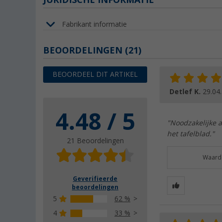
Fabrikant informatie
BEOORDELINGEN
(21)
BEOORDEEL DIT ARTIKEL
Detlef K.
29.04
4.48 / 5
"Noodzakelijke a
het tafelblad."
21 Beoordelingen
Waarde
Geverifieerde
beoordelingen
5
62 %
4
33 %