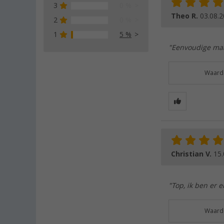
3
0 %
Theo R.
03.08.
2
0 %
1
5 %
"Eenvoudige maa
Waarde
Christian V.
15.
"Top, ik ben er 
Waarde