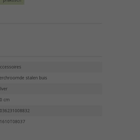
praktisch
ccessoires
erchroomde stalen buis
ilver
0 cm
036231008832
1610T08037