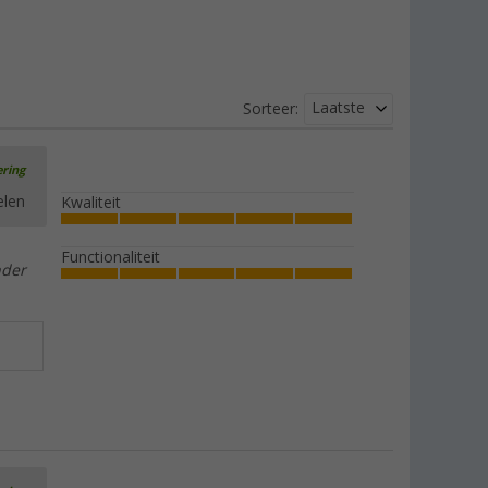
Laatste
Sorteer:
ering
elen
Kwaliteit
Functionaliteit
nder