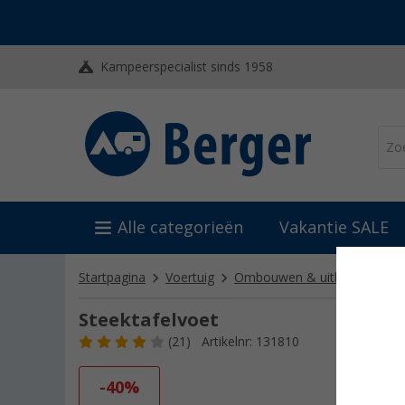
Kampeerspecialist sinds 1958
Alle categorieën
Vakantie SALE
Startpagina
Voertuig
Ombouwen & uitbouwen
Steektafelvoet
(21)
Artikelnr: 131810
-40%