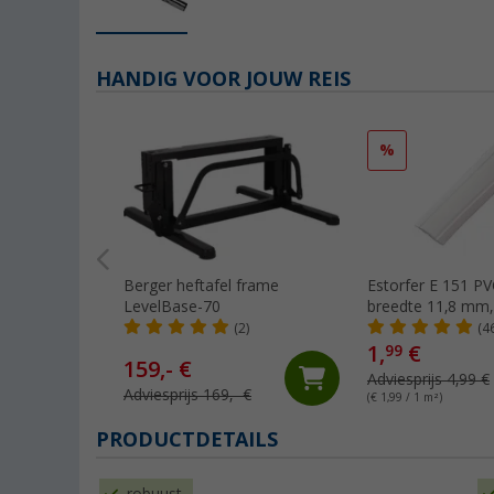
HANDIG VOOR JOUW REIS
%
Berger heftafel frame
Estorfer E 151 PVC-
LevelBase-70
breedte 11,8 mm,
wit
(2)
(4
1,
€
99
159,- €
Adviesprijs 4,99 €
Adviesprijs 169,- €
(€ 1,99 / 1 m²)
PRODUCTDETAILS