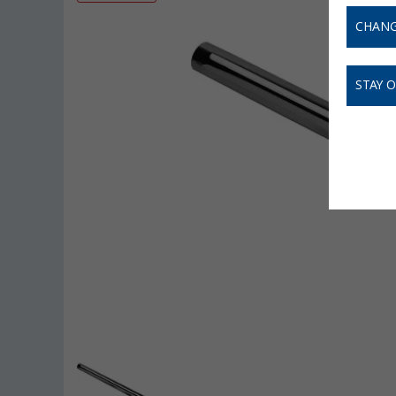
CHANG
STAY 