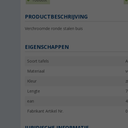
robuust
PRODUCTBESCHRIJVING
Verchroomde ronde stalen buis
EIGENSCHAPPEN
Soort tafels
A
Materiaal
v
Kleur
z
Lengte
7
ean
4
Fabrikant Artikel Nr.
0
JURIDISCHE INFORMATIE