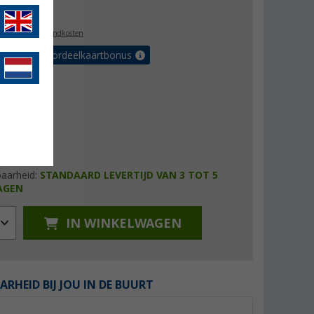
5,99
l. BTW
plus verzendkosten
r tot 5% voordeelkaartbonus
baarheid:
STANDAARD LEVERTIJD VAN 3 TOT 5
AGEN
IN WINKELWAGEN
ARHEID BIJ JOU IN DE BUURT