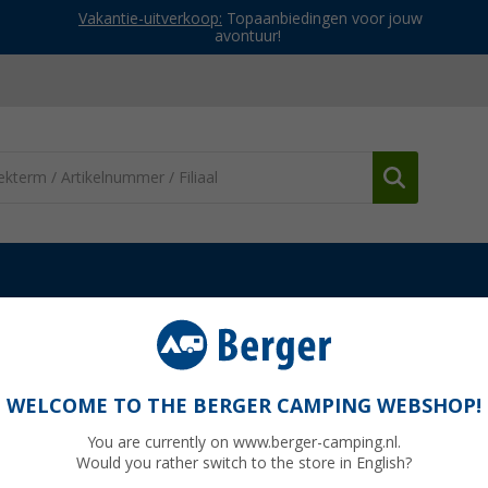
Vakantie-uitverkoop:
Topaanbiedingen voor jouw
avontuur!
Tafelsteunpoten en onderstellen
Steektafelvoet
WELCOME TO THE BERGER CAMPING WEBSHOP!
You are currently on www.berger-camping.nl.
Would you rather switch to the store in English?
Adviespri