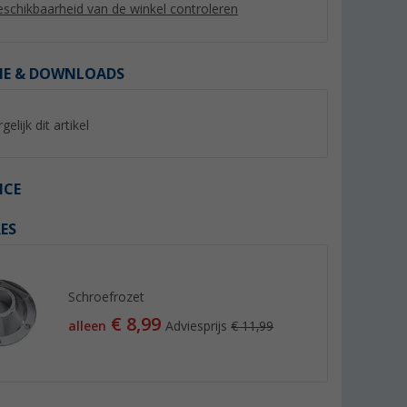
schikbaarheid van de winkel controleren
IE & DOWNLOADS
%
gelijk dit artikel
ICE
ES
izig gordijn
Sikaflex 522 Zelfklevend
Polyplastic raamop
Dichtingsproduct 300 ml
klik-klak automaat 
er dan 100)
Zwart
(44)
(Mee
10,
€
99
Schroefrozet
24,
€
99
Adviesprijs 17,66 €
€ 8,99
Adviesprijs 25,99 €
alleen
Adviesprijs
€ 11,99
(€ 36,63 / 1 l)