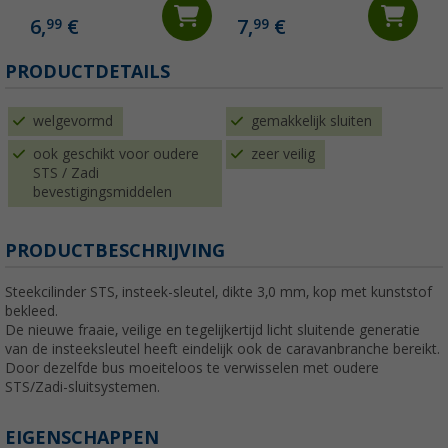
6,
€
7,
€
99
99
(
PRODUCTDETAILS
welgevormd
gemakkelijk sluiten
ook geschikt voor oudere
zeer veilig
STS / Zadi
bevestigingsmiddelen
PRODUCTBESCHRIJVING
Steekcilinder STS, insteek-sleutel, dikte 3,0 mm, kop met kunststof
bekleed.
De nieuwe fraaie, veilige en tegelijkertijd licht sluitende generatie
van de insteeksleutel heeft eindelijk ook de caravanbranche bereikt.
Door dezelfde bus moeiteloos te verwisselen met oudere
STS/Zadi-sluitsystemen.
EIGENSCHAPPEN