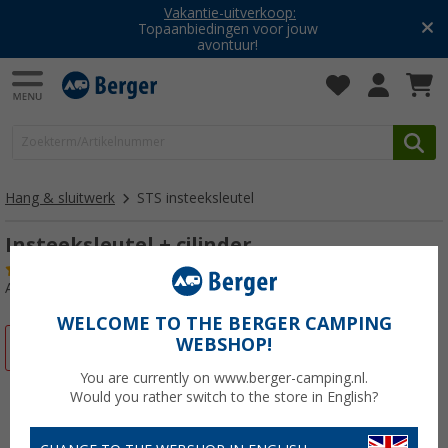
Vakantie-uitverkoop:
Topaanbiedingen voor jouw
avontuur!
Hang & sluitwerk
STS insteeksleutel
Insteeksleutel + cilinder
(8)
Artikelnr: 106120
WELCOME TO THE BERGER CAMPING
WEBSHOP!
-13%
You are currently on www.berger-camping.nl.
Would you rather switch to the store in English?