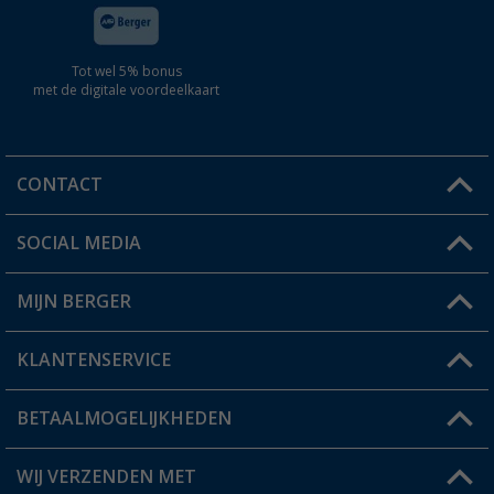
Tot wel 5% bonus
met de digitale voordeelkaart
CONTACT
SOCIAL MEDIA
Een vraag?
MIJN BERGER
Winkel vinden
KLANTENSERVICE
Mijn account
Status bestelling
BETAALMOGELIJKHEDEN
FAQ & Contact
Berger voordeelkaart
Verzendinformatie
WIJ VERZENDEN MET