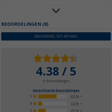
Safe-Tec klepsluiting Ellipse spanschroef
BEOORDELINGEN
(8)
(2)
€ 26,99
BEOORDEEL DIT ARTIKEL
4.38 / 5
Sonax SX90 Plus multifunctionele olie met 
€ 7,99
Adviesprijs
€ 9,99
8 Beoordelingen
Geverifieerde beoordelingen
5
63 %
4
13 %
3
25 %