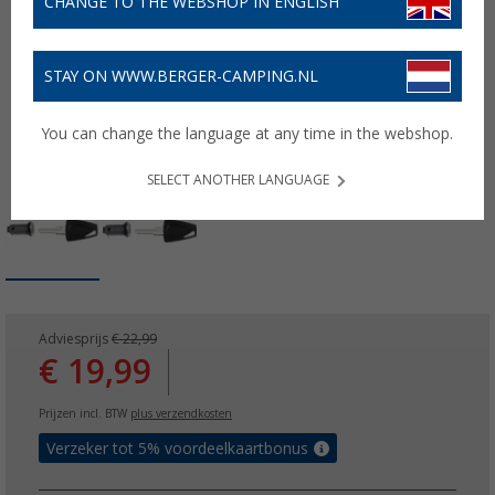
CHANGE TO THE WEBSHOP IN ENGLISH
STAY ON WWW.BERGER-CAMPING.NL
You can change the language at any time in the webshop.
SELECT ANOTHER LANGUAGE
Adviesprijs
€ 22,99
€ 19,99
Prijzen incl. BTW
plus verzendkosten
Verzeker tot 5% voordeelkaartbonus