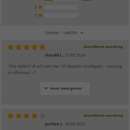
2
0 %
1
0 %
Laatste
Sorteer:
Geverifieerde waardering
Harald L.
15.09.2024
"Slot defect! Ik wil niet met 10 sleutels rondlopen - vervang
ze allemaal ;-)"
meer weergeven
Geverifieerde waardering
Jochen L.
29.08.2022