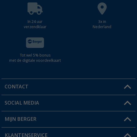
In 24 uur
3x in
verzendklaar
Nederland
Tot wel 5% bonus
met de digitale voordeelkaart
CONTACT
SOCIAL MEDIA
Een vraag?
MIJN BERGER
Winkel vinden
KLANTENSERVICE
Mijn account