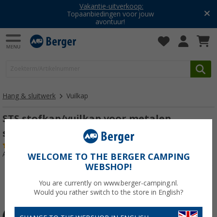
Vakantie-uitverkoop:
Topaanbiedingen voor jouw
avontuur!
Hang & sluitwerk
Vuilkap
STS stofkap/vuilkap voor metalen
sluitcilinder 2011 zwart
(9)
Artikelnr: 413065
WELCOME TO THE BERGER CAMPING
WEBSHOP!
You are currently on www.berger-camping.nl.
Would you rather switch to the store in English?