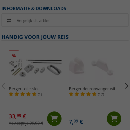
INFORMATIE & DOWNLOADS
Vergelijk dit artikel
HANDIG VOOR JOUW REIS
%
Berger toiletslot
Berger deuropvanger wit
(1)
(17)
33,
€
99
7,
€
99
Adviesprijs 39,99 €
(