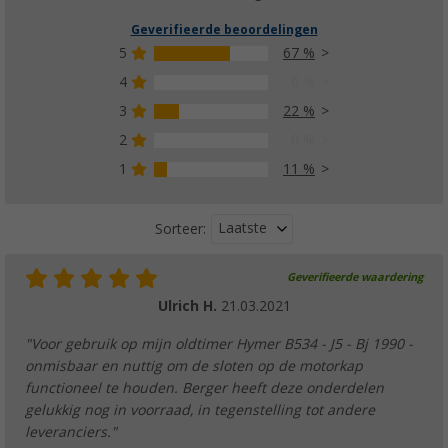
Geverifieerde beoordelingen
5
67 %
4
0 %
3
22 %
2
0 %
1
11 %
Laatste
Sorteer:
Geverifieerde waardering
Ulrich H.
21.03.2021
"Voor gebruik op mijn oldtimer Hymer B534 - J5 - Bj 1990 -
onmisbaar en nuttig om de sloten op de motorkap
functioneel te houden. Berger heeft deze onderdelen
gelukkig nog in voorraad, in tegenstelling tot andere
leveranciers."