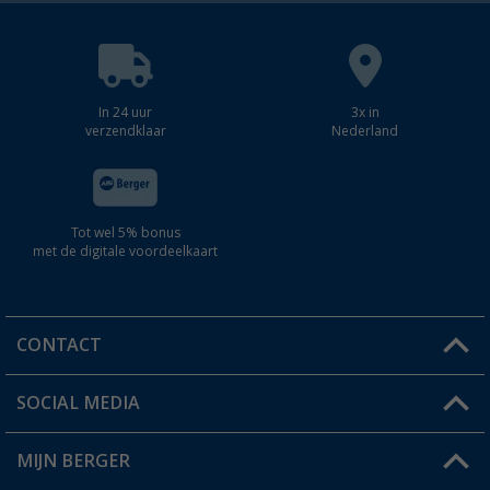
In 24 uur
3x in
verzendklaar
Nederland
Tot wel 5% bonus
met de digitale voordeelkaart
CONTACT
SOCIAL MEDIA
Een vraag?
MIJN BERGER
Winkel vinden