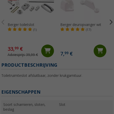
Berger toiletslot
Berger deuropvanger wit
(1)
(17)
33,
€
99
7,
€
99
Adviesprijs 39,99 €
(
PRODUCTBESCHRIJVING
Toiletruimteslot afsluitbaar, zonder krukgarnituur.
EIGENSCHAPPEN
Soort scharnieren, sloten,
Slot
beslag