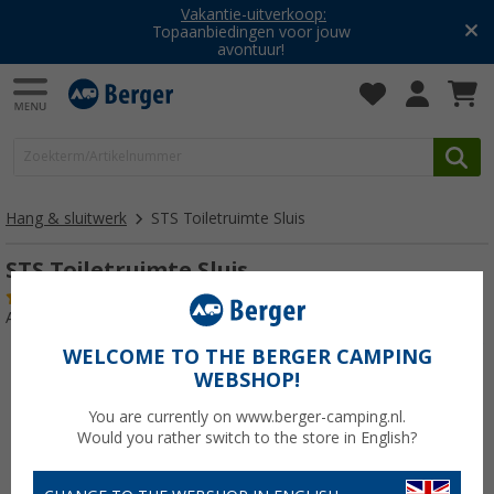
Vakantie-uitverkoop:
Topaanbiedingen voor jouw
avontuur!
Hang & sluitwerk
STS Toiletruimte Sluis
STS Toiletruimte Sluis
(1)
Artikelnr: 176910
WELCOME TO THE BERGER CAMPING
WEBSHOP!
You are currently on www.berger-camping.nl.
Would you rather switch to the store in English?