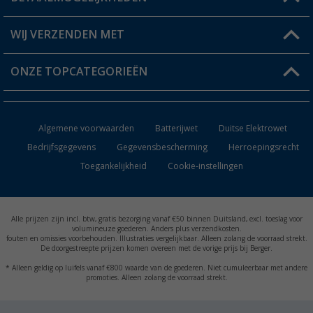
Berger voordeelkaart
Verzendinformatie
WIJ VERZENDEN MET
Verlanglijstje
Retourneren
ONZE TOPCATEGORIEËN
Catalogus
Camper en caravan accessoires
Dealer worden
Algemene voorwaarden
Batterijwet
Duitse Elektrowet
Keukenaccessoires
Bedrijfsgegevens
Gegevensbescherming
Herroepingsrecht
Toegankelijkheid
Cookie-instellingen
Campingmeubilair
Campingtoiletten
Alle prijzen zijn incl. btw, gratis bezorging vanaf €50 binnen Duitsland, excl. toeslag voor
Inbouwkachels
volumineuze goederen. Anders plus verzendkosten.
fouten en omissies voorbehouden. Illustraties vergelijkbaar. Alleen zolang de voorraad strekt.
De doorgestreepte prijzen komen overeen met de vorige prijs bij Berger.
Accu's
* Alleen geldig op luifels vanaf €800 waarde van de goederen. Niet cumuleerbaar met andere
promoties. Alleen zolang de voorraad strekt.