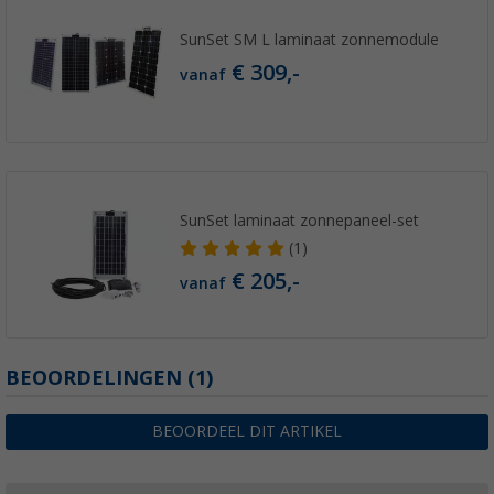
SunSet SM L laminaat zonnemodule
€ 309,-
vanaf
SunSet laminaat zonnepaneel-set
(1)
€ 205,-
vanaf
BEOORDELINGEN
(1)
BEOORDEEL DIT ARTIKEL