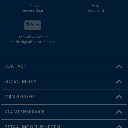
In 24 uur
3x in
verzendklaar
Nederland
Tot wel 5% bonus
met de digitale voordeelkaart
CONTACT
SOCIAL MEDIA
Een vraag?
MIJN BERGER
Winkel vinden
KLANTENSERVICE
Mijn account
Status bestelling
BETAALMOGELIJKHEDEN
FAQ & Contact