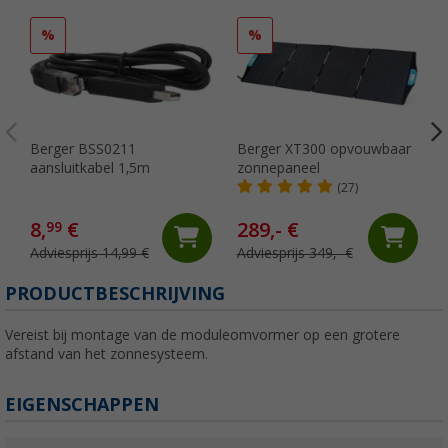
%
%
Berger BSS0211
Berger XT300 opvouwbaar
aansluitkabel 1,5m
zonnepaneel
(27)
8,
€
289,- €
99
Adviesprijs 14,99 €
Adviesprijs 349,- €
PRODUCTBESCHRIJVING
Vereist bij montage van de moduleomvormer op een grotere
afstand van het zonnesysteem.
EIGENSCHAPPEN