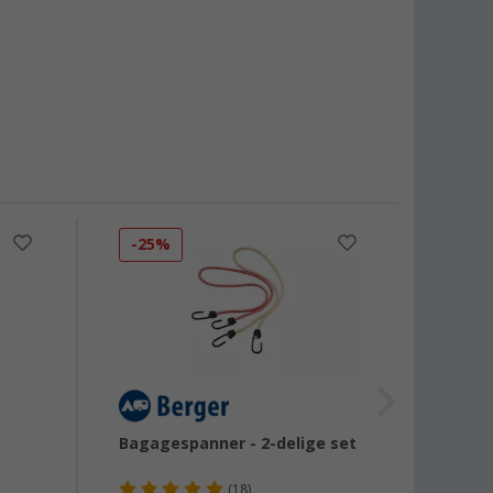
-25%
Bagagespanner - 2-delige set
Berge
(18)