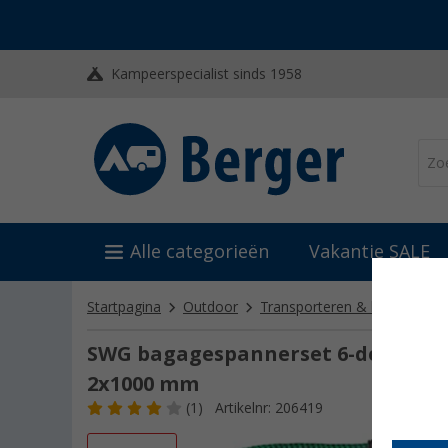
Kampeerspecialist sinds 1958
Alle categorieën
Vakantie SALE
Startpagina
Outdoor
Transporteren & bevestigen
SWG bagagespannerset 6-delig met 
2x1000 mm
(1)
Artikelnr: 206419