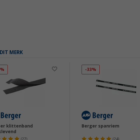
DIT MERK
8%
-33%
er klittenband
Berger spanriem
klevend
(27)
(24)