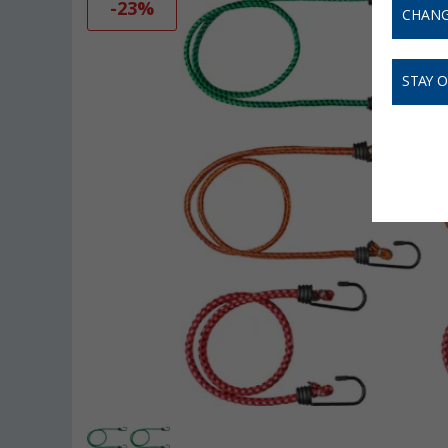
-23%
CHANG
STAY 