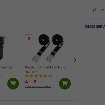
Ver
ONZE SERV
%
%
touw per
Berger spanband FlexLock 1
Berger handkar Tor
m 2-pak
(5)
3)
(2)
4,
€
59,
€
99
99
Adviesprijs 5,99 €
Adviesprijs 89,99 €