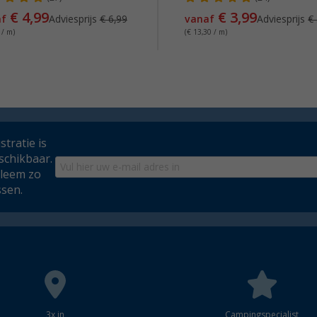
€ 4,99
€ 3,99
af
Adviesprijs
€ 6,99
vanaf
Adviesprijs
€
 / m)
(€ 13,30 / m)
tratie is
schikbaar.
bleem zo
ssen.
3x in
Campingspecialist