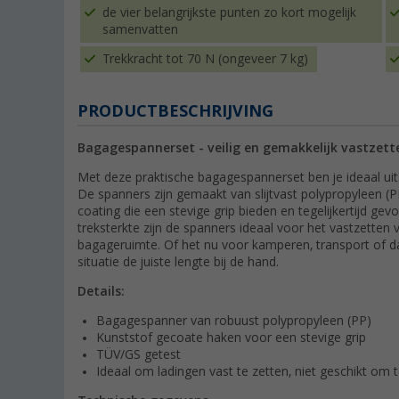
de vier belangrijkste punten zo kort mogelijk
samenvatten
Trekkracht tot 70 N (ongeveer 7 kg)
PRODUCTBESCHRIJVING
Bagagespannerset - veilig en gemakkelijk vastzett
Met deze praktische bagagespannerset ben je ideaal ui
De spanners zijn gemaakt van slijtvast polypropyleen (P
coating die een stevige grip bieden en tegelijkertijd g
treksterkte zijn de spanners ideaal voor het vastzette
bagageruimte. Of het nu voor kamperen, transport of dag
situatie de juiste lengte bij de hand.
Details:
Bagagespanner van robuust polypropyleen (PP)
Kunststof gecoate haken voor een stevige grip
TÜV/GS getest
Ideaal om ladingen vast te zetten, niet geschikt om te