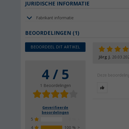
JURIDISCHE INFORMATIE
Fabrikant informatie
BEOORDELINGEN
(1)
BEOORDEEL DIT ARTIKEL
Jörg J.
20.03.20
4 / 5
Deze beoordeling
1 Beoordelingen
Geverifieerde
beoordelingen
5
0 %
4
100 %