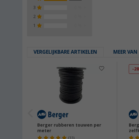
3
0 %
2
0 %
1
0 %
VERGELIJKBARE ARTIKELEN
MEER VAN 
-2
ting om
Berger rubberen touwen per
Berg
meter
zelf
(33)