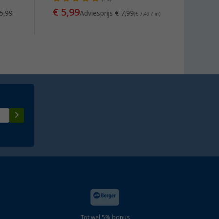
€ 5,99
€ 5,
 5,99
Adviesprijs
€ 7,99
(€ 7,49 / m)
Tot wel 5% bonus