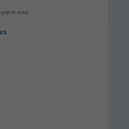
gelijk dit artikel
ICE
%
%
rent grijs
Berger Boodschappentrolley
Berger handkar W
XL Opvouwbaar
zwart
(65)
(1)
17,
€
89,
€
99
99
Adviesprijs 19,99 €
Adviesprijs 129,- €