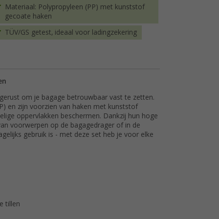
Materiaal: Polypropyleen (PP) met kunststof
gecoate haken
TÜV/GS getest, ideaal voor ladingzekering
en
tgerust om je bagage betrouwbaar vast te zetten.
P) en zijn voorzien van haken met kunststof
evoelige oppervlakken beschermen. Dankzij hun hoge
n van voorwerpen op de bagagedrager of in de
elijks gebruik is - met deze set heb je voor elke
 tillen