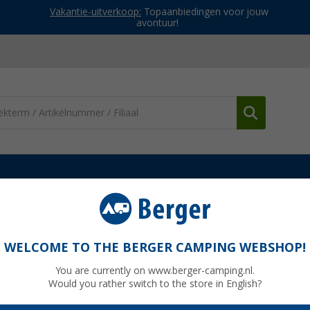
Vakantie-uitverkoop:
Topaanbiedingen voor jouw
avontuur!
Transporteren & bevestigen
SWG bagagespannerset 6-delig met
kunststof gecoate haken 2x600 / 2x800 /
WELCOME TO THE BERGER CAMPING WEBSHOP!
You are currently on www.berger-camping.nl.
Would you rather switch to the store in English?