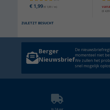
€ 1,99
s
€ 5,99
van
(€ 1,99 / m)
(€ 4,99
ZULETZT BESUCHT
De nieuwsbriefregis
Berger
momenteel niet be
Nieuwsbrief
We zullen het pro
snel mogelijk oplo
In 24 uur