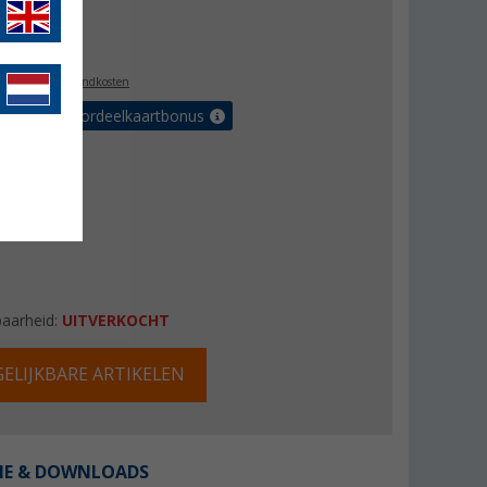
js
€ 10,48
,99
l. BTW
plus verzendkosten
r tot 5% voordeelkaartbonus
baarheid:
UITVERKOCHT
ELIJKBARE ARTIKELEN
IE & DOWNLOADS