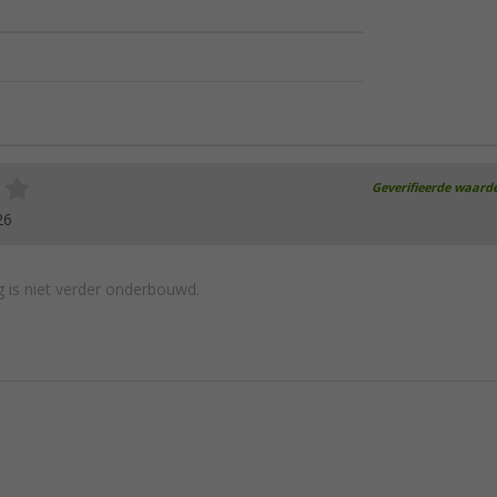
Geverifieerde waard
26
 is niet verder onderbouwd.