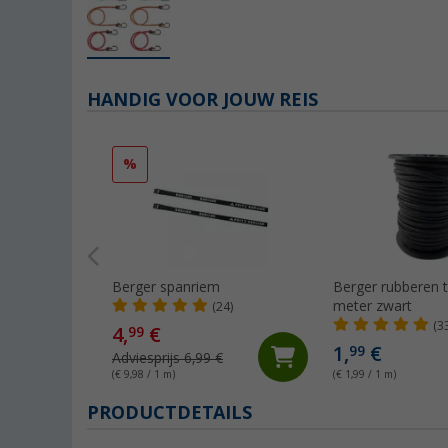
HANDIG VOOR JOUW REIS
%
Berger spanriem
Berger rubberen 
meter zwart
(24)
(3
4,
€
99
1,
€
99
Adviesprijs 6,99 €
(€ 9,98 / 1 m)
(€ 1,99 / 1 m)
PRODUCTDETAILS