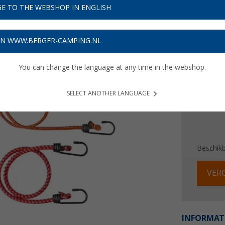
Adviespri
E TO THE WEBSHOP IN ENGLISH
€ 7
Prijzen inc
ON WWW.BERGER-CAMPING.NL
Verzeke
You can change the language at any time in the webshop.
SELECT ANOTHER LANGUAGE
Beschik
VERG
INFORMAT