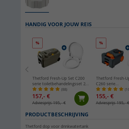
HANDIG VOOR JOUW REIS
%
%
Thetford Fresh-Up Set C200
Thetford Fresh-U
serie toiletbehandelingsset 2
C260 serie
stuks
Toiletbehandeling
(88)
(1
157,- €
155,- €
Adviesprijs 195,- €
Adviesprijs 195,- 
PRODUCTBESCHRIJVING
Thetford dop voor drinkwatertank