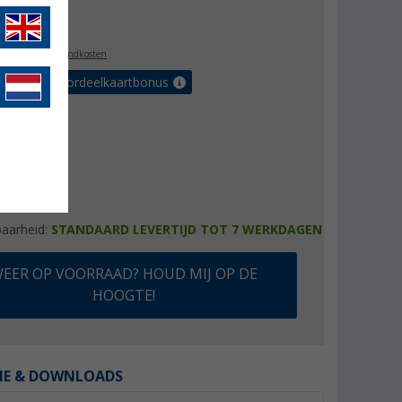
,99
l. BTW
plus verzendkosten
r tot 5% voordeelkaartbonus
baarheid:
STANDAARD LEVERTIJD TOT 7 WERKDAGEN
EER OP VOORRAAD? HOUD MIJ OP DE
HOOGTE!
IE & DOWNLOADS