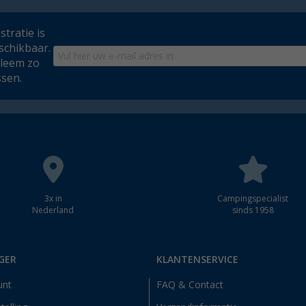
tratie is
schikbaar.
bleem zo
ssen.
3x in
Campingspecialist
Nederland
sinds 1958
GER
KLANTENSERVICE
unt
FAQ & Contact