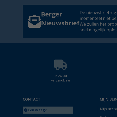
De nieuwsbriefregis
Berger
momenteel niet be
Nieuwsbrief
We zullen het pro
snel mogelijk oplo
In 24 uur
verzendklaar
CONTACT
MIJN BER
Mijn acco
Een vraag?