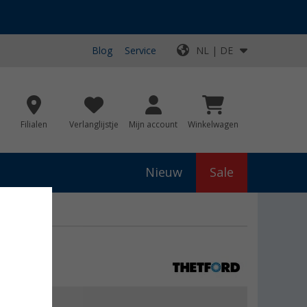
Blog
Service
NL | DE
Filialen
Verlanglijstje
Mijn account
Winkelwagen
Nieuw
Sale
js
€ 8,24