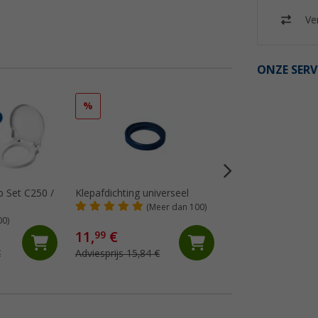
Ver
ONZE SERV
%
%
p Set C250 /
Klepafdichting universeel
Thetford vervang
voor C2 / C200 / 
(Meer dan 100)
sset 2 stuks
00)
(57)
11,
€
49,
€
99
99
€
Adviesprijs 15,84 €
Adviesprijs 64,87 €