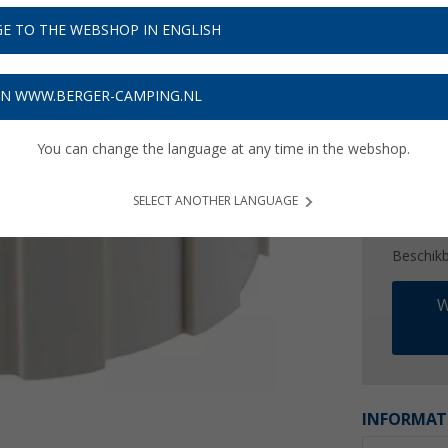
€ 5
E TO THE WEBSHOP IN ENGLISH
Prijzen inc
Verzeke
ON WWW.BERGER-CAMPING.NL
You can change the language at any time in the webshop.
SELECT ANOTHER LANGUAGE
Beschik
W
INFORMAT