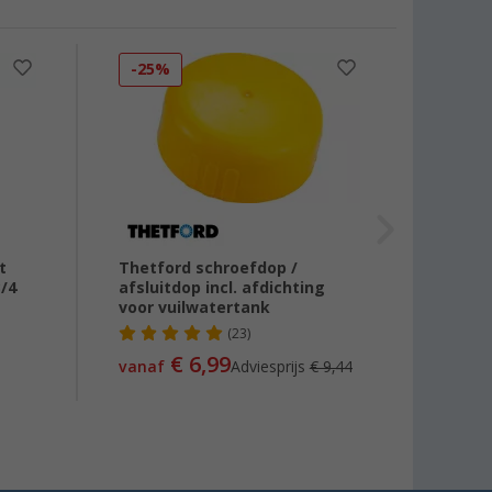
-25%
-10
t
Thetford schroefdop /
Thetfo
3/4
afsluitdop incl. afdichting
casse
voor vuilwatertank
(23)
€ 75
€ 6,99
vanaf
Adviesprijs
€ 9,44