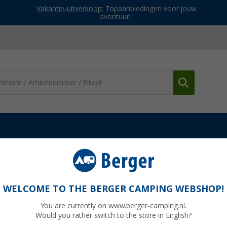
Vakantie-uitverkoop:
Topaanbiedingen voor jouw
avontuur!
nderdelen Thetford toiletten
Thetford dop voor drinkwatertank
k
WELCOME TO THE BERGER CAMPING WEBSHOP!
You are currently on www.berger-camping.nl.
Would you rather switch to the store in English?
Adviespri