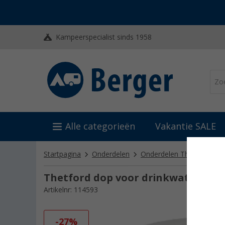
Kampeerspecialist sinds 1958
Alle categorieën
Vakantie SALE
Startpagina
Onderdelen
Onderdelen Thetford
O
Thetford dop voor drinkwatertan
Artikelnr: 114593
-27%