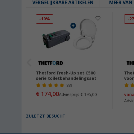
VERGELIJKBARE ARTIKELEN
MEER VAN 
-10%
-2
l.
Thetford Fresh-Up set C500
Thet
serie toiletbehandelingsset
voor
(33)
€ 174,00
Adviesprijs
€ 195,00
van
Advie
ZULETZT BESUCHT