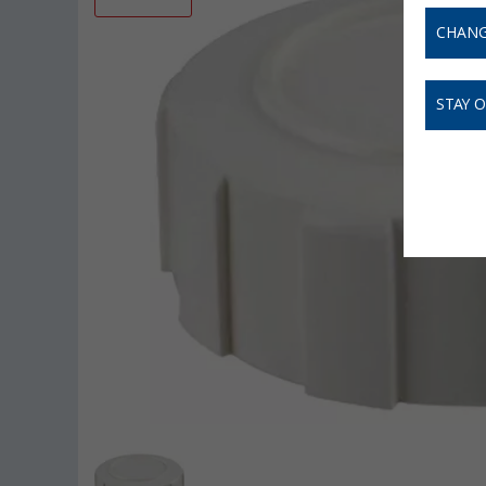
CHANG
STAY 