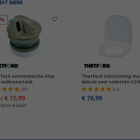
DIT MERK
7%
ford automatische klep
Thetford toiletzitting me
 vuilwatertank
deksel voor toiletten C2/
(25)
(24)
€ 15,99
€ 76,99
af
sprijs
€ 22,01