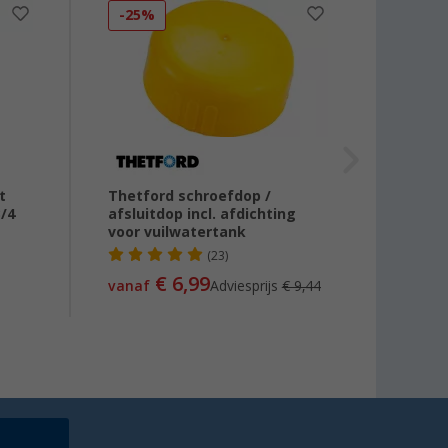
-25%
-10
t
Thetford schroefdop /
Thetfo
3/4
afsluitdop incl. afdichting
casse
voor vuilwatertank
(23)
€ 75
€ 6,99
vanaf
Adviesprijs
€ 9,44