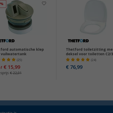
7%
ford automatische klep
Thetford toiletzitting me
 vuilwatertank
deksel voor toiletten C2/
(25)
(24)
€ 15,99
€ 76,99
af
sprijs
€ 22,01