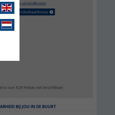
incl. BTW
plus verzendkosten
r tot 5% voordeelkaartbonus
kel is voor B2B helaas niet beschikbaar.
ARHEID BIJ JOU IN DE BUURT