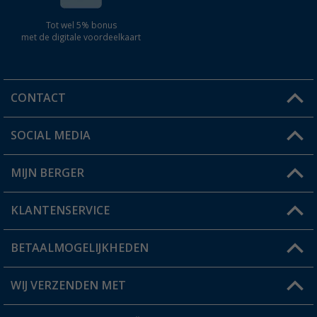
Tot wel 5% bonus
met de digitale voordeelkaart
CONTACT
SOCIAL MEDIA
Een vraag?
MIJN BERGER
Winkel vinden
KLANTENSERVICE
Mijn account
Status bestelling
BETAALMOGELIJKHEDEN
FAQ & Contact
Berger voordeelkaart
Verzendinformatie
WIJ VERZENDEN MET
Verlanglijstje
Retourneren