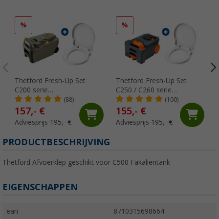
%
%
Thetford Fresh-Up Set
Thetford Fresh-Up Set
C200 serie
C250 / C260 serie
toiletbehandelingsset 2
Toiletbehandelingsset 2
(88)
(100)
stuks
stuks
157,- €
155,- €
Adviesprijs 195,- €
Adviesprijs 195,- €
PRODUCTBESCHRIJVING
Thetford Afvoerklep geschikt voor C500 Fäkalientank
EIGENSCHAPPEN
ean
8710315698664