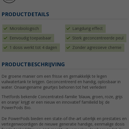
PRODUCTDETAILS
Microbiologisch
Langdurig effect
Eenvoudig toepasbaar
Sterk geconcentreerde peul
1 dosis werkt tot 4 dagen
Zonder agressieve chemie
PRODUCTBESCHRIJVING
De groene manier om een frisse en gemakkelijk te legen
vuilwatertank te krijgen. Geconcentreerd en handig, oplosbaar in
water. Onaangename geurtjes behoren tot het verleden!
Thetfords bekende Concentrated-familie 'blauw, groen, roze, grijs
en oranje' krijgt er een nieuw en innovatief familielid bij: de
PowerPods Bio.
De PowerPods bieden een state-of-the-art uiterlijk en prestaties en
vertegenwoordigen de nieuwe generatie handige, eenmalige dosis