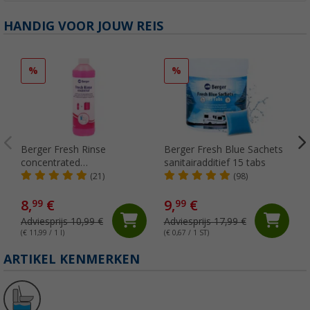
HANDIG VOOR JOUW REIS
%
%
Berger Fresh Rinse
Berger Fresh Blue Sachets
concentrated
sanitairadditief 15 tabs
spoelwatervloeistof 750 ml
(21)
(98)
8,
€
9,
€
99
99
Adviesprijs 10,99 €
Adviesprijs 17,99 €
(€ 11,99 / 1 l)
(€ 0,67 / 1 ST)
(
ARTIKEL KENMERKEN