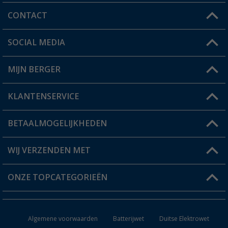
CONTACT
SOCIAL MEDIA
Een vraag?
MIJN BERGER
Winkel vinden
KLANTENSERVICE
Mijn account
Status bestelling
BETAALMOGELIJKHEDEN
FAQ & Contact
Berger voordeelkaart
Verzendinformatie
WIJ VERZENDEN MET
Verlanglijstje
Retourneren
ONZE TOPCATEGORIEËN
Catalogus
Camper en caravan accessoires
Dealer worden
Algemene voorwaarden
Batterijwet
Duitse Elektrowet
Keukenaccessoires