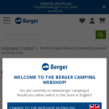
Vakantie-uitverkoop:
Topaanbiedingen voor jouw
avontuur!
Onderdelen Thetford
Thetford Spülschlauch (komplett) passend
zu Porta-Potti
Thetford Spülschlauch (komplett)
passend zu Porta-Potti
WELCOME TO THE BERGER CAMPING
Artikelnr: Spuelschlauchkomplettweiss180043
WEBSHOP!
You are currently on www.berger-camping.nl.
Would you rather switch to the store in English?
CHANGE TO THE WEBSHOP IN ENGLISH