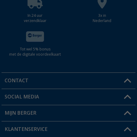
In 24 uur
3x in
verzendklaar
Nederland
Tot wel 5% bonus
met de digitale voordeelkaart
CONTACT
SOCIAL MEDIA
Een vraag?
MIJN BERGER
Winkel vinden
KLANTENSERVICE
Mijn account