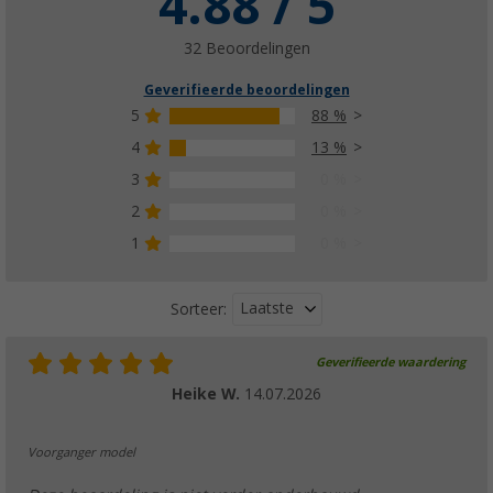
4.88 / 5
(9)
32 Beoordelingen
€ 1.173,-
vanaf
Adviesprijs
€ 1.350,00
Geverifieerde beoordelingen
5
88 %
4
13 %
3
0 %
Thule langsrails incl. montageset voor Duc
Omnistor 6300 luifel
2
0 %
€ 370,-
vanaf
Adviesprijs
€ 454,00
1
0 %
Laatste
Sorteer:
Geverifieerde waardering
Thule tent / LED montagerail voor Omnisto
Heike W.
14.07.2026
(23)
€ 199,-
vanaf
Voorganger model