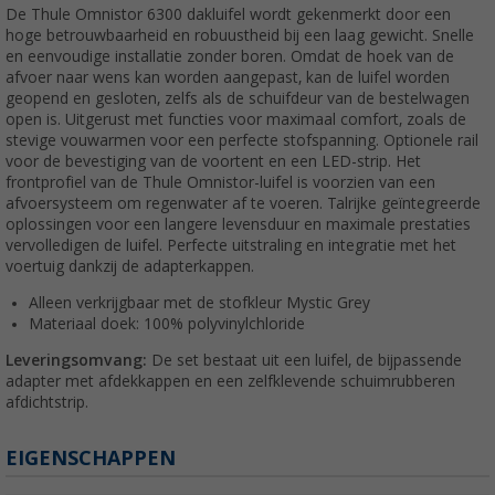
De Thule Omnistor 6300 dakluifel wordt gekenmerkt door een
hoge betrouwbaarheid en robuustheid bij een laag gewicht. Snelle
en eenvoudige installatie zonder boren. Omdat de hoek van de
afvoer naar wens kan worden aangepast, kan de luifel worden
geopend en gesloten, zelfs als de schuifdeur van de bestelwagen
open is. Uitgerust met functies voor maximaal comfort, zoals de
stevige vouwarmen voor een perfecte stofspanning. Optionele rail
voor de bevestiging van de voortent en een LED-strip. Het
frontprofiel van de Thule Omnistor-luifel is voorzien van een
afvoersysteem om regenwater af te voeren. Talrijke geïntegreerde
oplossingen voor een langere levensduur en maximale prestaties
vervolledigen de luifel. Perfecte uitstraling en integratie met het
voertuig dankzij de adapterkappen.
Alleen verkrijgbaar met de stofkleur Mystic Grey
Materiaal doek: 100% polyvinylchloride
Leveringsomvang:
De set bestaat uit een luifel, de bijpassende
adapter met afdekkappen en een zelfklevende schuimrubberen
afdichtstrip.
EIGENSCHAPPEN