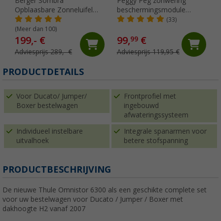
Berger Sombra
Peggy Peg zonwering
Opblaasbare Zonneluifel
beschermingsmodule
4m
SunBreak zwart
(33)
(Meer dan 100)
199,- €
99,
€
99
Adviesprijs 289,- €
Adviesprijs 119,95 €
PRODUCTDETAILS
Voor Ducato/ Jumper/
Frontprofiel met
Boxer bestelwagen
ingebouwd
afwateringssysteem
Individueel instelbare
Integrale spanarmen voor
uitvalhoek
betere stofspanning
PRODUCTBESCHRIJVING
De nieuwe Thule Omnistor 6300 als een geschikte complete set
voor uw bestelwagen voor Ducato / Jumper / Boxer met
dakhoogte H2 vanaf 2007