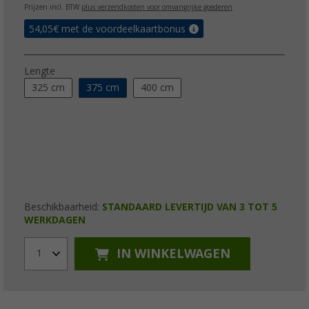
Prijzen incl. BTW
plus verzendkosten voor omvangrijke goederen
54,05
€ met de voordeelkaartbonus
Lengte
325 cm
375 cm
400 cm
Beschikbaarheid:
STANDAARD LEVERTIJD VAN 3 TOT 5
WERKDAGEN
IN WINKELWAGEN
1