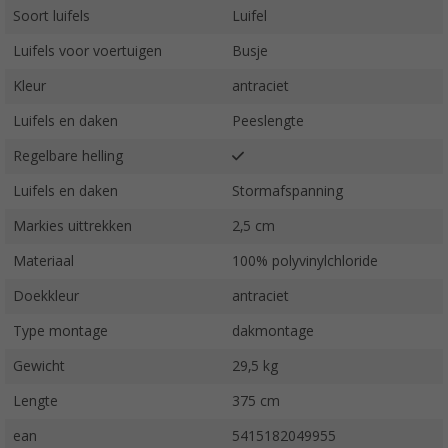
Soort luifels
Luifel
Luifels voor voertuigen
Busje
Kleur
antraciet
Luifels en daken
Peeslengte
Regelbare helling
Luifels en daken
Stormafspanning
Markies uittrekken
2,5 cm
Materiaal
100% polyvinylchloride
Doekkleur
antraciet
Type montage
dakmontage
Gewicht
29,5 kg
Lengte
375 cm
ean
5415182049955