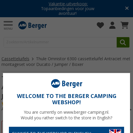
Vakantie-uitverkoop:
Topaanbiedingen voor jouw
avontuur!
Cassetteluifels
Thule Omnistor 6300 cassetteluifel Antraciet met
montageset voor Ducato / Jumper / Boxer
Thule Omnistor 6300 cassetteluifel
Antraciet met montageset voor Ducato /
Jumper / Boxer 375cm
WELCOME TO THE BERGER CAMPING
WEBSHOP!
(32)
Artikelnr: 279420
You are currently on www.berger-camping.nl.
Would you rather switch to the store in English?
-26%