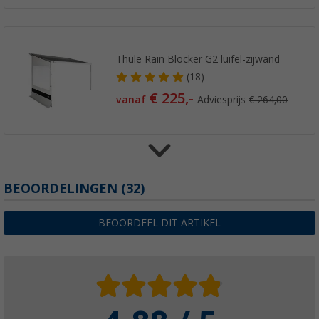
Thule Rain Blocker G2 luifel-zijwand
(18)
€ 225,-
vanaf
Adviesprijs
€ 264,00
Thule Hold Down Side Strap Kit stormbeugels
BEOORDELINGEN
(32)
(
Over
100)
€ 33,99
BEOORDEEL DIT ARTIKEL
Adviesprijs
€ 49,95
Thule zijwandset Safari Residence G3 voor 
6002