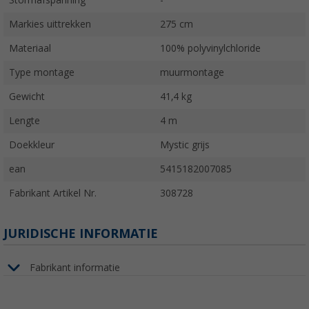
Stormafspanning
-
Markies uittrekken
275 cm
Materiaal
100% polyvinylchloride
Type montage
muurmontage
Gewicht
41,4 kg
Lengte
4 m
Doekkleur
Mystic grijs
ean
5415182007085
Fabrikant Artikel Nr.
308728
JURIDISCHE INFORMATIE
Fabrikant informatie