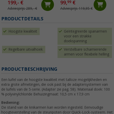
199,- €
99,
€
99
Adviesprijs 289,- €
Adviesprijs 119,95 €
PRODUCTDETAILS
Hoogste kwaliteit
Geïntegreerde spanarmen
voor een strakke
doekspanning
Regelbare uitvalhoek
Verstelbare scharnierende
armen voor flexibele helling
PRODUCTBESCHRIJVING
Een luifel van de hoogste kwaliteit met talloze mogelijkheden en
extra grote afmetingen, die ook past bij de adaptersystemen van
de luifels van de 5-serie. (Adapter zie pag. 58). Materiaal doek: 100
% polyvinylchloride Behuizingmaat: 10,5 cm x 17,9 cm
Bediening:
De stand van de knikarmen kan worden ingesteld. Eenvoudige
hoogteverstelling van de steunpoten door Quick-Lock-systeem. Het