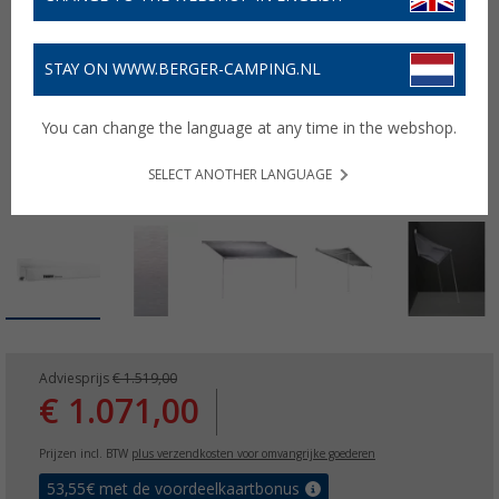
STAY ON WWW.BERGER-CAMPING.NL
You can change the language at any time in the webshop.
SELECT ANOTHER LANGUAGE
Adviesprijs
€ 1.519,00
€ 1.071,00
Prijzen incl. BTW
plus verzendkosten voor omvangrijke goederen
53,55
€ met de voordeelkaartbonus