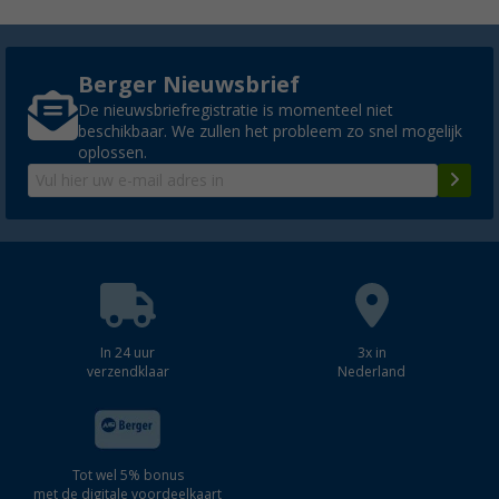
Thule afstandsbediening motor voor luifel 
Berger Nieuwsbrief
9200 230 Volt - Thule onderdeelnummer 1
De nieuwsbriefregistratie is momenteel niet
€ 105,-
Adviesprijs
€ 124,83
beschikbaar. We zullen het probleem zo snel mogelijk
oplossen.
Thule voorpaneel voor voortent Omnistor 8
kleur wit Thule reserveonderdeelnummer 
€ 306,31
Adviesprijs
€ 324,99
In 24 uur
3x in
verzendklaar
Nederland
Thule voorpaneel voor luifel Omnistor 8000 
Tot wel 5% bonus
wit Thule reserveonderdeelnummer 15006
met de digitale voordeelkaart