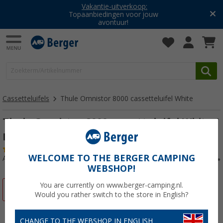
Vakantie-uitverkoop:
Topaanbiedingen voor jouw
avontuur!
Cassetteluifels
Thule Omnistor 8000 cassetteluifel White
Thule Omnistor 8000 cassetteluifel White /
Mystic Grey 4m
(1)
WELCOME TO THE BERGER CAMPING
Artikelnr: 274280
WEBSHOP!
You are currently on www.berger-camping.nl.
-29%
Would you rather switch to the store in English?
CHANGE TO THE WEBSHOP IN ENGLISH