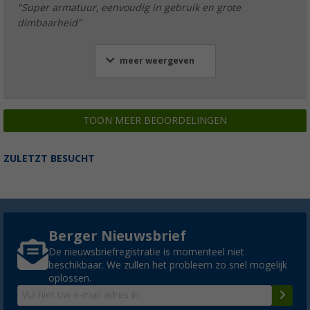
"Super armatuur, eenvoudig in gebruik en grote
dimbaarheid"
meer weergeven
TOON MEER BEOORDELINGEN
ZULETZT BESUCHT
Berger Nieuwsbrief
De nieuwsbriefregistratie is momenteel niet
beschikbaar. We zullen het probleem zo snel mogelijk
oplossen.