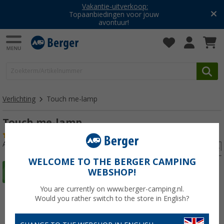
Vakantie-uitverkoop:
Topaanbiedingen voor jouw
avontuur!
Verlichting
Touch me-lamp
Touch me-lamp
(6)
Artikelnr: 263590
WELCOME TO THE BERGER CAMPING
WEBSHOP!
You are currently on www.berger-camping.nl.
Would you rather switch to the store in English?