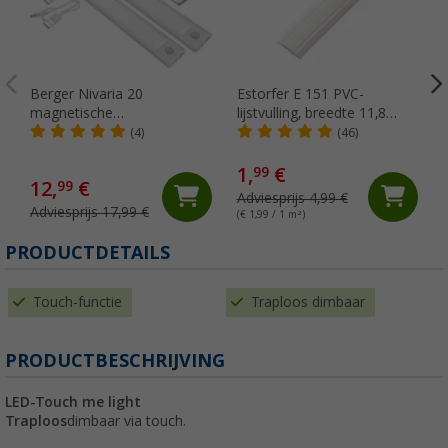
Berger Nivaria 20
Estorfer E 151 PVC-
magnetische
lijstvulling, breedte 11,8
onderkastlamp met
mm, per meter, wit
(4)
(46)
bewegingssensor, set van 2
1,
€
99
12,
€
99
Adviesprijs 4,99 €
Adviesprijs 17,99 €
(€ 1,99 / 1 m²)
(
PRODUCTDETAILS
Touch-functie
Traploos dimbaar
PRODUCTBESCHRIJVING
LED-Touch me light
Traploos
dimbaar via touch.