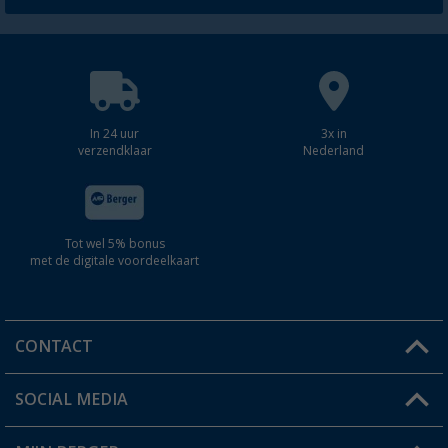
In 24 uur
3x in
verzendklaar
Nederland
Tot wel 5% bonus
met de digitale voordeelkaart
CONTACT
SOCIAL MEDIA
Een vraag?