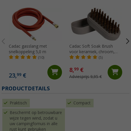
Cadac gasslang met
Cadac Soft Soak Brush
snelkoppeling 5,0 m
voor keramiek, chroom,
gietijzer en geëmailleerde
(10)
(5)
oppervlakken 12 cm
8,
€
99
23,
€
99
Adviesprijs 9,95 €
PRODUCTDETAILS
Praktisch
Compact
Beschermt op betrouwbare
wijze tegen wind, zodat u
uw campingfornuis in alle
rust kunt gebruiken