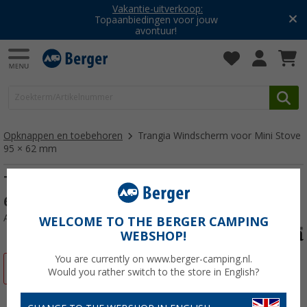
Vakantie-uitverkoop:
Topaanbiedingen voor jouw
avontuur!
Opknappen en toebehoren
Trangia Windscherm voor Mini Stove
95 × 62 mm
Trangia Windscherm voor Mini Stove 95 ×
62 mm
Artikelnr: 836989
WELCOME TO THE BERGER CAMPING
WEBSHOP!
You are currently on www.berger-camping.nl.
-7%
Would you rather switch to the store in English?