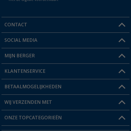
CONTACT
SOCIAL MEDIA
Een vraag?
MIJN BERGER
Winkel vinden
KLANTENSERVICE
Mijn account
Status bestelling
BETAALMOGELIJKHEDEN
FAQ & Contact
Berger voordeelkaart
Verzendinformatie
WIJ VERZENDEN MET
Verlanglijstje
Retourneren
ONZE TOPCATEGORIEËN
Catalogus