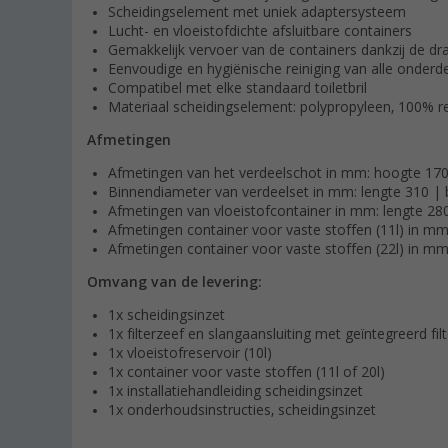
Scheidingselement met uniek adaptersysteem
Lucht- en vloeistofdichte afsluitbare containers
Gemakkelijk vervoer van de containers dankzij de d
Eenvoudige en hygiënische reiniging van alle onderd
Compatibel met elke standaard toiletbril
Materiaal scheidingselement: polypropyleen, 100% r
Afmetingen
Afmetingen van het verdeelschot in mm: hoogte 170
Binnendiameter van verdeelset in mm: lengte 310 |
Afmetingen van vloeistofcontainer in mm: lengte 28
Afmetingen container voor vaste stoffen (11l) in m
Afmetingen container voor vaste stoffen (22l) in 
Omvang van de levering:
1x scheidingsinzet
1x filterzeef en slangaansluiting met geïntegreerd f
1x vloeistofreservoir (10l)
1x container voor vaste stoffen (11l of 20l)
1x installatiehandleiding scheidingsinzet
1x onderhoudsinstructies, scheidingsinzet