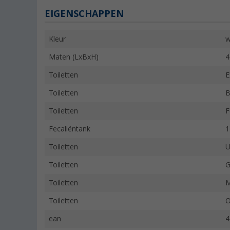
EIGENSCHAPPEN
Kleur
w
Maten (LxBxH)
4
Toiletten
E
Toiletten
B
Toiletten
F
Fecaliëntank
1
Toiletten
U
Toiletten
G
Toiletten
M
Toiletten
O
ean
4