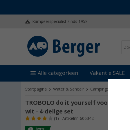
Kampeerspecialist sinds 1958
Alle categorieën
Vakantie SALE
Startpagina
Water & Sanitair
Campingtoiletten
TROBOLO do it yourself voor selfma
wit - 4-delige set
(1)
Artikelnr: 606342