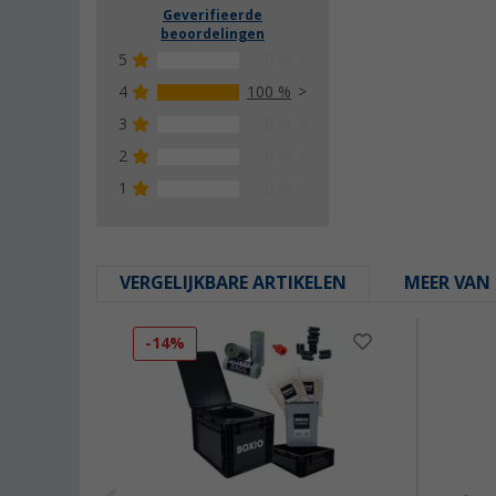
Geverifieerde
beoordelingen
5
0 %
4
100 %
3
0 %
2
0 %
1
0 %
VERGELIJKBARE ARTIKELEN
MEER VAN 
-14%