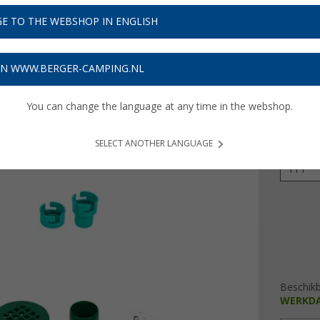
€ 9
E TO THE WEBSHOP IN ENGLISH
Prijzen inc
Verzeke
ON WWW.BERGER-CAMPING.NL
You can change the language at any time in the webshop.
Kleur
SELECT ANOTHER LANGUAGE
Fecaliën
11 l
Beschik
WERKD