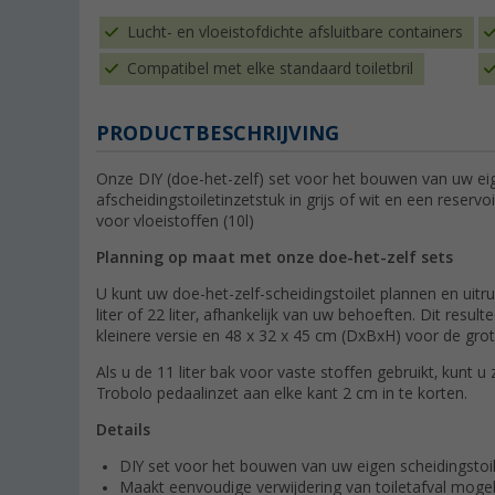
Lucht- en vloeistofdichte afsluitbare containers
Compatibel met elke standaard toiletbril
PRODUCTBESCHRIJVING
Onze DIY (doe-het-zelf) set voor het bouwen van uw eige
afscheidingstoiletinzetstuk in grijs of wit en een reservo
voor vloeistoffen (10l)
Planning op maat met onze doe-het-zelf sets
U kunt uw doe-het-zelf-scheidingstoilet plannen en uitr
liter of 22 liter, afhankelijk van uw behoeften. Dit resu
kleinere versie en 48 x 32 x 45 cm (DxBxH) voor de grot
Als u de 11 liter bak voor vaste stoffen gebruikt, kunt 
Trobolo pedaalinzet aan elke kant 2 cm in te korten.
Details
DIY set voor het bouwen van uw eigen scheidingstoi
Maakt eenvoudige verwijdering van toiletafval mogel