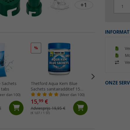
+1
1
INFORMAT
%
%
Ve
Mo
Ver
ONZE SERV
e Sachets
Thetford Aqua Kem Blue
Thetford aqua ke
5 tabs
Sachets sanitairadditief 15
sanitaire vloeistof 2
tabs
eer dan 100)
(Meer dan 100)
(Me
15,
€
12,
€
99
99
€
Adviesprijs 19,95 €
Adviesprijs 17,95 €
(€ 1,07 / 1 ST)
(€ 6,50 / 1 l)