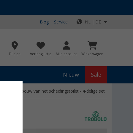
Blog
Service
NL | DE
Filialen
Verlanglijstje
Mijn account
Winkelwagen
Nieuw
Sale
selfmade bouw van het scheidingstoilet - 4-delige set