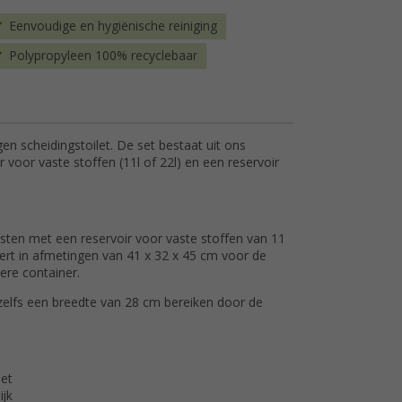
Eenvoudige en hygiënische reiniging
Polypropyleen 100% recyclebaar
n scheidingstoilet. De set bestaat uit ons
ir voor vaste stoffen (11l of 22l) en een reservoir
usten met een reservoir voor vaste stoffen van 11
lteert in afmetingen van 41 x 32 x 45 cm voor de
ere container.
u zelfs een breedte van 28 cm bereiken door de
let
ijk