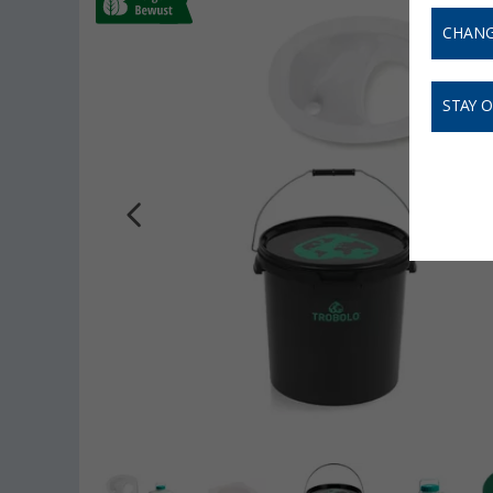
CHANG
STAY 