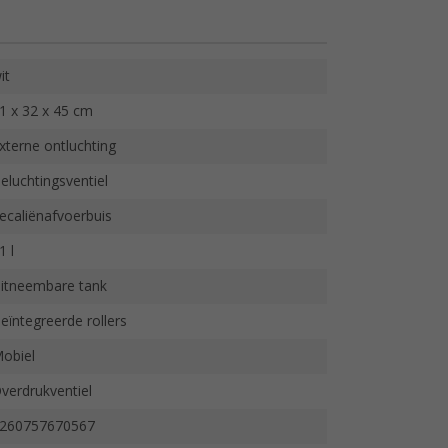
it
1 x 32 x 45 cm
xterne ontluchting
eluchtingsventiel
ecaliënafvoerbuis
1 l
itneembare tank
eïntegreerde rollers
obiel
verdrukventiel
260757670567