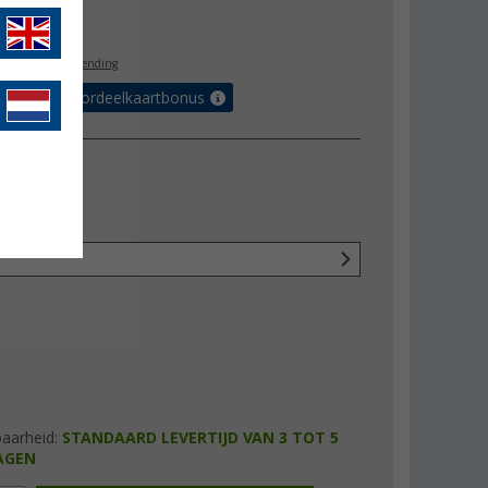
9,99
l. BTW
gratis verzending
r tot 5% voordeelkaartbonus
tank
baarheid:
STANDAARD LEVERTIJD VAN 3 TOT 5
AGEN