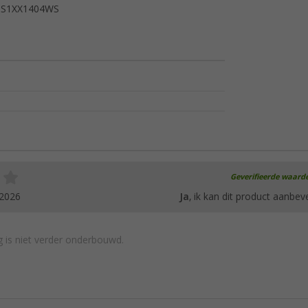
S1XX1404WS
Geverifieerde waard
.2026
Ja
, ik kan dit product aanbev
 is niet verder onderbouwd.