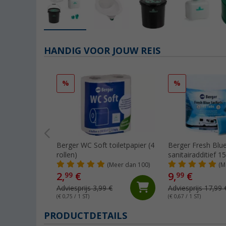
HANDIG VOOR JOUW REIS
%
%
Berger WC Soft toiletpapier (4
Berger Fresh Blu
rollen)
sanitairadditief 1
(Meer dan 100)
(M
2,
€
9,
€
99
99
Adviesprijs 3,99 €
Adviesprijs 17,99 
(€ 0,75 / 1 ST)
(€ 0,67 / 1 ST)
PRODUCTDETAILS