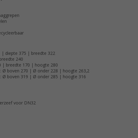
raaggrepen
elen
ecycleerbaar
 | diepte 375 | breedte 322
 breedte 240
0 | breedte 170 | hoogte 280
m: Ø boven 270 | Ø onder 228 | hoogte 263,2
mm: Ø boven 319 | Ø onder 285 | hoogte 316
ilterzeef voor DN32