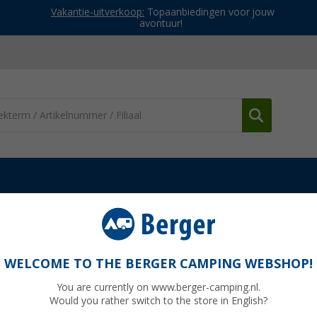
Vakantie-uitverkoop:
Topaanbiedingen voor jouw
avontuur!
Composttoiletten gescheiden opvang
TROBOLO do it yourself voor 
de bouw van het scheidingstoilet 11 liter
WELCOME TO THE BERGER CAMPING WEBSHOP!
You are currently on www.berger-camping.nl.
Would you rather switch to the store in English?