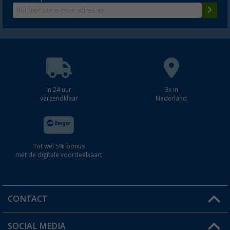
In 24 uur
3x in
verzendklaar
Nederland
Tot wel 5% bonus
met de digitale voordeelkaart
CONTACT
SOCIAL MEDIA
Een vraag?