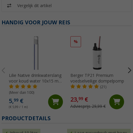
Vergelijk dit artikel
HANDIG VOOR JOUW REIS
%
Lilie Native drinkwaterslang
Berger TP21 Premium
voor koud water 10x15 mm
voedselveilige dompelpomp
(per meter)
(21)
(Meer dan 100)
23,
€
99
5,
€
99
Adviesprijs 29,99 €
(€ 5,99 / 1 m)
PRODUCTDETAILS