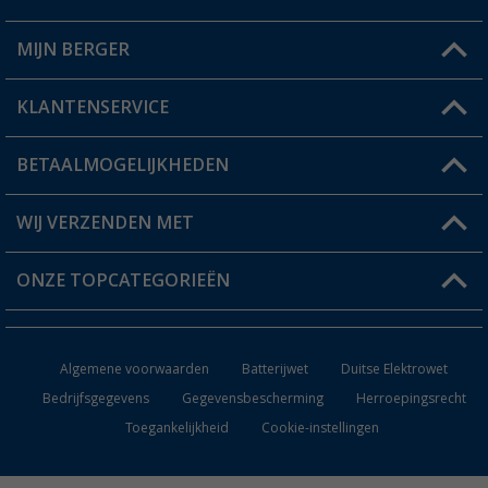
MIJN BERGER
Winkel vinden
KLANTENSERVICE
Mijn account
Status bestelling
BETAALMOGELIJKHEDEN
FAQ & Contact
Berger voordeelkaart
Verzendinformatie
WIJ VERZENDEN MET
Verlanglijstje
Retourneren
ONZE TOPCATEGORIEËN
Catalogus
Camper en caravan accessoires
Dealer worden
Algemene voorwaarden
Batterijwet
Duitse Elektrowet
Keukenaccessoires
Bedrijfsgegevens
Gegevensbescherming
Herroepingsrecht
Toegankelijkheid
Cookie-instellingen
Campingmeubilair
Campingtoiletten