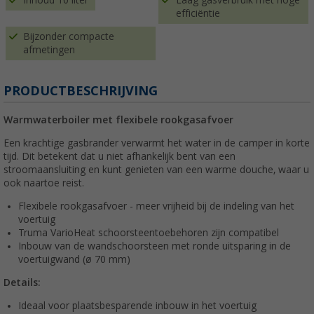
Inhoud 10 liter
Laag gasverbruik met hoge
efficiëntie
Bijzonder compacte
afmetingen
PRODUCTBESCHRIJVING
Warmwaterboiler met flexibele rookgasafvoer
Een krachtige gasbrander verwarmt het water in de camper in korte
tijd. Dit betekent dat u niet afhankelijk bent van een
stroomaansluiting en kunt genieten van een warme douche, waar u
ook naartoe reist.
Flexibele rookgasafvoer - meer vrijheid bij de indeling van het
voertuig
Truma VarioHeat schoorsteentoebehoren zijn compatibel
Inbouw van de wandschoorsteen met ronde uitsparing in de
voertuigwand (ø 70 mm)
Details:
Ideaal voor plaatsbesparende inbouw in het voertuig