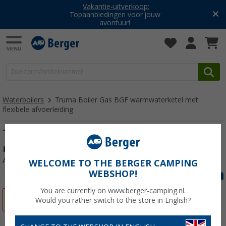
Vakantie-uitverkoop:
Topaanbiedingen voor jouw
avontuur!
Waterboilers
Truma Boiler Gas BGF warmwaterketel met
flexibele afvoerleiding
Truma Boiler Gas BGF warmwaterketel
met flexibele afvoerleiding
Artikelnr: 566293
WELCOME TO THE BERGER CAMPING
WEBSHOP!
You are currently on www.berger-camping.nl.
-9%
Would you rather switch to the store in English?