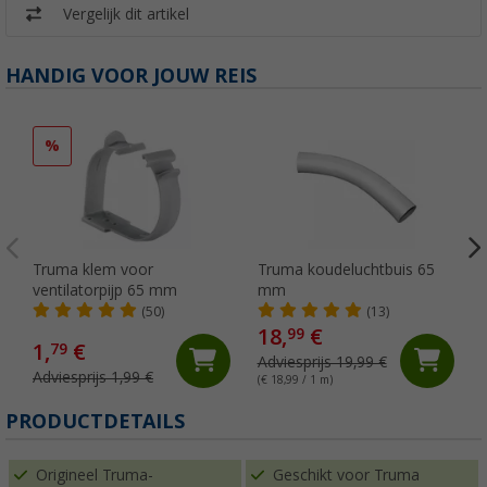
Vergelijk dit artikel
HANDIG VOOR JOUW REIS
%
Truma klem voor
Truma koudeluchtbuis 65
ventilatorpijp 65 mm
mm
(50)
(13)
18,
€
99
1,
€
79
Adviesprijs 19,99 €
Adviesprijs 1,99 €
(€ 18,99 / 1 m)
PRODUCTDETAILS
Origineel Truma-
Geschikt voor Truma