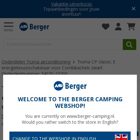
Vakantie-uitverkoop:
Topaanbiedingen voor jouw
avontuur!
Onderdelen Truma airconditioning
Truma CP classic E
energiekeuzeschakelaar voor Combikachels zwart
Onderdeelnummer 34030-23300
Truma CP classic E
energiekeuzeschakelaar voor
WELCOME TO THE BERGER CAMPING
WEBSHOP!
Combikachels zwart Onderdeelnummer
34030-23300
You are currently on www.berger-camping.nl.
Would you rather switch to the store in English?
Artikelnr: 889173
CHANGE TO THE WEBSHOP IN ENGLISH