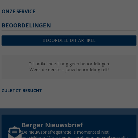
ONZE SERVICE
BEOORDELINGEN
BEOORDEEL DIT ARTIKEL
Dit artikel heeft nog geen beoordelingen.
Wees de eerste – jouw beoordeling telt!
ZULETZT BESUCHT
Berger Nieuwsbrief
De nieuwsbriefregistratie is momenteel niet
beschikbaar. We zullen het probleem zo snel mogelijk