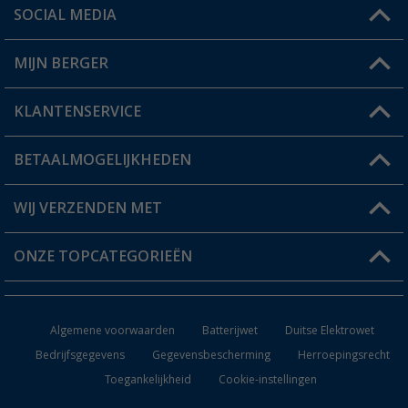
SOCIAL MEDIA
Een vraag?
MIJN BERGER
Winkel vinden
KLANTENSERVICE
Mijn account
Status bestelling
BETAALMOGELIJKHEDEN
FAQ & Contact
Berger voordeelkaart
Verzendinformatie
WIJ VERZENDEN MET
Verlanglijstje
Retourneren
ONZE TOPCATEGORIEËN
Catalogus
Camper en caravan accessoires
Dealer worden
Algemene voorwaarden
Batterijwet
Duitse Elektrowet
Keukenaccessoires
Bedrijfsgegevens
Gegevensbescherming
Herroepingsrecht
Toegankelijkheid
Cookie-instellingen
Campingmeubilair