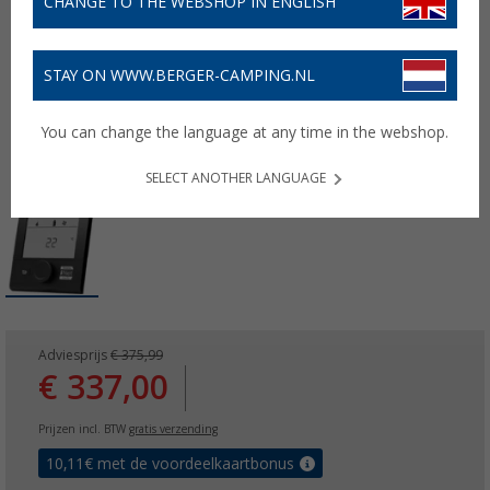
CHANGE TO THE WEBSHOP IN ENGLISH
STAY ON WWW.BERGER-CAMPING.NL
You can change the language at any time in the webshop.
SELECT ANOTHER LANGUAGE
Adviesprijs
€ 375,99
€ 337,00
Prijzen incl. BTW
gratis verzending
10,11
€ met de voordeelkaartbonus