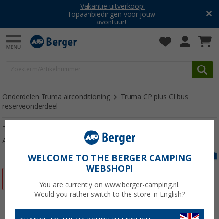
Vakantie-uitverkoop:
Topaanbiedingen voor jouw
avontuur!
Onderdelen Truma airconditioning
Truma CP plus CI bus
reserveonderdeel
Truma CP plus CI bus reserveonderdeel
Artikelnr: 124243
WELCOME TO THE BERGER CAMPING
WEBSHOP!
-10%
You are currently on www.berger-camping.nl.
Would you rather switch to the store in English?