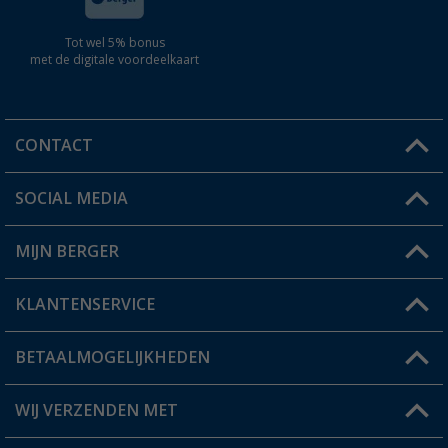
Tot wel 5% bonus
met de digitale voordeelkaart
CONTACT
SOCIAL MEDIA
Een vraag?
MIJN BERGER
Winkel vinden
KLANTENSERVICE
Mijn account
Status bestelling
BETAALMOGELIJKHEDEN
FAQ & Contact
Berger voordeelkaart
Verzendinformatie
WIJ VERZENDEN MET
Verlanglijstje
Retourneren