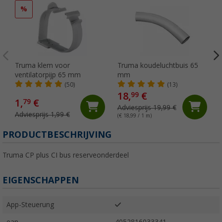
%
Truma klem voor
Truma koudeluchtbuis 65
ventilatorpijp 65 mm
mm
(50)
(13)
18,
€
99
1,
€
79
Adviesprijs 19,99 €
Adviesprijs 1,99 €
(€ 18,99 / 1 m)
PRODUCTBESCHRIJVING
Truma CP plus CI bus reserveonderdeel
EIGENSCHAPPEN
App-Steuerung
ean
4052816033341