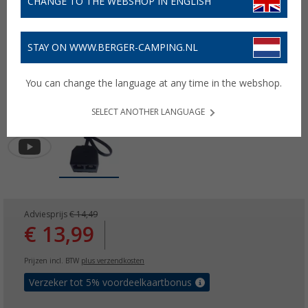
CHANGE TO THE WEBSHOP IN ENGLISH
STAY ON WWW.BERGER-CAMPING.NL
You can change the language at any time in the webshop.
SELECT ANOTHER LANGUAGE
Adviesprijs
€ 14,49
€ 13,99
Prijzen incl. BTW
plus verzendkosten
Verzeker tot 5% voordeelkaartbonus