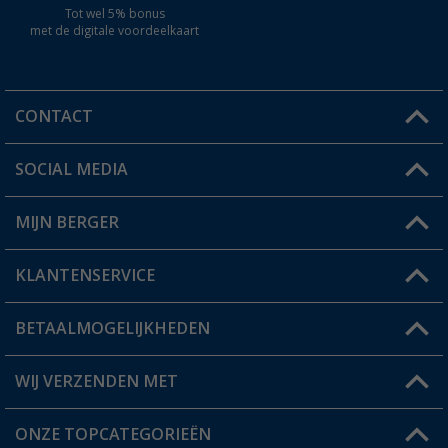
Tot wel 5% bonus
met de digitale voordeelkaart
CONTACT
SOCIAL MEDIA
Een vraag?
MIJN BERGER
Winkel vinden
KLANTENSERVICE
Mijn account
Status bestelling
BETAALMOGELIJKHEDEN
FAQ & Contact
Berger voordeelkaart
Verzendinformatie
WIJ VERZENDEN MET
Verlanglijstje
Retourneren
ONZE TOPCATEGORIEËN