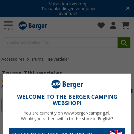
Vakantie-uitverkoop:
Topaanbiedingen voor jouw
avontuur!
Accessoires
Truma TIN-verdeler
Truma TIN-verdeler
(2)
Artikelnr: 255970
WELCOME TO THE BERGER CAMPING
WEBSHOP!
-3%
You are currently on www.berger-camping.nl.
Would you rather switch to the store in English?