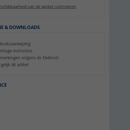
schikbaarheid van de winkel controleren
IE & DOWNLOADS
%
bruiksaanwijzing
ntage-instructies
merkingen volgens de ElektroG
gelijk dit artikel
x Microban
Berger keramische
ECOMAT2000 Gewa
ICE
klevend 32
ventilatorkachel HeatWave
tas
incl. afstandsbediening
(22)
(44)
49,
€
99
€
29,
€
99
Adviesprijs 69,99 €