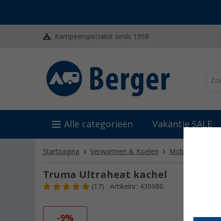
Kampeerspecialist sinds 1958
Alle categorieën
Vakantie SALE
Startpagina
Verwarmen & Koelen
Mobiele kachels
Truma Ultraheat kachel
(17)
Artikelnr: 430980
-9%