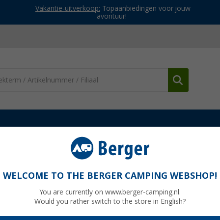
Vakantie-uitverkoop:
Topaanbiedingen voor jouw
avontuur!
Electrische kachels
Truma Ultraheat bijverwarming
WELCOME TO THE BERGER CAMPING WEBSHOP!
You are currently on www.berger-camping.nl.
Would you rather switch to the store in English?
Adviespri