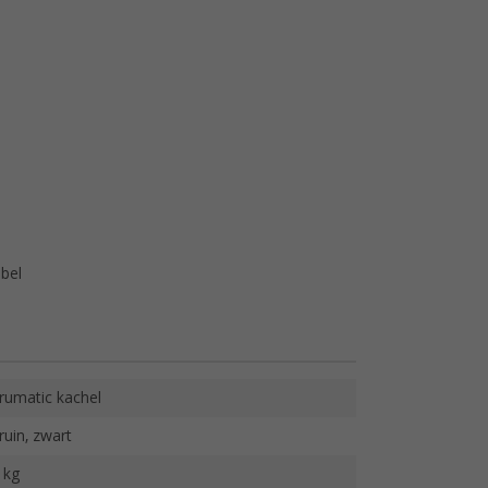
bel
rumatic kachel
ruin, zwart
 kg