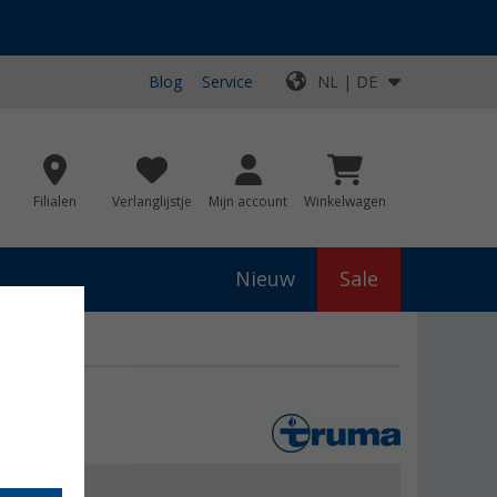
Blog
Service
NL | DE
Filialen
Verlanglijstje
Mijn account
Winkelwagen
Nieuw
Sale
js
€ 399,00