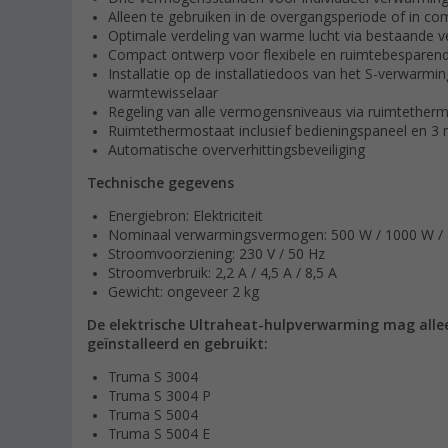
Alleen te gebruiken in de overgangsperiode of in co
Optimale verdeling van warme lucht via bestaande v
Compact ontwerp voor flexibele en ruimtebesparend
Installatie op de installatiedoos van het S-verwarmi
warmtewisselaar
Regeling van alle vermogensniveaus via ruimtether
Ruimtethermostaat inclusief bedieningspaneel en 3 
Automatische oververhittingsbeveiliging
Technische gegevens
Energiebron: Elektriciteit
Nominaal verwarmingsvermogen: 500 W / 1000 W /
Stroomvoorziening: 230 V / 50 Hz
Stroomverbruik: 2,2 A / 4,5 A / 8,5 A
Gewicht: ongeveer 2 kg
De elektrische Ultraheat-hulpverwarming mag all
geïnstalleerd en gebruikt:
Truma S 3004
Truma S 3004 P
Truma S 5004
Truma S 5004 E