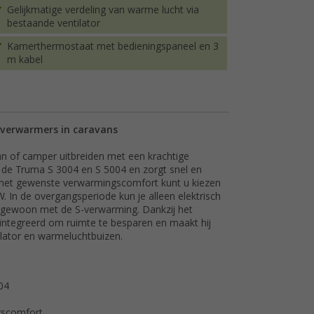
Gelijkmatige verdeling van warme lucht via
bestaande ventilator
Kamerthermostaat met bedieningspaneel en 3
m kabel
-verwarmers in caravans
an of camper uitbreiden met een krachtige
r de Truma S 3004 en S 5004 en zorgt snel en
het gewenste verwarmingscomfort kunt u kiezen
 In de overgangsperiode kun je alleen elektrisch
 gewoon met de S-verwarming. Dankzij het
ntegreerd om ruimte te besparen en maakt hij
ilator en warmeluchtbuizen.
04
gscomfort