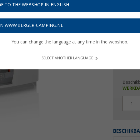
€ 3
E TO THE WEBSHOP IN ENGLISH
Prijzen inc
ON WWW.BERGER-CAMPING.NL
10,86
€
You can change the language at any time in the webshop.
SELECT ANOTHER LANGUAGE
Beschik
WERKD
1
BESCHIKBA