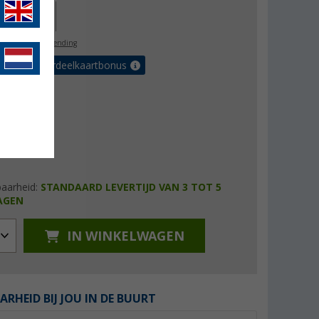
62,00
l. BTW
gratis verzending
 met de voordeelkaartbonus
baarheid:
STANDAARD LEVERTIJD VAN 3 TOT 5
AGEN
IN WINKELWAGEN
ARHEID BIJ JOU IN DE BUURT