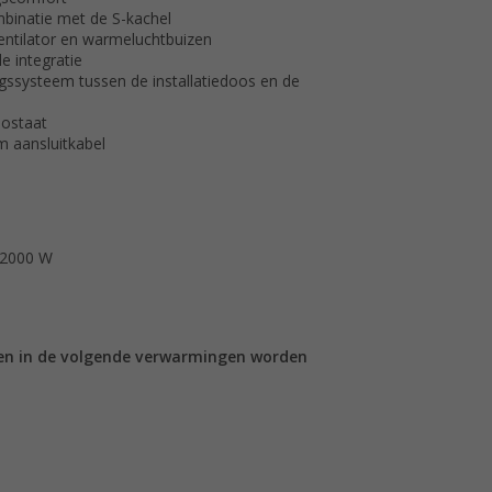
mbinatie met de S-kachel
entilator en warmeluchtbuizen
e integratie
ngssysteem tussen de installatiedoos en de
mostaat
m aansluitkabel
 2000 W
een in de volgende verwarmingen worden