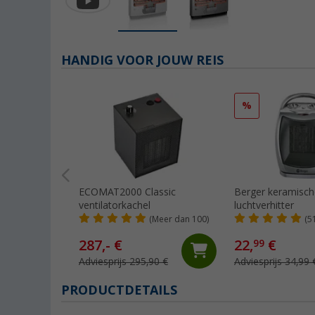
HANDIG VOOR JOUW REIS
%
ECOMAT2000 Classic
Berger keramisch
ventilatorkachel
luchtverhitter
(Meer dan 100)
(5
287,- €
22,
€
99
Adviesprijs 295,90 €
Adviesprijs 34,99 
PRODUCTDETAILS