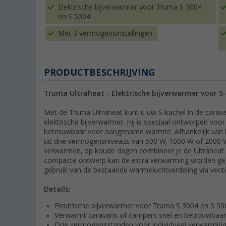
Elektrische bijverwarmer voor Truma S 3004
en S 5004
Met 3 vermogensinstellingen
PRODUCTBESCHRIJVING
Truma Ultraheat - Elektrische bijverwarmer voor S
Met de Truma Ultraheat kunt u uw S-kachel in de carav
elektrische bijverwarmer. Hij is speciaal ontworpen voo
betrouwbaar voor aangename warmte. Afhankelijk van 
uit drie vermogensniveaus van 500 W, 1000 W of 2000 W.
verwarmen, op koude dagen combineer je de Ultraheat
compacte ontwerp kan de extra verwarming worden geï
gebruik van de bestaande warmeluchtverdeling via vent
Details:
Elektrische bijverwarmer voor Truma S 3004 en S 50
Verwarmt caravans of campers snel en betrouwbaar
Drie vermogensstanden voor individueel verwarmin