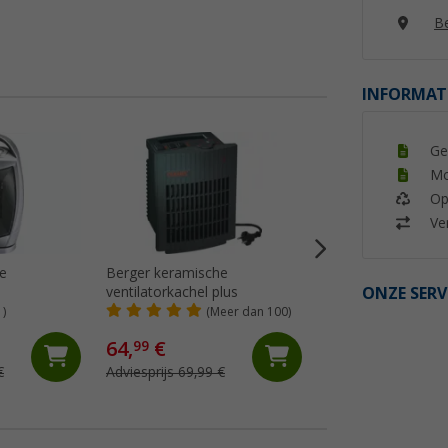
Be
INFORMAT
%
Ge
Mo
Op
Ver
e
Berger keramische
Armacell ArmaFle
ONZE SERV
ventilatorkachel plus
isolatieplaten zelf
mm
1)
(Meer dan 100)
(2)
132,- €
64,
€
99
Adviesprijs 151,05 
€
Adviesprijs 69,99 €
(€ 44,- / 1 m²)