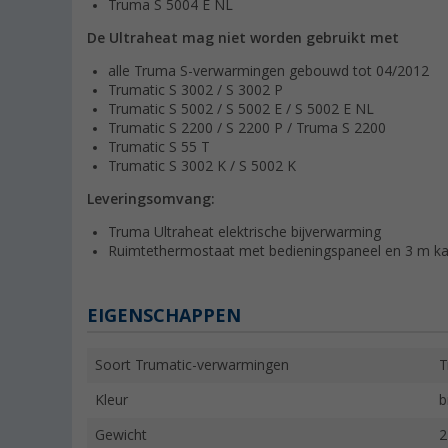
Truma S 5004 E NL
De Ultraheat mag niet worden gebruikt met
alle Truma S-verwarmingen gebouwd tot 04/2012
Trumatic S 3002 / S 3002 P
Trumatic S 5002 / S 5002 E / S 5002 E NL
Trumatic S 2200 / S 2200 P / Truma S 2200
Trumatic S 55 T
Trumatic S 3002 K / S 5002 K
Leveringsomvang:
Truma Ultraheat elektrische bijverwarming
Ruimtethermostaat met bedieningspaneel en 3 m ka
EIGENSCHAPPEN
Soort Trumatic-verwarmingen
T
Kleur
b
Gewicht
2