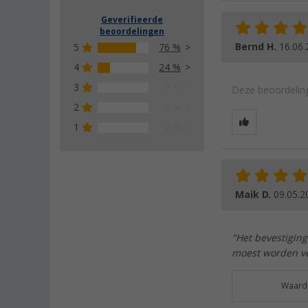
Geverifieerde
beoordelingen
Bernd H.
16.06.
5
76 %
4
24 %
3
0 %
Deze beoordeling
2
0 %
1
0 %
Maik D.
09.05.2
"Het bevestiging
moest worden ve
Waarde