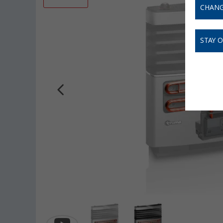
CHANG
STAY 