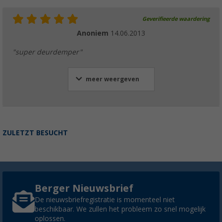
Geverifieerde waardering
Anoniem
14.06.2013
"super deurdemper"
meer weergeven
ZULETZT BESUCHT
Berger Nieuwsbrief
De nieuwsbriefregistratie is momenteel niet
beschikbaar. We zullen het probleem zo snel mogelijk
oplossen.