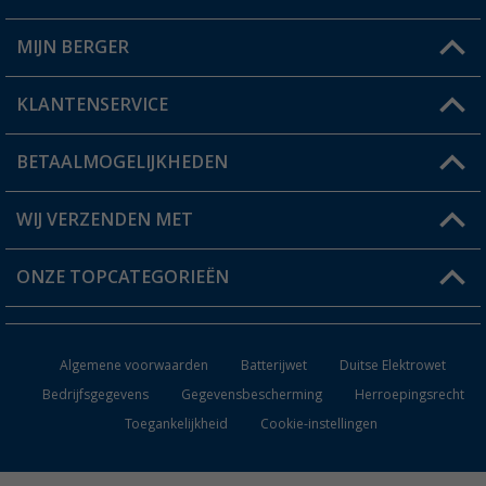
MIJN BERGER
Winkel vinden
KLANTENSERVICE
Mijn account
Status bestelling
BETAALMOGELIJKHEDEN
FAQ & Contact
Berger voordeelkaart
Verzendinformatie
WIJ VERZENDEN MET
Verlanglijstje
Retourneren
ONZE TOPCATEGORIEËN
Catalogus
Camper en caravan accessoires
Dealer worden
Algemene voorwaarden
Batterijwet
Duitse Elektrowet
Keukenaccessoires
Bedrijfsgegevens
Gegevensbescherming
Herroepingsrecht
Toegankelijkheid
Cookie-instellingen
Campingmeubilair
Campingtoiletten