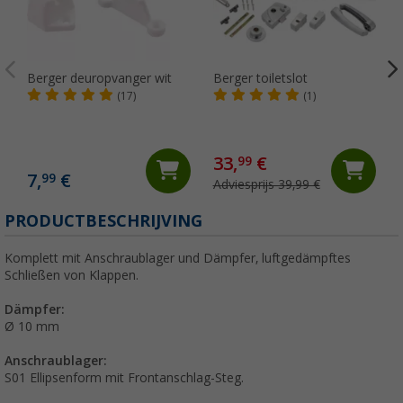
Berger deuropvanger wit
Berger toiletslot
(17)
(1)
33,
€
99
7,
€
99
Adviesprijs 39,99 €
(
PRODUCTBESCHRIJVING
Komplett mit Anschraublager und Dämpfer, luftgedämpftes
Schließen von Klappen.
Dämpfer:
Ø 10 mm
Anschraublager:
S01 Ellipsenform mit Frontanschlag-Steg.