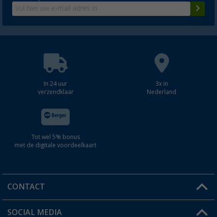
In 24 uur
3x in
verzendklaar
Nederland
Tot wel 5% bonus
met de digitale voordeelkaart
CONTACT
SOCIAL MEDIA
Een vraag?