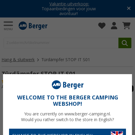
Vakantie-uitverkoop:
Topaanbiedingen voor jouw
avontuur!
Hang & sluitwerk
Türdämpfer STOP IT S01
Türdämpfer STOP IT S01
(5)
Artikelnr: 139480
WELCOME TO THE BERGER CAMPING
WEBSHOP!
You are currently on www.berger-camping.nl.
Would you rather switch to the store in English?