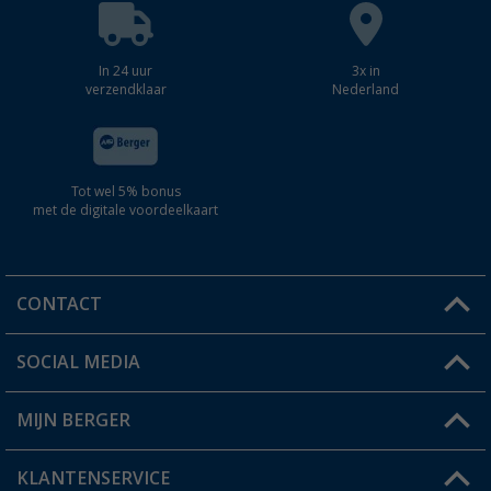
In 24 uur
3x in
verzendklaar
Nederland
Tot wel 5% bonus
met de digitale voordeelkaart
CONTACT
SOCIAL MEDIA
Een vraag?
MIJN BERGER
Winkel vinden
KLANTENSERVICE
Mijn account