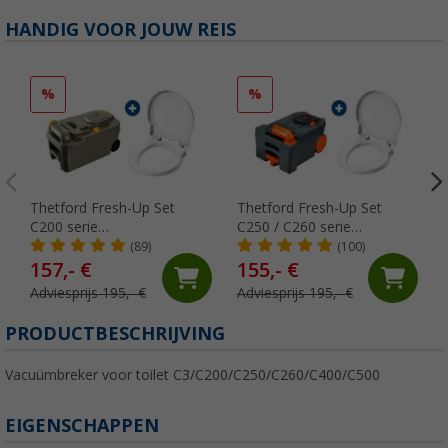
HANDIG VOOR JOUW REIS
%
%
Thetford Fresh-Up Set
Thetford Fresh-Up Set
C200 serie
C250 / C260 serie
toiletbehandelingsset 2
Toiletbehandelingsset 2
(89)
(100)
stuks
stuks
157,- €
155,- €
Adviesprijs 195,- €
Adviesprijs 195,- €
PRODUCTBESCHRIJVING
Vacuümbreker voor toilet C3/C200/C250/C260/C400/C500
EIGENSCHAPPEN