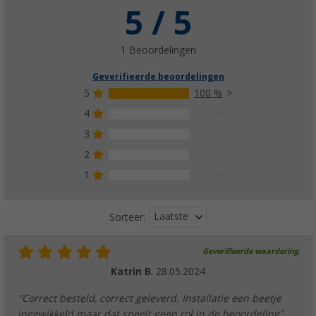
5 / 5
1 Beoordelingen
Geverifieerde beoordelingen
5
100 %
4
0 %
3
0 %
2
0 %
1
0 %
Laatste
Sorteer:
Geverifieerde waardering
Katrin B.
28.05.2024
"Correct besteld, correct geleverd. Installatie een beetje
ingewikkeld maar dat speelt geen rol in de beoordeling"