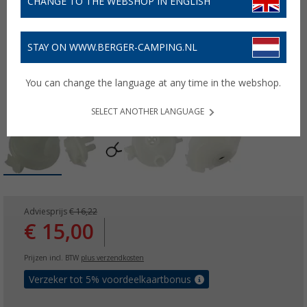
CHANGE TO THE WEBSHOP IN ENGLISH
STAY ON WWW.BERGER-CAMPING.NL
You can change the language at any time in the webshop.
SELECT ANOTHER LANGUAGE
Adviesprijs
€ 16,22
€ 15,00
Prijzen incl. BTW
plus verzendkosten
Verzeker tot 5% voordeelkaartbonus