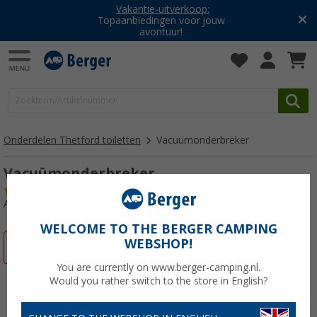
Vakantie-uitverkoop:
Topaanbiedingen voor jouw
avontuur!
Onderdelen Thetford toiletten
Vacuümonderbreker
Vacuümonderbreker
(1)
Artikelnr: 183023
WELCOME TO THE BERGER CAMPING
WEBSHOP!
-7%
You are currently on www.berger-camping.nl.
Would you rather switch to the store in English?