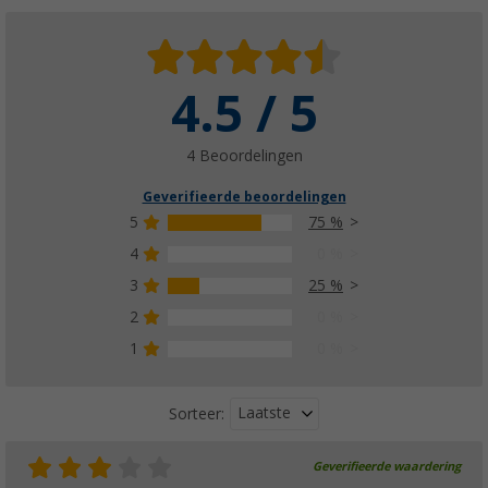
4.5 / 5
4 Beoordelingen
Geverifieerde beoordelingen
5
75 %
4
0 %
3
25 %
2
0 %
1
0 %
Laatste
Sorteer:
Geverifieerde waardering