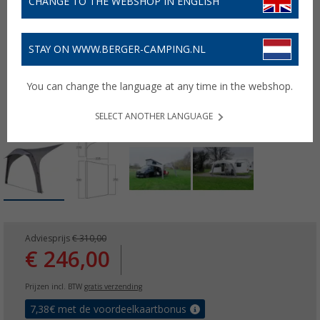
CHANGE TO THE WEBSHOP IN ENGLISH
STAY ON WWW.BERGER-CAMPING.NL
You can change the language at any time in the webshop.
SELECT ANOTHER LANGUAGE
Adviesprijs
€ 310,00
€ 246,00
Prijzen incl. BTW
gratis verzending
7,38
€ met de voordeelkaartbonus