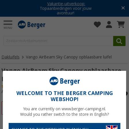
Vakantie-uitverkoop:
Topaanbiedingen voor jouw
avontuur!
Dakluifels
Vango AirBeam Sky Canopy opblaasbare luifel
Vango AirBeam Sky Canopy opblaasbare
luifel 2,5 m
(4)
Artikelnr: 289480
WELCOME TO THE BERGER CAMPING
WEBSHOP!
-20%
You are currently on www.berger-camping.nl.
Would you rather switch to the store in English?