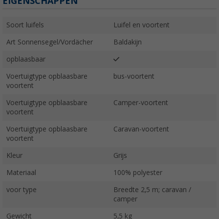
EIGENSCHAPPEN
Soort luifels
Luifel en voortent
Art Sonnensegel/Vordächer
Baldakijn
opblaasbaar
Voertuigtype opblaasbare
bus-voortent
voortent
Voertuigtype opblaasbare
Camper-voortent
voortent
Voertuigtype opblaasbare
Caravan-voortent
voortent
Kleur
Grijs
Materiaal
100% polyester
voor type
Breedte 2,5 m; caravan /
camper
Gewicht
5,5 kg