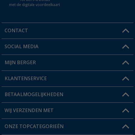
met de digitale voordeelkaart
CONTACT
SOCIAL MEDIA
Een vraag?
MIJN BERGER
Winkel vinden
KLANTENSERVICE
Mijn account
Status bestelling
BETAALMOGELIJKHEDEN
FAQ & Contact
Berger voordeelkaart
Verzendinformatie
WIJ VERZENDEN MET
Verlanglijstje
Retourneren
ONZE TOPCATEGORIEËN
Catalogus