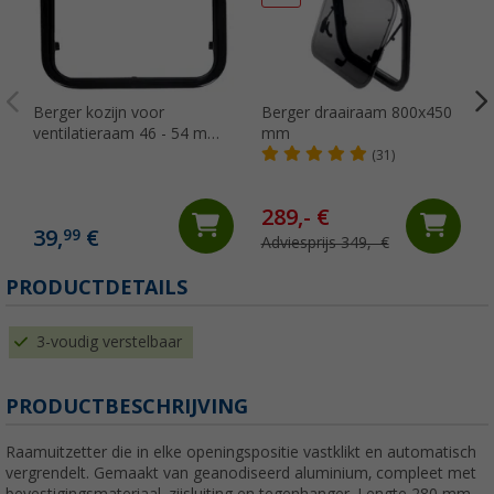
Berger kozijn voor
Berger draairaam 800x450
ventilatieraam 46 - 54 mm
mm
wanddikte LXA2191
(31)
289,- €
39,
€
99
Adviesprijs 349,- €
(
PRODUCTDETAILS
3-voudig verstelbaar
PRODUCTBESCHRIJVING
Raamuitzetter die in elke openingspositie vastklikt en automatisch
vergrendelt. Gemaakt van geanodiseerd aluminium, compleet met
bevestigingsmateriaal, zijsluiting en tegenhanger. Lengte 280 mm,