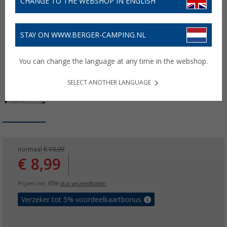
CHANGE TO THE WEBSHOP IN ENGLISH
STAY ON WWW.BERGER-CAMPING.NL
You can change the language at any time in the webshop.
SELECT ANOTHER LANGUAGE
normaal
€ 19,99
€ 8,99
Prijzen incl. BTW
plus verzendkosten
Verzeker tot 5% voordeelkaartbonus