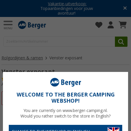
Vakantie-uitverkoop:
Topaanbiedingen voor jouw
avontuur!
Rolgordijnen & ramen
Venster exposant
Venster exposant
(9)
Artikelnr: 173790
WELCOME TO THE BERGER CAMPING
-55%
WEBSHOP!
You are currently on www.berger-camping.nl.
Would you rather switch to the store in English?