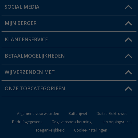
SOCIAL MEDIA
Een vraag?
MIJN BERGER
Winkel vinden
KLANTENSERVICE
Mijn account
Status bestelling
BETAALMOGELIJKHEDEN
FAQ & Contact
Berger voordeelkaart
Verzendinformatie
WIJ VERZENDEN MET
Verlanglijstje
Retourneren
ONZE TOPCATEGORIEËN
Catalogus
Camper en caravan accessoires
Dealer worden
Algemene voorwaarden
Batterijwet
Duitse Elektrowet
Keukenaccessoires
Bedrijfsgegevens
Gegevensbescherming
Herroepingsrecht
Toegankelijkheid
Cookie-instellingen
Campingmeubilair