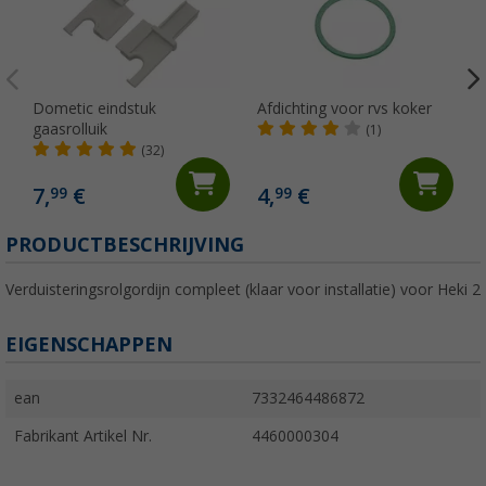
Dometic eindstuk
Afdichting voor rvs koker
gaasrolluik
(1)
(32)
7,
€
4,
€
99
99
PRODUCTBESCHRIJVING
Verduisteringsrolgordijn compleet (klaar voor installatie) voor Heki 2
EIGENSCHAPPEN
ean
7332464486872
Fabrikant Artikel Nr.
4460000304