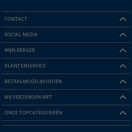
CONTACT
SOCIAL MEDIA
Een vraag?
MIJN BERGER
Winkel vinden
KLANTENSERVICE
Mijn account
Status bestelling
BETAALMOGELIJKHEDEN
FAQ & Contact
Berger voordeelkaart
Verzendinformatie
WIJ VERZENDEN MET
Verlanglijstje
Retourneren
ONZE TOPCATEGORIEËN
Catalogus
Camper en caravan accessoires