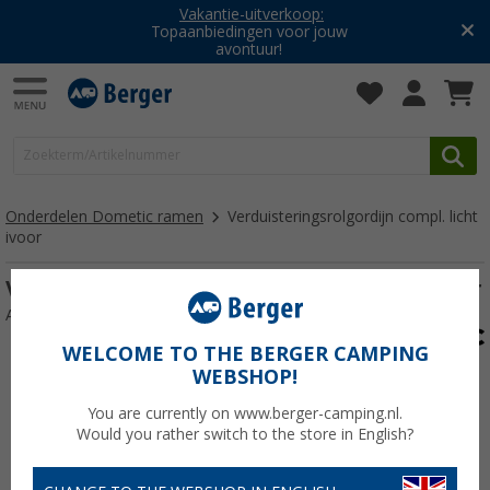
Vakantie-uitverkoop:
Topaanbiedingen voor jouw
avontuur!
Onderdelen Dometic ramen
Verduisteringsrolgordijn compl. licht
ivoor
Verduisteringsrolgordijn compl. licht ivoor
Artikelnr: 160883
WELCOME TO THE BERGER CAMPING
WEBSHOP!
You are currently on www.berger-camping.nl.
Would you rather switch to the store in English?