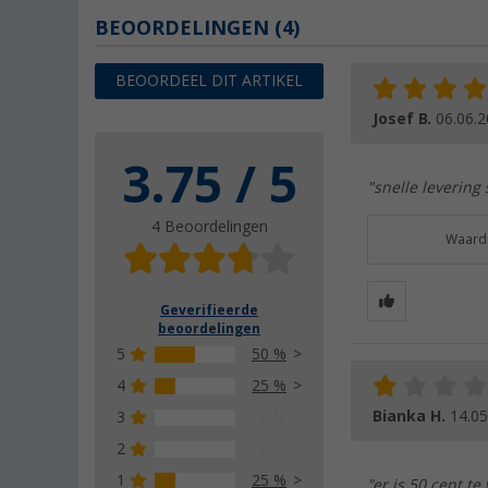
BEOORDELINGEN
(4)
BEOORDEEL DIT ARTIKEL
Josef B.
06.06.
3.75 / 5
"snelle levering
4 Beoordelingen
Waarde
Geverifieerde
beoordelingen
5
50 %
4
25 %
Bianka H.
14.05
3
0 %
2
0 %
1
25 %
"er is 50 cent te 