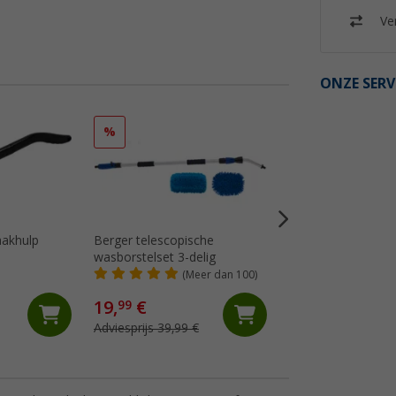
Ver
ONZE SERV
%
%
akhulp
Berger telescopische
Thetford verzorgi
wasborstelset 3-delig
voor afdichtingen 
Lubricant
(Meer dan 100)
(Me
4,
€
99
19,
€
99
Adviesprijs 6,95 €
Adviesprijs 39,99 €
(€ 24,95 / 1 l)