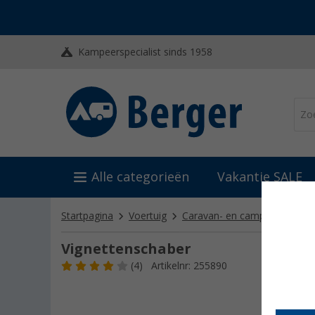
Kampeerspecialist sinds 1958
Alle categorieën
Vakantie SALE
Startpagina
Voertuig
Caravan- en camper reinigin
Vignettenschaber
(4)
Artikelnr: 255890