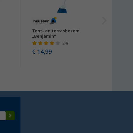
Tent- en terrasbezem
Chenil
„Benjamin“
(24)
€ 14,99
€ 8,