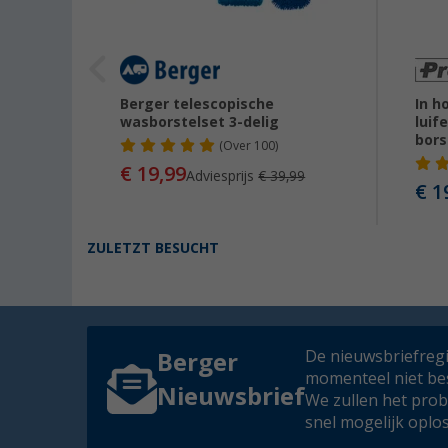
telkop
Berger telescopische
In h
pische
wasborstelset 3-delig
luif
bors
(
Over
100)
€ 19,99
Adviesprijs
€ 39,99
€ 1
9
ZULETZT BESUCHT
De nieuwsbriefregis
Berger
momenteel niet be
Nieuwsbrief
We zullen het pro
snel mogelijk oplo