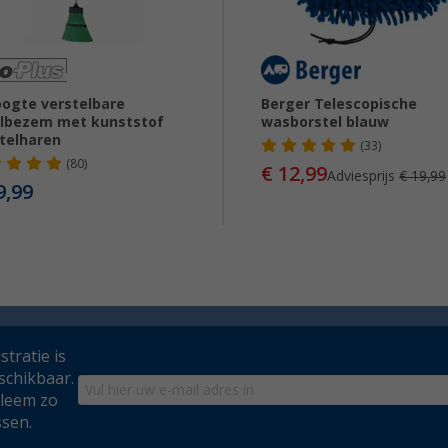
oogte verstelbare
Berger Telescopische
elbezem met kunststof
wasborstel blauw
telharen
(33)
(80)
€ 12,99
Adviesprijs
€ 19,99
9,99
tratie is
schikbaar.
bleem zo
ssen.