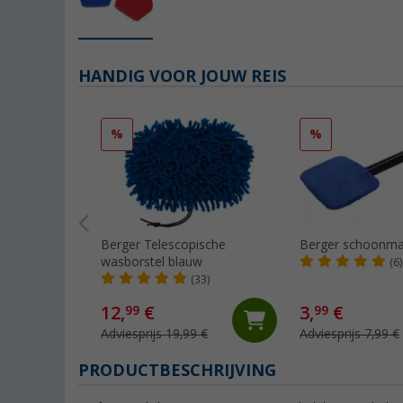
HANDIG VOOR JOUW REIS
%
%
Berger Telescopische
Berger schoonma
wasborstel blauw
(6)
(33)
12,
€
3,
€
99
99
Adviesprijs 19,99 €
Adviesprijs 7,99 €
PRODUCTBESCHRIJVING