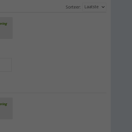
Laatste
Sorteer:
ering
ering