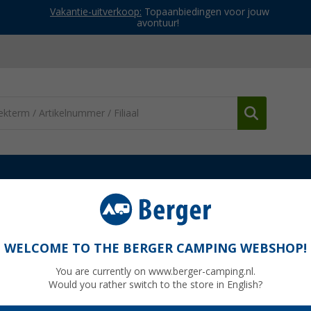
Vakantie-uitverkoop:
Topaanbiedingen voor jouw
avontuur!
g en onderhoud
Borstels, sponzen, doeken
Vignettenschaber
WELCOME TO THE BERGER CAMPING WEBSHOP!
You are currently on www.berger-camping.nl.
Would you rather switch to the store in English?