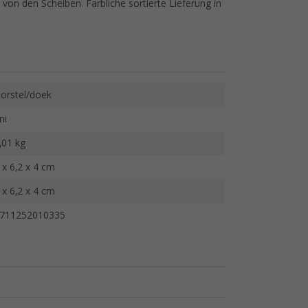
von den Scheiben. Farbliche sortierte Lieferung in
orstel/doek
ni
,01 kg
 x 6,2 x 4 cm
 x 6,2 x 4 cm
711252010335