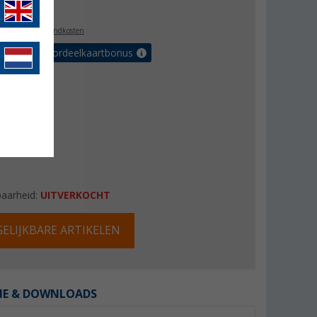
,99
l. BTW
plus verzendkosten
r tot 5% voordeelkaartbonus
baarheid:
UITVERKOCHT
ELIJKBARE ARTIKELEN
IE & DOWNLOADS