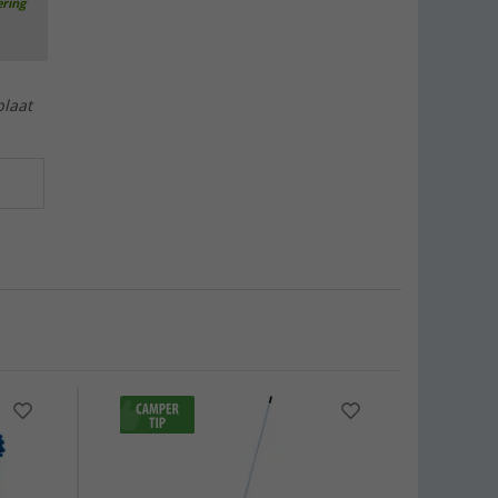
ering
plaat