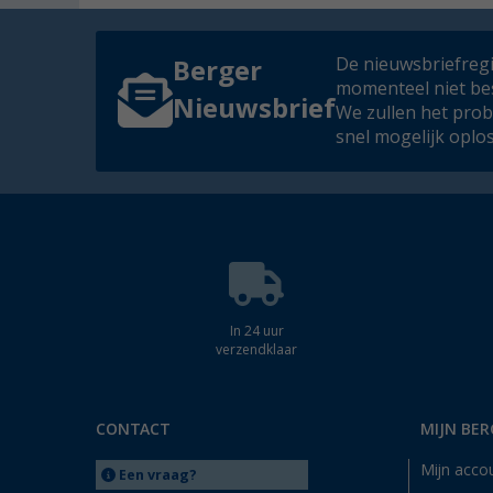
De nieuwsbriefregis
Berger
momenteel niet be
Nieuwsbrief
We zullen het pro
snel mogelijk oplo
In 24 uur
verzendklaar
CONTACT
MIJN BER
Mijn acco
Een vraag?