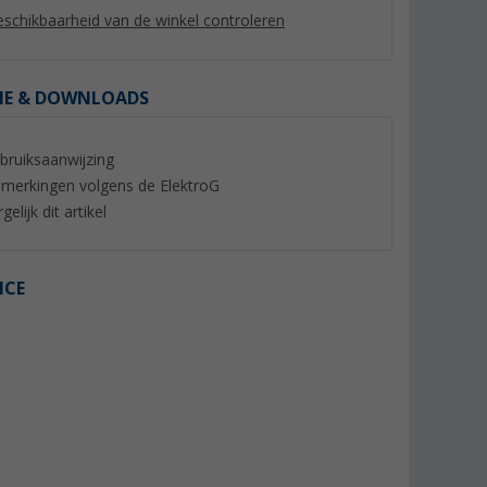
schikbaarheid van de winkel controleren
IE & DOWNLOADS
bruiksaanwijzing
%
merkingen volgens de ElektroG
gelijk dit artikel
ICE
PS 300
EcoFlow Delta 3 draagbare
Berger LiFePO4 Lit
energiecentrale 1 kWh 1.800
onder-stoel accu 3
W
BTW
(15)
(15)
999,- €
749,- €
Adviesprijs 1.499,- €