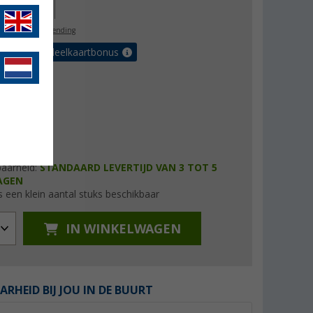
90,00
l. BTW
gratis verzending
et de voordeelkaartbonus
baarheid:
STANDAARD LEVERTIJD VAN 3 TOT 5
AGEN
s een klein aantal stuks beschikbaar
IN WINKELWAGEN
ARHEID BIJ JOU IN DE BUURT