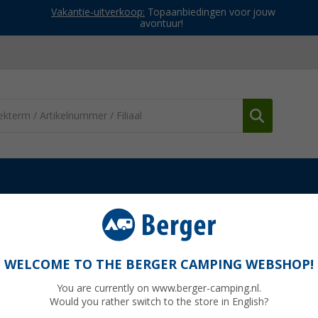
Vakantie-uitverkoop:
Topaanbiedingen voor jouw
avontuur!
atterijen & oplader's
Votronic afstandsbedieningsdisplay IP67
y IP67
WELCOME TO THE BERGER CAMPING WEBSHOP!
You are currently on www.berger-camping.nl.
Would you rather switch to the store in English?