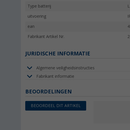
Type batterij
L
uitvoering
I
ean
4
Fabrikant Artikel Nr.
2
JURIDISCHE INFORMATIE
Algemene veiligheidsinstructies
Fabrikant informatie
BEOORDELINGEN
BEOORDEEL DIT ARTIKEL