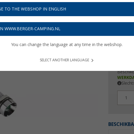
€ 1
E TO THE WEBSHOP IN ENGLISH
Prijzen inc
5,70
€ m
ON WWW.BERGER-CAMPING.NL
You can change the language at any time in the webshop.
SELECT ANOTHER LANGUAGE
Beschik
WERKD
Slecht
1
BESCHIKBA