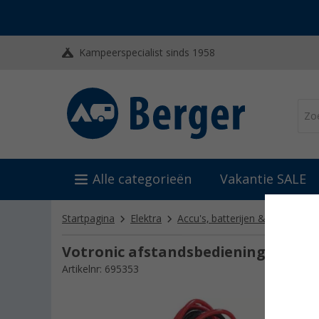
Kampeerspecialist sinds 1958
Alle categorieën
Vakantie SALE
Startpagina
Elektra
Accu's, batterijen & laders
B
Votronic afstandsbedieningsdispla
Artikelnr: 695353