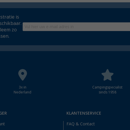
tratie is
schikbaar.
bleem zo
ssen.
3x in
Campingspecialist
Nederland
sinds 1958
GER
KLANTENSERVICE
unt
FAQ & Contact