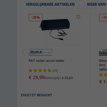
VERGELIJKBARE ARTIKELEN
MEER VAN 
-25%
-1
der 12
PAT solar-accu-lader
Dino
incl
opla
(29)
€ 29,99
90
Adviesprijs
€ 39,99
€ 1
ZULETZT BESUCHT