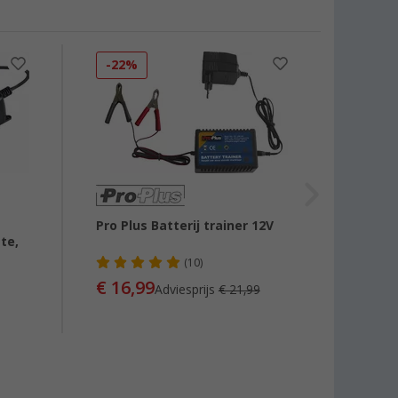
-22%
-6%
Pro Plus Batterij trainer 12V
Xenteq
te,
A
(10)
€ 16,99
€ 13
Adviesprijs
€ 21,99