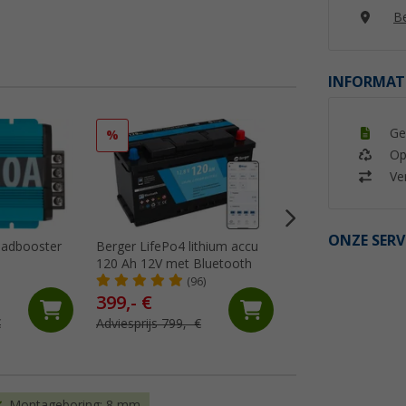
Be
INFORMAT
Ge
%
%
Op
Ver
ONZE SERV
aadbooster
Berger LifePo4 lithium accu
Berger Energie BE
120 Ah 12V met Bluetooth
Energiecentrale
(96)
(8)
399,- €
159,- €
€
Adviesprijs 799,- €
Adviesprijs 179,- €
Montageboring: 8 mm