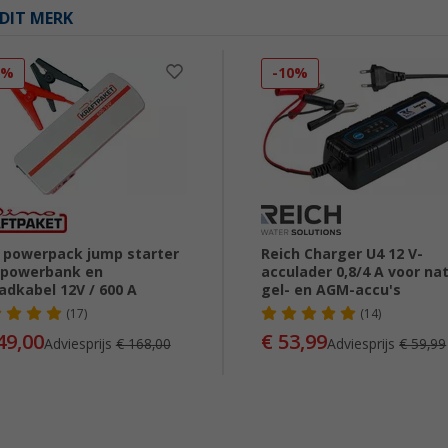
DIT MERK
1%
-10%
 powerpack jump starter
Reich Charger U4 12 V-
. powerbank en
acculader 0,8/4 A voor nat
adkabel 12V / 600 A
gel- en AGM-accu's
(17)
(14)
49,00
€ 53,99
Adviesprijs
€ 168,00
Adviesprijs
€ 59,99