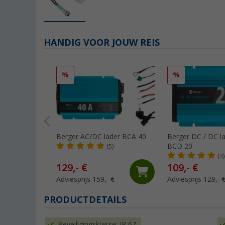
HANDIG VOOR JOUW REIS
%
%
Berger AC/DC lader BCA 40
Berger DC / DC l
BCD 20
(5)
(3)
129,- €
109,- €
Adviesprijs 159,- €
Adviesprijs 129,- 
PRODUCTDETAILS
Beveiligingsklasse: IP 67