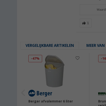
Waarde
VERGELIJKBARE ARTIKELEN
MEER VAN 
-47%
-1
xtra
Berger afvalemmer 6 liter
Bru
reis