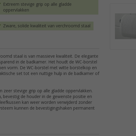
Extreem stevige grip op alle gladde
oppervlakken
Zware, solide kwaliteit van verchroomd staal
oomd staal is van massieve kwaliteit. De elegante
parend in de badkamer. Het houdt de WC-borstel
open vorm. De WC-borstel met witte borstelkop en
tische set tot een nuttige hulp in de badkamer of
eer stevige grip op alle gladde oppervlakken.
, bevestig de houder in de gewenste positie en
kleefkussen kan weer worden verwijderd zonder
adsysteem kunnen de bevestigingshaken permanent