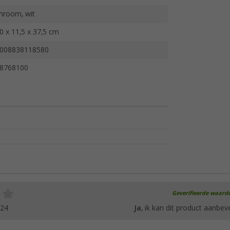
hroom, wit
0 x 11,5 x 37,5 cm
008838118580
8768100
Geverifieerde waard
024
Ja
, ik kan dit product aanbev