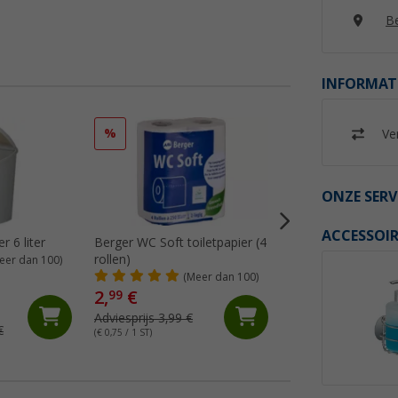
Be
INFORMAT
%
Ver
ONZE SERV
ACCESSOIR
 6 liter
Berger WC Soft toiletpapier (4
Thetford Aqua Sof
rollen)
ComfortPlus toilet
eer dan 100)
rollen)
(Meer dan 100)
(Me
2,
€
4,
€
99
99
Adviesprijs 3,99 €
Adviesprijs 5,45 €
€
(€ 0,75 / 1 ST)
(€ 0,83 / 1 ST)