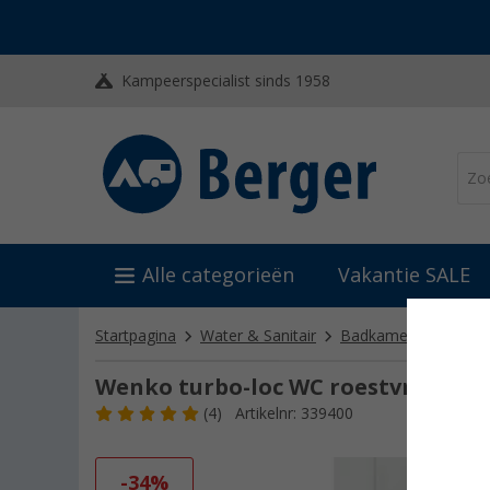
Kampeerspecialist sinds 1958
Alle categorieën
Vakantie SALE
Startpagina
Water & Sanitair
Badkamerinrichting 
Wenko turbo-loc WC roestvrijstale
(4)
Artikelnr: 339400
-34%