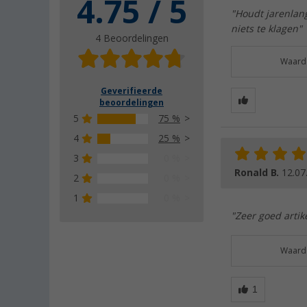
4.75 / 5
"Houdt jarenlang
niets te klagen"
4 Beoordelingen
Waarde
Geverifieerde
beoordelingen
5
75 %
4
25 %
3
0 %
Ronald B.
12.07
2
0 %
1
0 %
"Zeer goed artik
Waarde