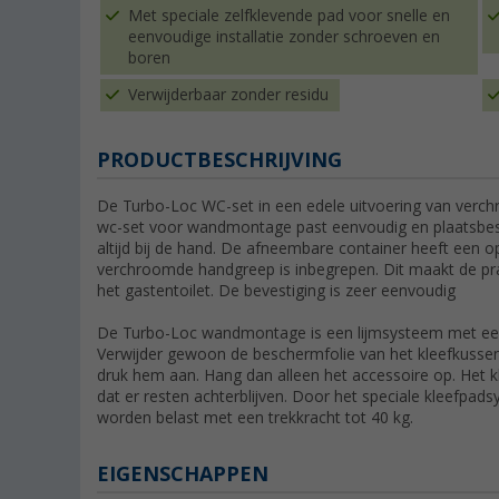
Met speciale zelfklevende pad voor snelle en
eenvoudige installatie zonder schroeven en
boren
Verwijderbaar zonder residu
PRODUCTBESCHRIJVING
De Turbo-Loc WC-set in een edele uitvoering van verchr
wc-set voor wandmontage past eenvoudig en plaatsbes
altijd bij de hand. De afneembare container heeft een 
verchroomde handgreep is inbegrepen. Dit maakt de prak
het gastentoilet. De bevestiging is zeer eenvoudig
De Turbo-Loc wandmontage is een lijmsysteem met een z
Verwijder gewoon de beschermfolie van het kleefkussen
druk hem aan. Hang dan alleen het accessoire op. Het 
dat er resten achterblijven. Door het speciale kleefp
worden belast met een trekkracht tot 40 kg.
EIGENSCHAPPEN