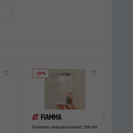
-25%
Fiamma zeepautomaat 200 ml
Brunne
toilet