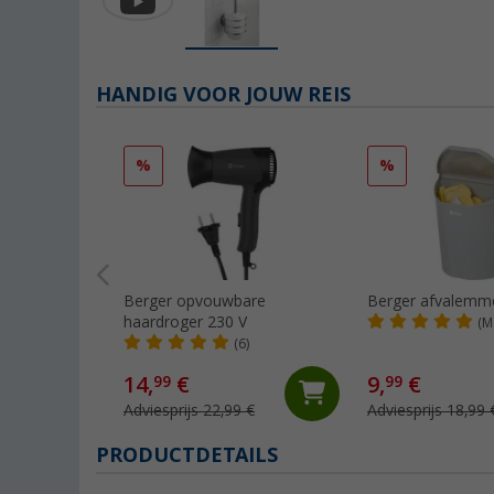
HANDIG VOOR JOUW REIS
%
%
Berger opvouwbare
Berger afvalemmer
haardroger 230 V
(M
(6)
14,
€
9,
€
99
99
Adviesprijs 22,99 €
Adviesprijs 18,99 
PRODUCTDETAILS