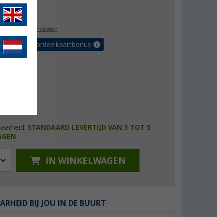
8,99
l. BTW
plus verzendkosten
r tot 5% voordeelkaartbonus
baarheid:
STANDAARD LEVERTIJD VAN 3 TOT 5
AGEN
IN WINKELWAGEN
ARHEID BIJ JOU IN DE BUURT