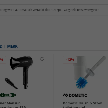
ring werd automatisch vertaald door DeepL.
Originele tekst weergeven
DIT MERK
6%
-12%
nner Monsun
Dometic Brush & Stow
haardroger 12 V
toiletborstel