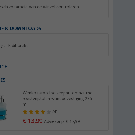
schikbaarheid van de winkel controleren
IE & DOWNLOADS
gelijk dit artikel
ICE
ES
t
Thetford toilet bowl cleaner
Yachticon Easy Flus
papier (6
toiletreiniger 750 ml
toiletdoekjes (44 d
Wenko turbo-loc zeepautomaat met
er dan 100)
(Meer dan 100)
(37)
roestvrijstalen wandbevestiging 285
4,
€
99
ml
8,
€
99
Adviesprijs 5,50 €
(4)
(€ 11,99 / 1 l)
(€ 0,11 / 1 ST)
€ 13,99
Adviesprijs
€ 17,99