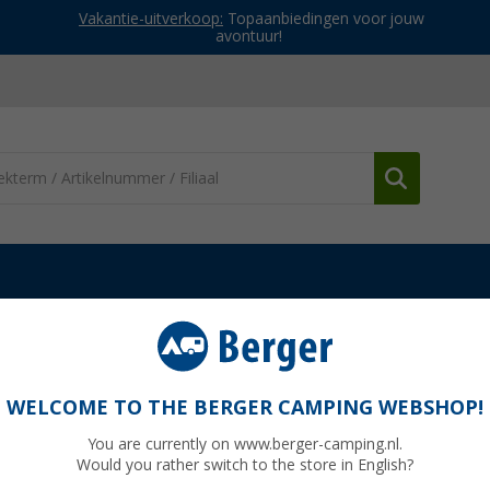
Vakantie-uitverkoop:
Topaanbiedingen voor jouw
avontuur!
camper en caravan
Badkamer accessoires
Wenko turbo-loc WC ro
n set
WELCOME TO THE BERGER CAMPING WEBSHOP!
You are currently on www.berger-camping.nl.
Would you rather switch to the store in English?
Adviespri