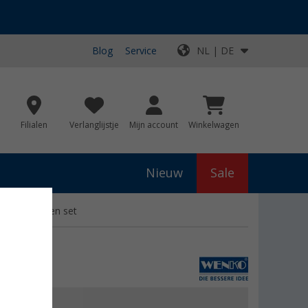
Blog
Service
NL | DE
Filialen
Verlanglijstje
Mijn account
Winkelwagen
Nieuw
Sale
estvrijstalen set
js
€ 28,99