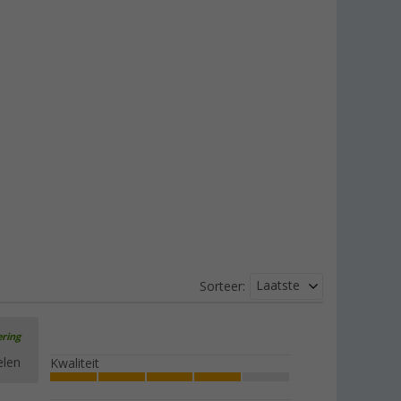
Laatste
Sorteer:
ering
elen
Kwaliteit