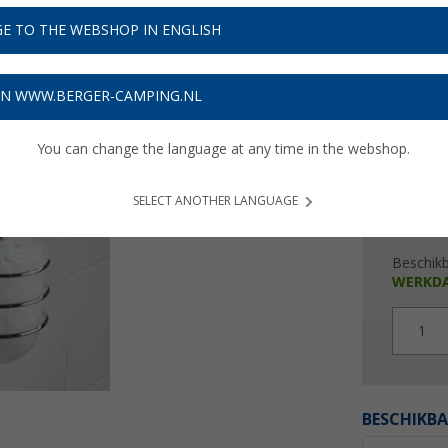
€ 1
E TO THE WEBSHOP IN ENGLISH
Prijzen inc
Verzeke
ON WWW.BERGER-CAMPING.NL
You can change the language at any time in the webshop.
SELECT ANOTHER LANGUAGE
Beschik
WERKD
1
BESCHIKBA