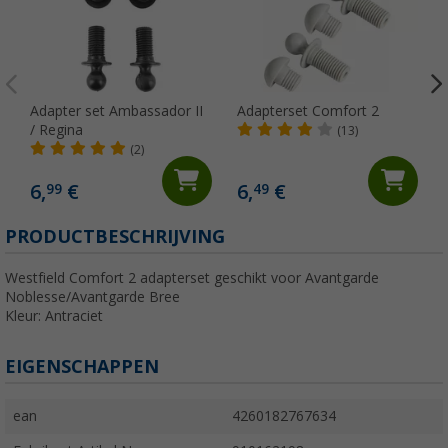
Adapter set Ambassador II
Adapterset Comfort 2
/ Regina
(13)
(2)
6,
€
6,
€
99
49
PRODUCTBESCHRIJVING
Westfield Comfort 2 adapterset geschikt voor Avantgarde
Noblesse/Avantgarde Bree
Kleur: Antraciet
EIGENSCHAPPEN
ean
4260182767634