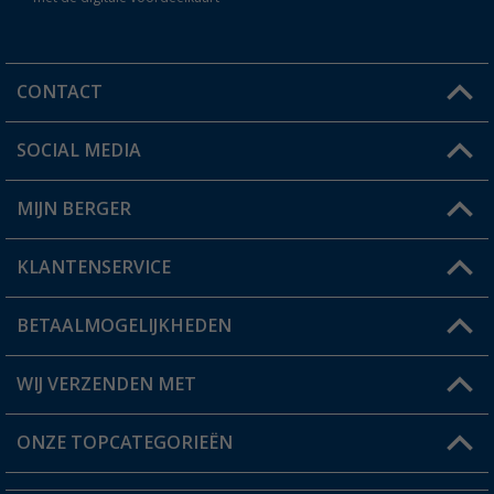
CONTACT
SOCIAL MEDIA
Een vraag?
MIJN BERGER
Winkel vinden
KLANTENSERVICE
Mijn account
Status bestelling
BETAALMOGELIJKHEDEN
FAQ & Contact
Berger voordeelkaart
Verzendinformatie
WIJ VERZENDEN MET
Verlanglijstje
Retourneren
ONZE TOPCATEGORIEËN
Catalogus