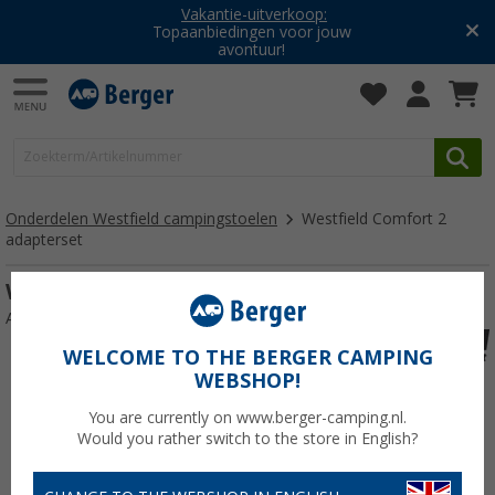
Vakantie-uitverkoop:
Topaanbiedingen voor jouw
avontuur!
Onderdelen Westfield campingstoelen
Westfield Comfort 2
adapterset
Westfield Comfort 2 adapterset
Artikelnr: 120373
WELCOME TO THE BERGER CAMPING
WEBSHOP!
You are currently on www.berger-camping.nl.
Would you rather switch to the store in English?