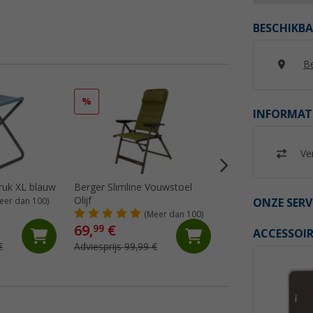
BESCHIKBA
Be
%
%
INFORMAT
Ver
ruk XL blauw
Berger Slimline Vouwstoel
Berger Slimline v
Olijf
olijf
ONZE SERV
eer dan 100)
(Meer dan 100)
(72)
69,
€
29,
€
99
99
ACCESSOIR
€
Adviesprijs 99,99 €
Adviesprijs 39,99 €