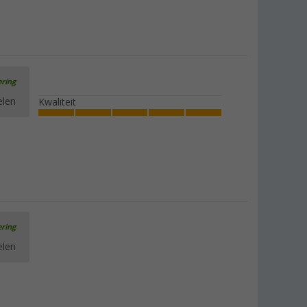
ering
elen
Kwaliteit
ering
elen