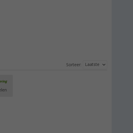
Laatste
Sorteer:
ering
elen