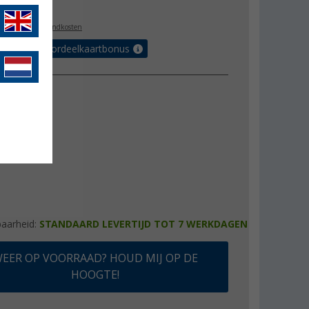
9,99
l. BTW
plus verzendkosten
r tot 5% voordeelkaartbonus
baarheid:
STANDAARD LEVERTIJD TOT 7 WERKDAGEN
EER OP VOORRAAD? HOUD MIJ OP DE
HOOGTE!