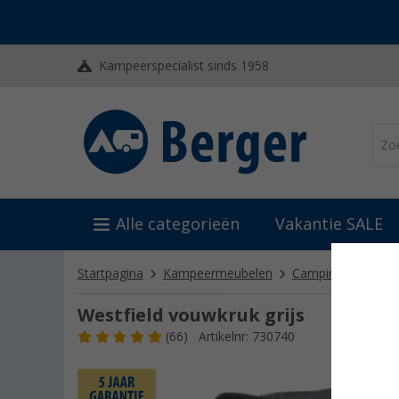
Kampeerspecialist sinds 1958
Alle categorieën
Vakantie SALE
Startpagina
Kampeermeubelen
Campingstoelen
Westfield vouwkruk grijs
(66)
Artikelnr: 730740