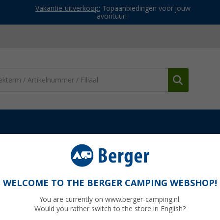
Vakantie-uitverkoop:
Topaanbiedingen voor jouw
avontuur!
Viskrukjes
Westfield vouwkruk
WELCOME TO THE BERGER CAMPING WEBSHOP!
You are currently on www.berger-camping.nl.
Would you rather switch to the store in English?