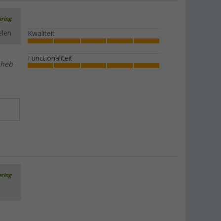
ering
elen
Kwaliteit
Functionaliteit
 heb
ering