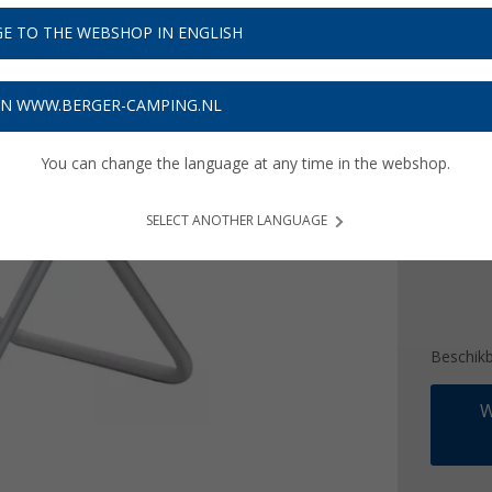
€ 1
E TO THE WEBSHOP IN ENGLISH
Prijzen inc
Verzeke
ON WWW.BERGER-CAMPING.NL
Kleur
You can change the language at any time in the webshop.
SELECT ANOTHER LANGUAGE
Beschik
W