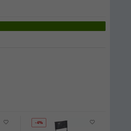
-4%
-19