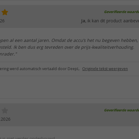
Geverifieerde waard
026
Ja
, ik kan dit product aanbev
mpen al een aantal jaren. Omdat de accu’s het nu begeven hebben,
steld. Ik ben dus erg tevreden over de prijs-kwaliteitverhouding.
nrader."
ring werd automatisch vertaald door DeepL.
Originele tekst weergeven
Geverifieerde waard
.2026
 is niet verder onderbouwd.