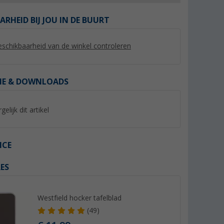
ARHEID BIJ JOU IN DE BUURT
schikbaarheid van de winkel controleren
%
%
IE & DOWNLOADS
gelijk dit artikel
oetenbank
Berger Tesino XL klapstoel
Berger Siena voet
inklapbaar blauw
ICE
(Meer dan 100)
(64)
79,
€
24,
€
99
99
ES
Adviesprijs 109,- €
Adviesprijs 29,99 €
Westfield hocker tafelblad
(49)