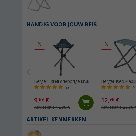
HANDIG VOOR JOUW REIS
%
%
Berger Esteli driepotige kruk
Berger Iseo klapk
(2)
(M
9,
€
12,
€
99
99
Adviesprijs 12,99 €
Adviesprijs 26,99 
ARTIKEL KENMERKEN