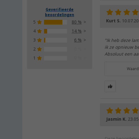
Geverifieerde
beoordelingen
Kurt S.
10.07.2
5
80 %
4
14 %
3
6 %
"Ik heb deze la
ik ze opnieuw be
2
0 %
Absoluut een aa
1
0 %
Waarde
Jasmin K.
23.05
Deze beoordeling