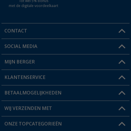
Tot wel 5% bonus
met de digitale voordeelkaart
CONTACT
SOCIAL MEDIA
Een vraag?
MIJN BERGER
Winkel vinden
KLANTENSERVICE
Mijn account
Status bestelling
BETAALMOGELIJKHEDEN
FAQ & Contact
Berger voordeelkaart
Verzendinformatie
WIJ VERZENDEN MET
Verlanglijstje
Retourneren
ONZE TOPCATEGORIEËN