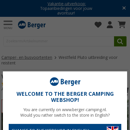
Vakantie-uitverkoop:
Topaanbiedingen voor jouw
avontuur!
Camper- en busvoortenten
Westfield Pluto uitbreiding voor
reistent
Westfield Pluto uitbreiding voor reistent
(2)
Artikelnr: 288610
WELCOME TO THE BERGER CAMPING
WEBSHOP!
-17%
You are currently on www.berger-camping.nl.
Would you rather switch to the store in English?