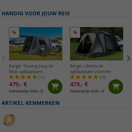
HANDIG VOOR JOUW REIS
%
%
Berger Touring Easy Air
Berger Liberta Air
Rear opblaasbare
opblaasbare voortent
achtertent voor VW T5/T6
(11)
(53)
479,- €
479,- €
Adviesprijs 569,- €
Adviesprijs 629,- €
ARTIKEL KENMERKEN