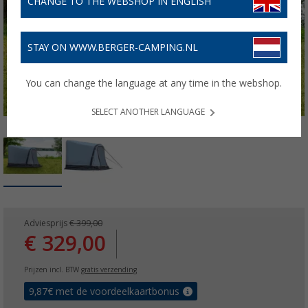
CHANGE TO THE WEBSHOP IN ENGLISH
STAY ON WWW.BERGER-CAMPING.NL
You can change the language at any time in the webshop.
SELECT ANOTHER LANGUAGE
Adviesprijs
€ 399,00
€ 329,00
Prijzen incl. BTW
gratis verzending
9,87
€ met de voordeelkaartbonus