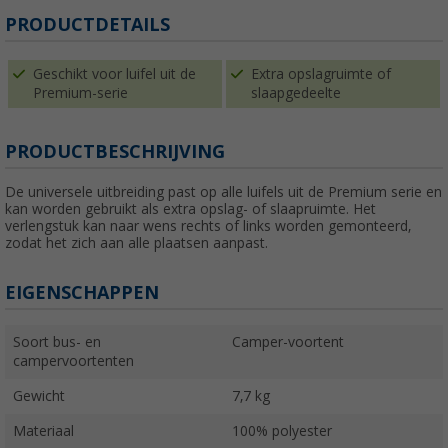
PRODUCTDETAILS
Geschikt voor luifel uit de
Extra opslagruimte of
Premium-serie
slaapgedeelte
PRODUCTBESCHRIJVING
De universele uitbreiding past op alle luifels uit de Premium serie en
kan worden gebruikt als extra opslag- of slaapruimte. Het
verlengstuk kan naar wens rechts of links worden gemonteerd,
zodat het zich aan alle plaatsen aanpast.
EIGENSCHAPPEN
Soort bus- en
Camper-voortent
campervoortenten
Gewicht
7,7 kg
Materiaal
100% polyester