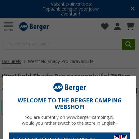
Vakantie-uitverkoop:
Topaanbiedingen voor jouw
avontuur!
Dakluifels
Westfield Shady Pro caravanluifel
Westfield Shady Pro caravanluifel 350cm
(1)
Artikelnr: 114216
WELCOME TO THE BERGER CAMPING
WEBSHOP!
-13%
You are currently on www.berger-camping.nl.
Would you rather switch to the store in English?