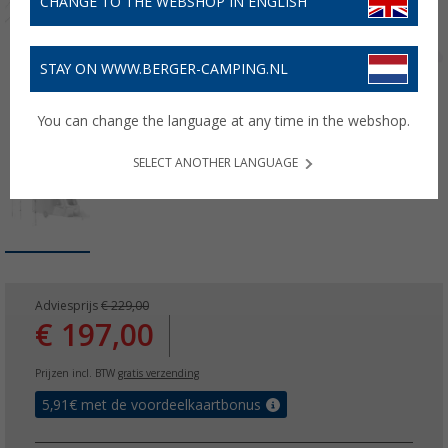
CHANGE TO THE WEBSHOP IN ENGLISH
STAY ON WWW.BERGER-CAMPING.NL
You can change the language at any time in the webshop.
SELECT ANOTHER LANGUAGE
Adviesprijs
€ 229,00
€ 197,00
Prijzen incl. BTW
gratis verzending
5,91
€ met de voordeelkaartbonus