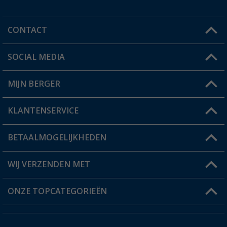
CONTACT
SOCIAL MEDIA
Een vraag?
MIJN BERGER
Winkel vinden
KLANTENSERVICE
Mijn account
Status bestelling
BETAALMOGELIJKHEDEN
FAQ & Contact
Berger voordeelkaart
Verzendinformatie
WIJ VERZENDEN MET
Verlanglijstje
Retourneren
ONZE TOPCATEGORIEËN
Catalogus
Camper en caravan accessoires
Dealer worden