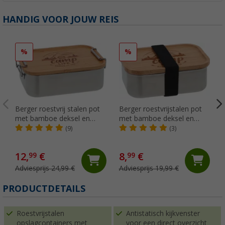
HANDIG VOOR JOUW REIS
%
%
Berger roestvrij stalen pot
Berger roestvrijstalen pot
met bamboe deksel en
met bamboe deksel en
hanger 1200 ml
elastiek 800 ml
(9)
(3)
12,
€
8,
€
99
99
Adviesprijs 24,99 €
Adviesprijs 19,99 €
(
PRODUCTDETAILS
Roestvrijstalen
Antistatisch kijkvenster
opslagcontainers met
voor een direct overzicht