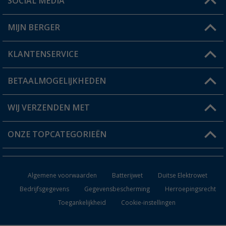
SOCIAL MEDIA
Een vraag?
MIJN BERGER
Winkel vinden
KLANTENSERVICE
Mijn account
Status bestelling
BETAALMOGELIJKHEDEN
FAQ & Contact
Berger voordeelkaart
Verzendinformatie
WIJ VERZENDEN MET
Verlanglijstje
Retourneren
ONZE TOPCATEGORIEËN
Catalogus
Camper en caravan accessoires
Dealer worden
Algemene voorwaarden
Batterijwet
Duitse Elektrowet
Keukenaccessoires
Bedrijfsgegevens
Gegevensbescherming
Herroepingsrecht
Toegankelijkheid
Cookie-instellingen
Campingmeubilair