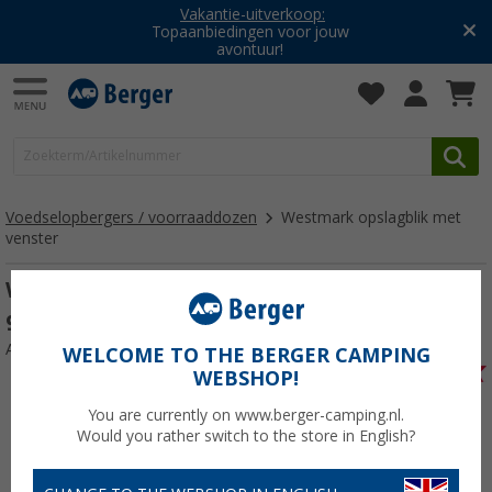
Vakantie-uitverkoop:
Topaanbiedingen voor jouw
avontuur!
Voedselopbergers / voorraaddozen
Westmark opslagblik met
venster
Westmark bewaarblik met venster met
950 ml
Artikelnr: 344728
WELCOME TO THE BERGER CAMPING
WEBSHOP!
You are currently on www.berger-camping.nl.
Would you rather switch to the store in English?