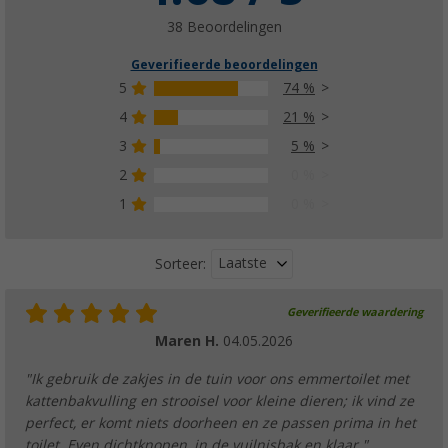
38 Beoordelingen
Geverifieerde beoordelingen
5
74 %
4
21 %
3
5 %
2
0 %
1
0 %
Laatste
Sorteer:
Geverifieerde waardering
Maren H.
04.05.2026
"Ik gebruik de zakjes in de tuin voor ons emmertoilet met
kattenbakvulling en strooisel voor kleine dieren; ik vind ze
perfect, er komt niets doorheen en ze passen prima in het
toilet. Even dichtknopen, in de vuilnisbak en klaar."