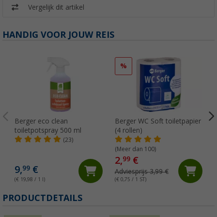
Vergelijk dit artikel
HANDIG VOOR JOUW REIS
%
Berger eco clean
Berger WC Soft toiletpapier
toiletpotspray 500 ml
(4 rollen)
(23)
(Meer dan 100)
2,
€
99
9,
€
99
Adviesprijs 3,99 €
(€ 19,98 / 1 l)
(€ 0,75 / 1 ST)
(
PRODUCTDETAILS