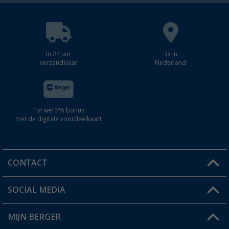
In 24 uur
3x in
verzendklaar
Nederland
Tot wel 5% bonus
met de digitale voordeelkaart
CONTACT
SOCIAL MEDIA
Een vraag?
MIJN BERGER
Winkel vinden