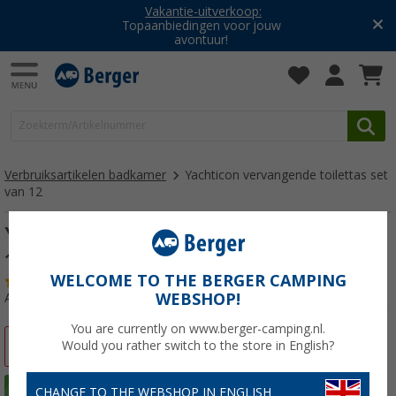
Vakantie-uitverkoop:
Topaanbiedingen voor jouw
avontuur!
Verbruiksartikelen badkamer
Yachticon vervangende toilettas set
van 12
Yachticon vervangende toilettas set van
12
WELCOME TO THE BERGER CAMPING
(38)
WEBSHOP!
Artikelnr: 263800
You are currently on www.berger-camping.nl.
-28%
Would you rather switch to the store in English?
CHANGE TO THE WEBSHOP IN ENGLISH