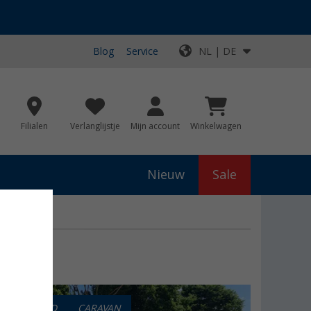
Blog
Service
NL | DE
Filialen
Verlanglijstje
Mijn account
Winkelwagen
Nieuw
Sale
VEILIGHEID
CARAVAN