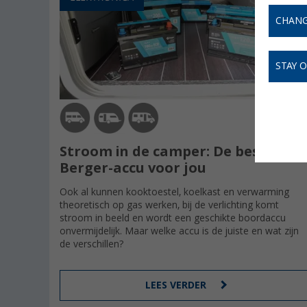
CHANG
STAY 
24.11.202
(2
Stroom in de camper: De beste
Berger-accu voor jou
Ook al kunnen kooktoestel, koelkast en verwarming
theoretisch op gas werken, bij de verlichting komt
stroom in beeld en wordt een geschikte boordaccu
onvermijdelijk. Maar welke accu is de juiste en wat zijn
de verschillen?
LEES VERDER