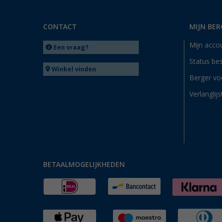
CONTACT
MIJN BER
Mijn acco
Een vraag?
Status bes
Winkel vinden
Berger vo
Verlanglijs
BETAALMOGELIJKHEDEN