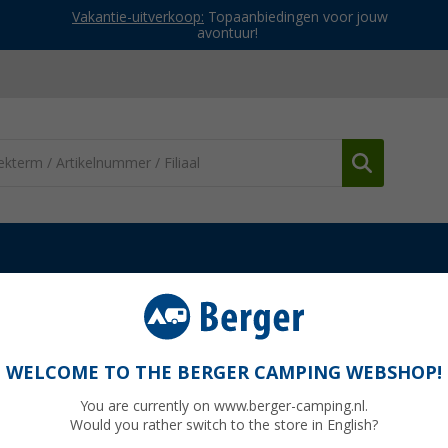
Vakantie-uitverkoop:
Topaanbiedingen voor jouw
avontuur!
WELCOME TO THE BERGER CAMPING WEBSHOP!
You are currently on www.berger-camping.nl.
Would you rather switch to the store in English?
WINTERKLAAR MAKEN
CARAVAN