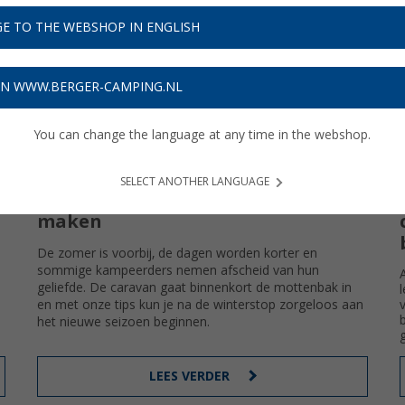
E TO THE WEBSHOP IN ENGLISH
ON WWW.BERGER-CAMPING.NL
You can change the language at any time in the webshop.
5
16.10.2025
)
(288)
SELECT ANOTHER LANGUAGE
De caravan goed winterklaar
maken
De zomer is voorbij, de dagen worden korter en
sommige kampeerders nemen afscheid van hun
geliefde. De caravan gaat binnenkort de mottenbak in
en met onze tips kun je na de winterstop zorgeloos aan
het nieuwe seizoen beginnen.
LEES VERDER