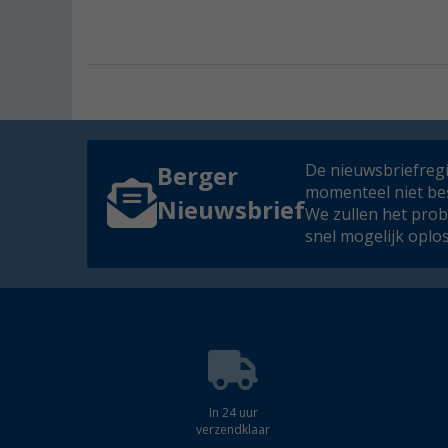
De nieuwsbriefregis
Berger
momenteel niet be
Nieuwsbrief
We zullen het pro
snel mogelijk oplo
In 24 uur
verzendklaar