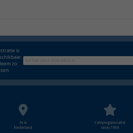
tratie is
schikbaar.
bleem zo
ssen.
3x in
Campingspecialist
Nederland
sinds 1958