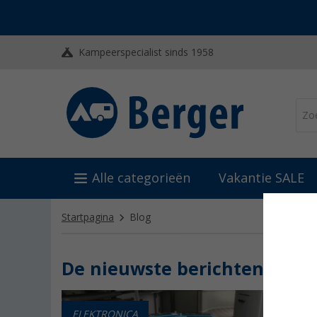
Kampeerspecialist sinds 1958
Alle categorieën
Vakantie SALE
Startpagina
Blog
De nieuwste berichten
ELEKTRONICA