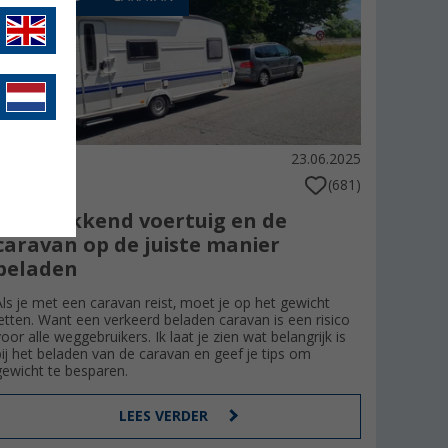
23.06.2025
(681)
Het trekkend voertuig en de
caravan op de juiste manier
beladen
Als je met een caravan reist, moet je op het gewicht
letten. Want een verkeerd beladen caravan is een risico
voor alle weggebruikers. Ik laat je zien wat belangrijk is
bij het beladen van de caravan en geef je tips om
gewicht te besparen.
LEES VERDER