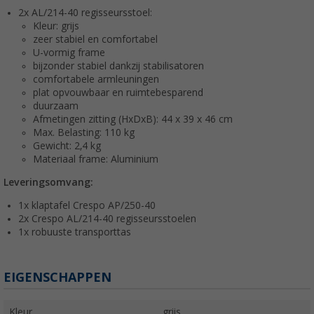
2x AL/214-40 regisseursstoel:
Kleur: grijs
zeer stabiel en comfortabel
U-vormig frame
bijzonder stabiel dankzij stabilisatoren
comfortabele armleuningen
plat opvouwbaar en ruimtebesparend
duurzaam
Afmetingen zitting (HxDxB): 44 x 39 x 46 cm
Max. Belasting: 110 kg
Gewicht: 2,4 kg
Materiaal frame: Aluminium
Leveringsomvang:
1x klaptafel Crespo AP/250-40
2x Crespo AL/214-40 regisseursstoelen
1x robuuste transporttas
EIGENSCHAPPEN
Kleur
grijs