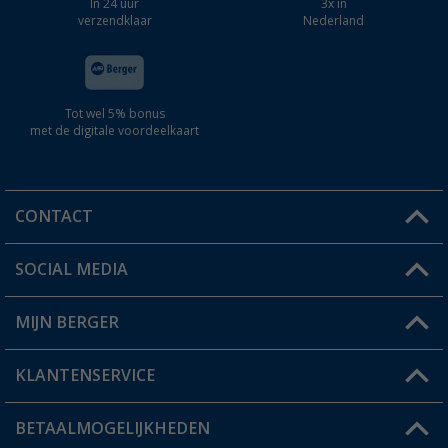
In 24 uur
3x in
verzendklaar
Nederland
Tot wel 5% bonus
met de digitale voordeelkaart
CONTACT
SOCIAL MEDIA
Een vraag?
MIJN BERGER
Winkel vinden
KLANTENSERVICE
Mijn account
Status bestelling
BETAALMOGELIJKHEDEN
FAQ & Contact