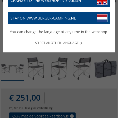
CHANGE TO THE WEBSHOP IN ENGLISH
STAY ON WWW.BERGER-CAMPING.NL
You can change the language at any time in the webshop.
SELECT ANOTHER LANGUAGE
€ 251,00
Prijzen incl. BTW
gratis verzending
7,53
€ met de voordeelkaartbonus