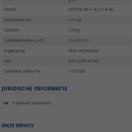
Model
AP/250-40 + AL/214-40
Belastbaar tot
110 kg
Gewicht
7,4 kg
Tafelbladmaten (LxB)
83 x 51 cm
Rugleuning
Niet verstelbaar
ean
8421228541403
Fabrikant Artikel Nr.
1105100
JURIDISCHE INFORMATIE
Fabrikant informatie
ONZE SERVICE