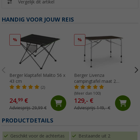
Vergelijk dit artikel
HANDIG VOOR JOUW REIS
%
%
Berger klaptafel Malito 56 x
Berger Livenza
43 cm
campingtafel maat 2
O
donker 100 x 68 cm
(2)
(Meer dan 100)
24,
€
129,- €
99
Adviesprijs 29,99 €
Adviesprijs 149,- €
PRODUCTDETAILS
Geschikt voor de achtertas
Bestaande uit 2